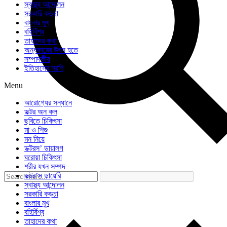
স্বাস্থ্য আন্দোলন
সরকারি কড়চা
বাংলার মুখ
বহির্বিশ্ব
তাহাদের কথা
অন্ধকারের উৎস হতে
সম্পাদকীয়
ইতিহাসের সরণি
Menu
আরোগ্যের সন্ধানে
ডক্টর অন কল
ছবিতে চিকিৎসা
মা ও শিশু
মন নিয়ে
ডক্টরস’ ডায়ালগ
ঘরোয়া চিকিৎসা
শরীর যখন সম্পদ
ডক্টর’স ডায়েরি
স্বাস্থ্য আন্দোলন
সরকারি কড়চা
বাংলার মুখ
বহির্বিশ্ব
তাহাদের কথা