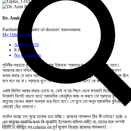
Dr. Amit Pan
Paediatrician, leader of doctors' movement
My Other Posts
April 4, 2026
8:19 am
No Comments
পৃথিবীর সবচেয়ে বৃহৎ মাস্তান বলেছে ইরানকে ‘প্রস্তর যুগে’ ফেরত পাঠিয়ে দেবে।
আমাদের মানে পশ্চিম বঙ্গবাসীদের অবশ‍্য এ নিয়ে কোনো চিন্তা নেই। এখানে জনগণ
কথায় কথায় যে ভাবে প্রস্তর নিক্ষেপ করে, প্রস্তর যুগেও মানুষ এ বিষয়ে এতটা দক্ষ ছিল
বলে মনে হয় না। প্রস্তর যুগে কি এত প্রস্তর উপলব্ধ ছিল? কে জানে?
একটা জিনিস আমার মাথায় ঢোকে না, কেউ না হয় পিছন থেকে উস্কানি দিয়েছে, কিন্তু
উস্কানি দিলেই নাচতে হবে? স্বাভাবিক বোধবুদ্ধি কাজ না করলে তো প্রস্তর যুগের
মানুষের থেকেও খারাপ অবস্থা ধরে নিতে হবে। সে যুগে তো মানুষ স্বাভাবিক বুদ্ধির
জোরেই বেঁচে থাকতো।
যতদিন যাচ্ছে তত পুরো হতবাক হয়ে যাচ্ছি। রাজ‍্যের শাসকদল ঠিক কী চাইছে? SIR এ
এত মানুষের হয়রানির জন‍্য কি পুরোটাই ইলেকশন কমিশন দায়ী? না, তাদের নানা অস্পষ্ট
নির্দেশ ও অদ্ভুত সব criteria এর পূর্ণ সুযোগ নিয়েছে রাজ‍্যের শাসকদল?