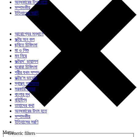
অন্ধকারের উৎস হতে
সম্পাদকীয়
ইতিহাসের সরণি
আরোগ্যের সন্ধানে
ডক্টর অন কল
ছবিতে চিকিৎসা
মা ও শিশু
মন নিয়ে
ডক্টরস’ ডায়ালগ
ঘরোয়া চিকিৎসা
শরীর যখন সম্পদ
ডক্টর’স ডায়েরি
স্বাস্থ্য আন্দোলন
সরকারি কড়চা
বাংলার মুখ
বহির্বিশ্ব
তাহাদের কথা
অন্ধকারের উৎস হতে
সম্পাদকীয়
ইতিহাসের সরণি
Menu
Generic filters