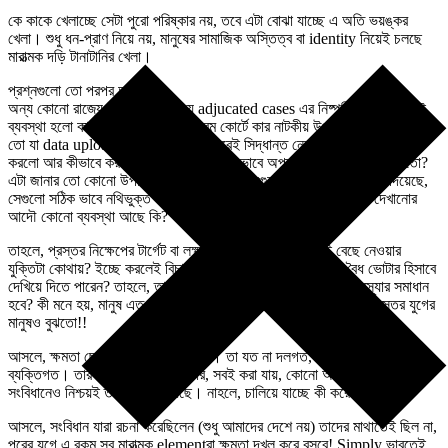
কে কাকে খেলাচ্ছে সেটা পুরো পরিষ্কার নয়, তবে এটা বোঝা যাচ্ছে এ অতি ভয়ঙ্কর
খেলা। শুধু ধন-প্রাণ নিয়ে নয়, মানুষের সামাজিক অস্তিত্ব বা identity নিয়েই চলছে
মারাত্মক দড়ি টানাটানির খেলা।
প্রশ্নগুলো তো পরপর আসে—
অন্য কোনো রাজ্যে কি বিচারপতি দিয়ে adjucated cases এর নিষ্পত্তি হয়েছে? এই
ব্যবস্থা হলো কার বিশেষ উদ্যোগে, সুপ্রিম কোর্টে কার নাটকীয় উপস্থিতিতে? বিচারকরা
তো যা data upload করা হয়েছে, তার উপরেই সিদ্ধান্ত নেবেন। Upload কারা
করলো আর কীভাবে করলো? সেখানেই ইচ্ছাকৃত ভাবে অপ্রতুল তথ্য দেওয়া হয়নি তো?
এটা জানার তো কোনো উপায় নেই যে মানুষ যে তথ্যগুলো কমিশনের কাছে জমা দিয়েছে,
সেগুলো সঠিক ভাবে নথিভুক্ত হয়েছে কি হয়নি। নাম বাদ পড়ার জন্য কারণ দেখানোর
আদৌ কোনো ব্যবস্থা আছে কি?
তাহলে, প্রস্তর নিক্ষেপের টার্গেট বা লক্ষ্যবস্তু হিসাবে বিচারকদেরই বেছে নেওয়ার
যুক্তিটা কোথায়? ইচ্ছে করলেই বিচারকরা adjucated সমস্ত নামকে বৈধ ভোটার হিসাবে
দেখিয়ে দিতে পারেন? তাহলে, তাদের আটকে রেখে বা ঘেরাও করে কোন্ সমস্যার সমাধান
হবে? কী মনে হয়, মানুষ এত সরল/বোকা যে কিছুই বোঝেনা? এতো পুরাতন প্রস্তর যুগের
মানুষও বুঝতো!!
আসলে, ক্ষমতা ছেড়ে যেতে কেউই চায় না। তা যত না দলগত, তার থেকে অনেক বেশি
ব্যক্তিগত। তার জন্য যা যা করা দরকার, সবই করা যায়, কোনো অসুবিধা নেই।
সংবিধানেও নিশ্চয়ই তার scope আছে। নাহলে, চালিয়ে যাচ্ছে কী করে?!
আসলে, সংবিধান যারা রচনা করেছিলেন (শুধু আমাদের দেশে নয়) তাদের মাথাতেই ছিল না,
পরের যুগে এ রকম সব মারাত্মক elementরা ক্ষমতা দখল করে বসবে! Simply ভাবতেই