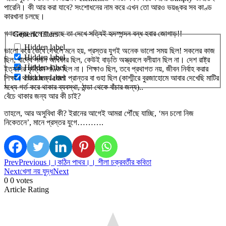
পারেনি। কী আর করা যাবে? সংশোধনের নাম করে এখন তো আরও ভয়ঙ্কর সব কাণ্ড
কারখানা চলছে।
গণতন্ত্রের নামে যা চলছে তা দেখে সত্যিই হৃদস্পন্দন বন্ধ হবার জোগাড়!!
Generic filters
Hidden label
ভালো করে ভেবে দেখলে মনে হয়, প্রস্তর যুগই অনেক ভালো সময় ছিল! সকলের কাজ
Hidden label
ছিল, খাদ্যে সমান অধিকার ছিল, কেউই বাড়তি অস্ত্রবলে বলীয়ান ছিল না। দেশ রাষ্ট্র
Hidden label
ইত্যাদির কৃত্রিম গণ্ডি ছিল না। শিক্ষাও ছিল, তবে প্রথাগত নয়, জীবন নির্বাহ করার
Hidden label
শিক্ষা।থাকার জন্য খোলা প্রান্তর বা গুহা ছিল (কাশ্মীরে বুরজাহোমে আবার দেখেছি মাটির
মধ্যে গর্ত করে থাকার ব্যবস্থা, ঠান্ডা থেকে বাঁচার জন্য)..
বেঁচে থাকার জন্য আর কী চাই?
তাহলে, আর অসুবিধা কী? ইরানের আগেই আমরা পৌঁছে যাচ্ছি, ‘মন চলো নিজ
নিকেতনে’, মানে প্রস্তর যুগে……….
Prev
Previous
।।কঠিন পাথর।। শীলা চক্রবর্তীর কবিতা
Next
খেলা নয় যুদ্ধ
Next
0
0
votes
Article Rating