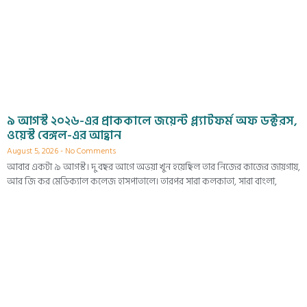
৯ আগস্ট ২০২৬-এর প্রাককালে জয়েন্ট প্ল্যাটফর্ম অফ ডক্টরস,
ওয়েস্ট বেঙ্গল-এর আহ্বান
August 5, 2026
No Comments
আবার একটা ৯ আগস্ট। দু বছর আগে অভয়া খুন হয়েছিল তার নিজের কাজের জায়গায়,
আর জি কর মেডিক্যাল কলেজ হাসপাতালে। তারপর সারা কলকাতা, সারা বাংলা,