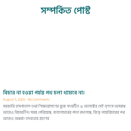
সম্পর্কিত পোস্ট
বিচার না হওয়া পর্যন্ত পথ চলা থামবে না।
August 5, 2026
No Comments
সরকারি হাসপাতাল তথা শিক্ষাপ্রাঙ্গণের বুকে সংঘটিত ৯ আগস্টের সেই নৃশংস অপরাধ
আজও বিচারহীন। সময় পেরিয়েছে, ক্যালেন্ডারের পাতা বদলেছে, কিন্তু ন্যায়বিচারের পথ
আজও অধরা। তদন্তভার গ্রহণের