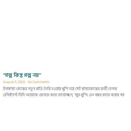
“গল্প কিন্তু গল্প নয়”
August 5, 2026
No Comments
উপস্বাস্থ্য কেন্দ্রের নতুন বাড়ি তৈরি হওয়ায় খুশি হয়ে সেই স্বাস্থ্যকেন্দ্রের কর্মী হেলথ
এসিস্ট্যান্ট দিদি আমাকে মেসেজ করে জানাচ্ছেন, “খুব খুশি। এত বছর কাজ করার পর