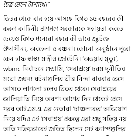
চৈত্র মেশে বৈশাখে।”
ভিতর থেকে বার হয়ে আসছে বিগত ১৫ বছরের কী
করুণ কাহিনী! প্রাণপণে সরকারকে সহায়তা করতে
চেয়েও বিগত পনেরো বছরে কী ভাবে জুটেছে
ঔদাসীন্য, অবহেলা ও বঞ্চনা। কোনো অনুষ্ঠানে পুরো
কেন হাফ স্বাস্থ্য মন্ত্রীও জোটেনি। ‘অভয়ার মৃত‍্যু’,
wbmc নির্বাচনে গুন্ডামি, ‘সেবাশ্রয়ে’ চরম দুর্নীতির
মতো জঘন‍্য ঘটনাগুলির তীব্র নিন্দা বারবার ভেসে
আসতে লাগলো হলের ভিতর থেকে। সেবাশ্রয়ের
জালিয়াতি নিয়ে অবশ‍্য আগের দিন থেকেই প্রেসে
সরব আই.এম.এ. এর নেতারা ‘চাঞ্চল্যকর’ অভিযোগ
নিয়ে যদিও এই ‘সেবাশ্রয়’ প্রকল্পে এরা শুধু সক্রিয় নয়
অতি সক্রিয়ভাবেই জড়িত ছিলেন সেই ক‍্যাম্পগুলির