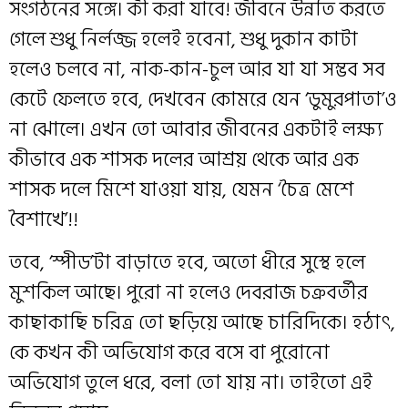
সংগঠনের সঙ্গে। কী করা যাবে! জীবনে উন্নতি করতে
গেলে শুধু নির্লজ্জ হলেই হবেনা, শুধু দুকান কাটা
হলেও চলবে না, নাক-কান-চুল আর যা যা সম্ভব সব
কেটে ফেলতে হবে, দেখবেন কোমরে যেন ‘ডুমুরপাতা’ও
না ঝোলে। এখন তো আবার জীবনের একটাই লক্ষ্য
কীভাবে এক শাসক দলের আশ্রয় থেকে আর এক
শাসক দলে মিশে যাওয়া যায়, যেমন ‘চৈত্র মেশে
বৈশাখে’!!
তবে, ‘স্পীড’টা বাড়াতে হবে, অতো ধীরে সুস্থে হলে
মুশকিল আছে। পুরো না হলেও দেবরাজ চক্রবর্তীর
কাছাকাছি চরিত্র তো ছড়িয়ে আছে চারিদিকে। হঠাৎ,
কে কখন কী অভিযোগ করে বসে বা পুরোনো
অভিযোগ তুলে ধরে, বলা তো যায় না। তাইতো এই