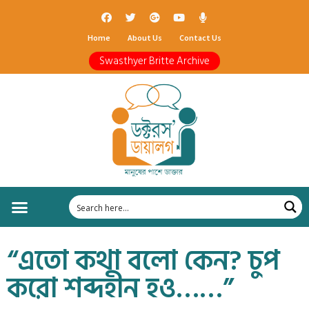
Home
About Us
Contact Us
Swasthyer Britte Archive
“এতো কথা বলো কেন? চুপ
করো শব্দহীন হও……”