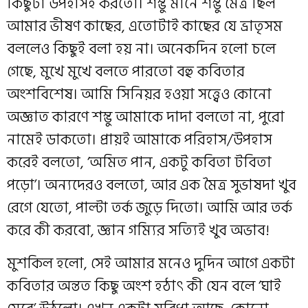
কিছুটা উপহাসই করতো। শম্ভু মানে শম্ভু মৈত্র ছিল
আমার ভীষণ কাছের, এতোটাই কাছের যে ভ্রাতৃসম
বললেও কিছুই বলা হয় না। অনেকদিন হলো চলে
গেছে, মুখে মুখে বলতে পারতো বহু কবিতার
অংশবিশেষ। আমি সিনিয়র হওয়া সত্ত্বেও কোনো
অজ্ঞাত কারণে শম্ভু আমাকে দাদা বলতো না, পুরো
নামেই ডাকতো। প্রায়ই আমাকে পরিহাস/উপহাস
করেই বলতো, ‘অমিত পান, একটু কবিতা টবিতা
পড়ো’। অন্যদেরও বলতো, আর এক মৈত্র সুভাষদা খুব
রেগে যেতো, পাল্টা তর্ক জুড়ে দিতো। আমি আর তর্ক
করে কী করবো, জ্ঞান গম্যির সত্যিই খুব অভাব!
মুশকিল হলো, সেই আমার মনেও দুদিন আগে একটা
কবিতার অন্তত কিছু অংশ হঠাৎ কী যেন বলে ‘ঘাই