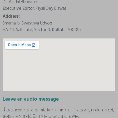
Dr. Aindril Bhowmik
Executive Editor:
Piyali Dey Biswas
Address:
Shramajibi Swasthya Udyog
HA 44, Salt Lake, Sector-3, Kolkata-700097
Leave an audio message
নীচে Justori র মাধ্যমে আমাদের সদস্য হন – নিজে বলুন আপনার প্রশ্ন,
মতামত – সরাসরি উত্তর পান ডাক্তারের কাছ থেকে