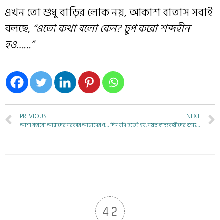
এখন তো শুধু বাড়ির লোক নয়, আকাশ বাতাস সবাই
বলছে,
“এতো কথা বলো কেন? চুপ করো শব্দহীন
হও……”
PREVIOUS
NEXT
আশা করবো আমাদের সরকার আমাদের পছন্দ এবং প্রয়োজন অনুযায়ী সিদ্ধান্ত নেবেন।
দিন যদি হতেই হয়, সমস্ত স্বাস্থ্যকর্মীদের জন্য হোক
4.2