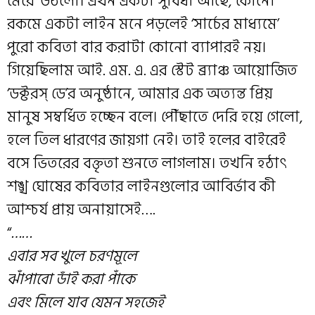
মেরে’ উঠলো। এখন একটা সুবিধা আছে, কোনো
রকমে একটা লাইন মনে পড়লেই ‘সার্চের মাধ্যমে’
পুরো কবিতা বার করাটা কোনো ব্যাপারই নয়।
গিয়েছিলাম আই. এম. এ. এর স্টেট ব্র্যাঞ্চ আয়োজিত
‘ডক্টরস্ ডে’র অনুষ্ঠানে, আমার এক অত্যন্ত প্রিয়
মানুষ সম্বর্ধিত হচ্ছেন বলে। পৌঁছাতে দেরি হয়ে গেলো,
হলে তিল ধারণের জায়গা নেই। তাই হলের বাইরেই
বসে ভিতরের বক্তৃতা শুনতে লাগলাম। তখনি হঠাৎ
শঙ্খ ঘোষের কবিতার লাইনগুলোর আবির্ভাব কী
আশ্চর্য প্রায় অনায়াসেই….
“
……
এবার সব খুলে চরণমূলে
ঝাঁপাবো ডাঁই করা পাঁকে
এবং মিলে যাব যেমন সহজেই