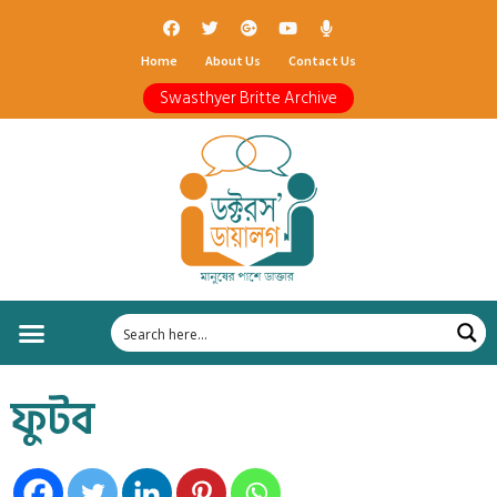
Home
About Us
Contact Us
Swasthyer Britte Archive
ফুটব