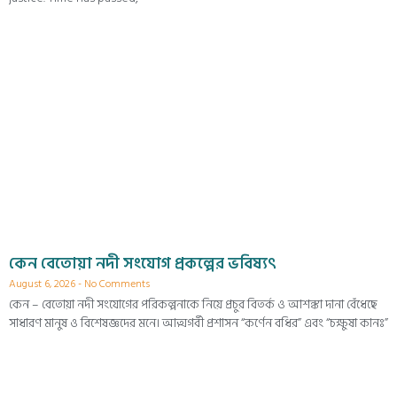
কেন বেতোয়া নদী সংযোগ প্রকল্পের ভবিষ্যৎ
August 6, 2026
No Comments
কেন – বেতোয়া নদী সংযোগের পরিকল্পনাকে নিয়ে প্রচুর বিতর্ক ও আশঙ্কা দানা বেঁধেছে
সাধারণ মানুষ ও বিশেষজ্ঞদের মনে। আত্মগর্বী প্রশাসন “কর্ণেন বধির” এবং “চক্ষুষা কানঃ”