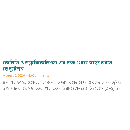
জেপিডি ও ডব্লুবিজেডিএফ-এর পক্ষ থেকে স্বাস্থ্য ভবনে
ডেপুটেশন
August 6, 2026
No Comments
৪ আগস্ট ২০২৬ জয়েন্ট প্ল্যাটফর্ম অব ডক্টরস, ওয়েস্ট বেঙ্গল ও ওয়েস্ট বেঙ্গল জুনিয়র
ডক্টরস ফ্রন্ট -এর পক্ষ থেকে স্বাস্থ্য ভবনে ডিএমই (DME) ও ডিএইচএস (DHS)-এর