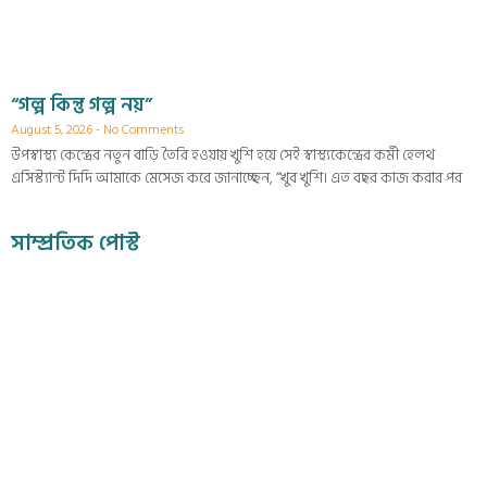
“গল্প কিন্তু গল্প নয়”
August 5, 2026
No Comments
উপস্বাস্থ্য কেন্দ্রের নতুন বাড়ি তৈরি হওয়ায় খুশি হয়ে সেই স্বাস্থ্যকেন্দ্রের কর্মী হেলথ
এসিস্ট্যান্ট দিদি আমাকে মেসেজ করে জানাচ্ছেন, “খুব খুশি। এত বছর কাজ করার পর
সাম্প্রতিক পোস্ট