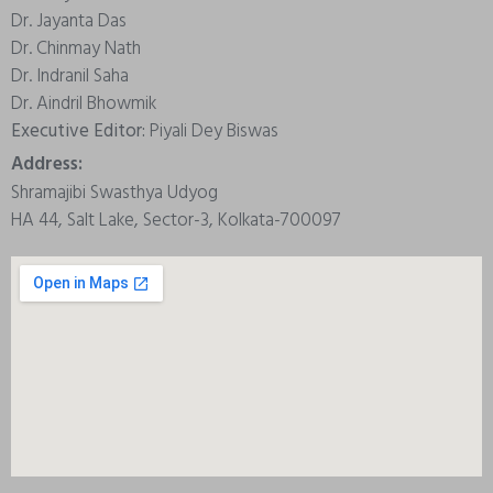
Dr. Jayanta Das
Dr. Chinmay Nath
Dr. Indranil Saha
Dr. Aindril Bhowmik
Executive Editor:
Piyali Dey Biswas
Address:
Shramajibi Swasthya Udyog
HA 44, Salt Lake, Sector-3, Kolkata-700097