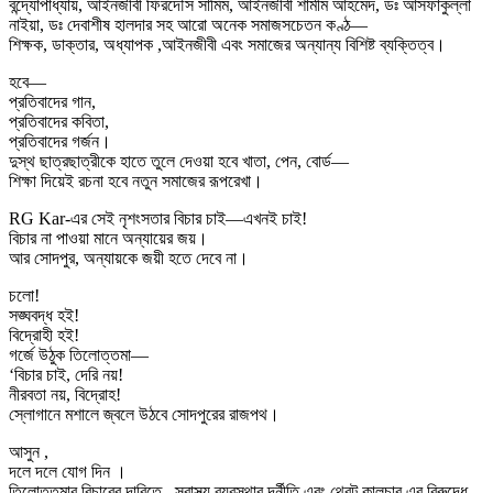
বন্দ্যোপাধ্যায়, আইনজীবী ফিরদৌস সামিম, আইনজীবী শামীম আহমেদ, ডঃ আসফাকুল্লা
নাইয়া, ডঃ দেবাশীষ হালদার সহ আরো অনেক সমাজসচেতন কণ্ঠ—
শিক্ষক, ডাক্তার, অধ্যাপক ,আইনজীবী এবং সমাজের অন্যান্য বিশিষ্ট ব্যক্তিত্ব।
হবে—
প্রতিবাদের গান,
প্রতিবাদের কবিতা,
প্রতিবাদের গর্জন।
দুস্থ ছাত্রছাত্রীকে হাতে তুলে দেওয়া হবে খাতা, পেন, বোর্ড—
শিক্ষা দিয়েই রচনা হবে নতুন সমাজের রূপরেখা।
RG Kar-এর সেই নৃশংসতার বিচার চাই—এখনই চাই!
বিচার না পাওয়া মানে অন্যায়ের জয়।
আর সোদপুর, অন্যায়কে জয়ী হতে দেবে না।
চলো!
সঙ্ঘবদ্ধ হই!
বিদ্রোহী হই!
গর্জে উঠুক তিলোত্তমা—
‘বিচার চাই, দেরি নয়!
নীরবতা নয়, বিদ্রোহ!
স্লোগানে মশালে জ্বলে উঠবে সোদপুরের রাজপথ।
আসুন ,
দলে দলে যোগ দিন ।
তিলোত্তমার বিচারের দাবিতে , স্বাস্থ্য ব্যবস্থার দূর্নীতি এবং থ্রেট কালচার এর বিরুদ্ধে