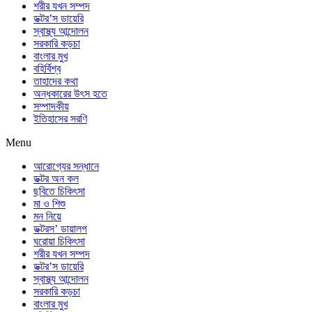
শরীর যখন সম্পদ
ডক্টর’স ডায়েরি
স্বাস্থ্য আন্দোলন
সরকারি কড়চা
বাংলার মুখ
বহির্বিশ্ব
তাহাদের কথা
অন্ধকারের উৎস হতে
সম্পাদকীয়
ইতিহাসের সরণি
Menu
আরোগ্যের সন্ধানে
ডক্টর অন কল
ছবিতে চিকিৎসা
মা ও শিশু
মন নিয়ে
ডক্টরস’ ডায়ালগ
ঘরোয়া চিকিৎসা
শরীর যখন সম্পদ
ডক্টর’স ডায়েরি
স্বাস্থ্য আন্দোলন
সরকারি কড়চা
বাংলার মুখ