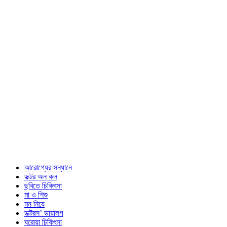
আরোগ্যের সন্ধানে
ডক্টর অন কল
ছবিতে চিকিৎসা
মা ও শিশু
মন নিয়ে
ডক্টরস’ ডায়ালগ
ঘরোয়া চিকিৎসা