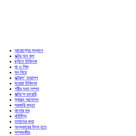
আরোগ্যের সন্ধানে
ডক্টর অন কল
ছবিতে চিকিৎসা
মা ও শিশু
মন নিয়ে
ডক্টরস’ ডায়ালগ
ঘরোয়া চিকিৎসা
শরীর যখন সম্পদ
ডক্টর’স ডায়েরি
স্বাস্থ্য আন্দোলন
সরকারি কড়চা
বাংলার মুখ
বহির্বিশ্ব
তাহাদের কথা
অন্ধকারের উৎস হতে
সম্পাদকীয়