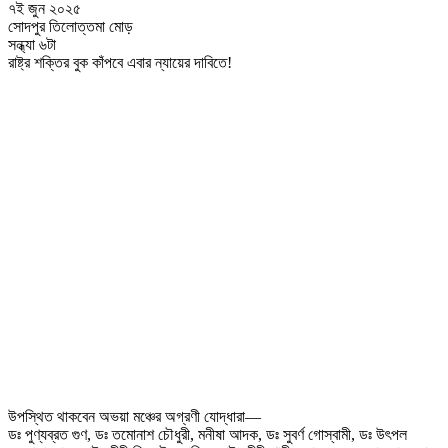
৭ই জুন ২০২৫
সোদপুর তিলোত্তমা মোড়
সন্ধ্যা ৬টা
রাষ্ট্র শক্তির বুক কাঁপবে এবার ন্যায়ের দাবিতে!
উপস্থিত থাকবেন অভয়া মঞ্চের অগ্রণী যোদ্ধারা—
ডঃ পুণ্যব্রত গুণ, ডঃ তমোনাশ চৌধুরী, মনীষা আদক, ডঃ সুবর্ণ গোস্বামী, ডঃ উৎপল