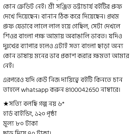
কোন ক্রেডিট নেই। শ্রী সঞ্জিত ভট্টাচার্য বইটির প্রুফ
দেখে দিয়েছেন। বানান ঠিক করে দিয়েছেন। প্রথম
প্রুফ যেভাবে লালে লাল হয়ে গেছিল, সেটা দেখলে
শিওর বাংলা পক্ষ আমায় অবাঙালি ভাবত। যদিও
দুঃখের ব্যাপার হলেও এটাই সত্য বাংলা ছাড়া অন্য
কোন ভাষায় মনের ভাব প্রকাশ করার ক্ষমতা আমার
নেই।
এরপরেও যদি কেউ নিজ দায়িত্বে বইটি কিনতে চান
তাহলে whatsapp করুন 8100042650 নাম্বারে।
★সত্যি বলছি গল্প নয় ৬*
হার্ড বাইন্ডিং, ১২০ পৃষ্ঠা
মূল্য ৮০ টাকা
ছাড় দিয়ে ৭০ টাকা।