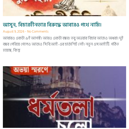
আসুন, বিচারহীনতার বিরুদ্ধে আবারও পথে নামি।
August 9, 2026
No Comments
আবারও একটা ৯ই আগস্ট। আরও একটা বছর। তবু অভয়ার বিচার আজও অধরা। দুই
বছর পেরিয়ে গেলেও আজও সি.বি.আই.-এর চার্জশিট নেই। নতুন এস.আই.টি. গঠিত
হয়েছে, কিন্তু