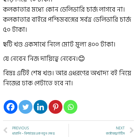
কলকাতার মধ্যে কোন ডেলিভারি চার্জ লাগবে না।
কলকাতার বাইরে পশ্চিমবঙ্গের সর্বত্র ডেলিভারি চার্জ
৫০ টাকা।
ছটি খণ্ড একসাথে নিলে মোট মূল্য ৪০০ টাকা।
যে নেবেন নিজ দায়িত্বে নেবেন।😊
বিদ্রঃ এটিই শেষ খণ্ড। আর এধরণের অখাদ্য বই নিয়ে
নিজের ঢাক পেটাতে হবে না।
PREVIOUS
NEXT
ধারালি – বিপর্যয়ের এক নতুন ক্ষেত্র
কস্টোকন্ড্রাইটিস