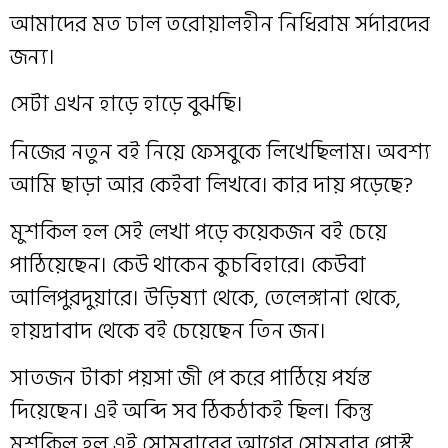
আমাদের মত ঢাল তরোয়ালহীন নিধিরাম সর্দারদের
জন্য।
সেটা এখন হাড়ে হাড়ে বুঝছি।
নিজের নতুন বই নিয়ে ফেসবুকে লিখেছিলাম। অবশ্য
আমি ছাড়া আর কেইবা লিখবে। কার দায় পড়েছে?
মুশকিল হল সেই লেখা পড়ে কয়েকজন বই চেয়ে
পাঠিয়েছেন। কেউ থাকেন কুচবিহারে। কেউবা
আলিপুরদুয়ারে। উড়িষ্যা থেকে, তেলেঙ্গানা থেকে,
হায়দ্রাবাদ থেকে বই চেয়েছেন তিন জন।
সাতজন টাকা পয়সা জী পে করে পাঠিয়ে পর্যন্ত
দিয়েছেন। এই অব্দি সব ঠিকঠাকই ছিল। কিন্তু
মুশকিল হল এই সোমবারের আগের সোমবার পোস্ট