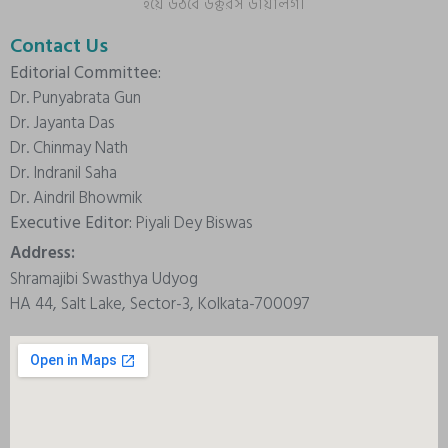
হয়ে উঠবে ডক্টরস ডায়ালগ।
Contact Us
Editorial Committee:
Dr. Punyabrata Gun
Dr. Jayanta Das
Dr. Chinmay Nath
Dr. Indranil Saha
Dr. Aindril Bhowmik
Executive Editor:
Piyali Dey Biswas
Address:
Shramajibi Swasthya Udyog
HA 44, Salt Lake, Sector-3, Kolkata-700097