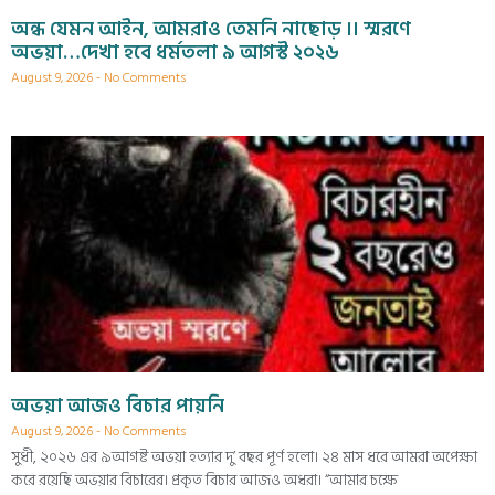
অন্ধ যেমন আইন, আমরাও তেমনি নাছোড় ।। স্মরণে
অভয়া…দেখা হবে ধর্মতলা ৯ আগস্ট ২০২৬
August 9, 2026
No Comments
অভয়া আজও বিচার পায়নি
August 9, 2026
No Comments
সুধী, ২০২৬ এর ৯আগষ্ট অভয়া হত্যার দু’ বছর পূর্ণ হলো। ২৪ মাস ধরে আমরা অপেক্ষা
করে রয়েছি অভয়ার বিচারের। প্রকৃত বিচার আজও অধরা। “আমার চক্ষে