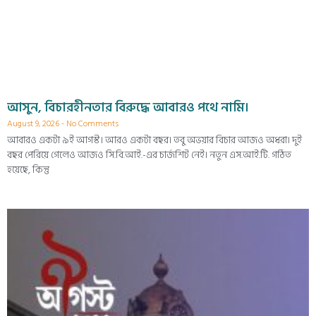
আসুন, বিচারহীনতার বিরুদ্ধে আবারও পথে নামি।
August 9, 2026
No Comments
আবারও একটা ৯ই আগস্ট। আরও একটা বছর। তবু অভয়ার বিচার আজও অধরা। দুই
বছর পেরিয়ে গেলেও আজও সি.বি.আই.-এর চার্জশিট নেই। নতুন এস.আই.টি. গঠিত
হয়েছে, কিন্তু