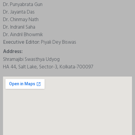
Dr. Punyabrata Gun
Dr. Jayanta Das
Dr. Chinmay Nath
Dr. Indranil Saha
Dr. Aindril Bhowmik
Executive Editor:
Piyali Dey Biswas
Address:
Shramajibi Swasthya Udyog
HA 44, Salt Lake, Sector-3, Kolkata-700097