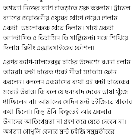
অগত্যা নিজের ব্যাগ হাতড়াতে শুরু করলাম। ট্রাভেল
ব্যাগের প্রয়োজনীয় ওষুধের খোপে পেয়েও গেলাম
একটা। ভদ্রলোককে খেতে দিলাম। সাথে একটা
অ্যান্টাসিড ও ভিটামিন ডি সাপ্লিমেন্ট। সঙ্গে শিখিয়ে
দিলাম ব্রিদীং এক্সারসাইজের কৌশল।
এরপর ক্যাপ-মালহেরক্স চার্চের উদ্দেশ্যে রওনা হলাম
আমরা। ঘন্টা চারেক পরেই সীতা ম্যাডাম ফোন
করলেন। বললেন একমাসের ব্যথা এই ঘন্টা চারেকের
মধ্যেই উধাও। কি বলে যে ধন্যবাদ দেবেন ভাষা খুঁজে
পাচ্ছিলেন না। আমাদের সেদিন মন্ট চইজি-তে থাকার
কথা ছিলো। কিন্তু উনি কিছুতেই আর একবার
উনাদের আতিথেয়তা না গ্রহণ করে যেতে দেবেন না।
অগত্যা গোধূলি বেলার মন্ট চইজি সমুদ্রতীরের