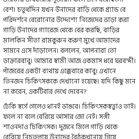
বেশ। চতুর্থদিন যখন উনাদের বাড়ি থেকে গ্র‍্যান্ড বে
পরিদর্শনে বেরোনোর উদ্দেশ্যে নিজেদের ভাড়া করা
গাড়ি উনাদের গ্যারেজ থেকে বের করছি, বাড়ির
মালকিন সীতা রামকুরুন করুণ মুখে আমাদের
সামনে এসে দাঁড়ালেন। বললেন, আপনারা তো
ডাক্তারবাবু। আমার স্বামী আজ একমাস ধরে ঘরবন্দী।
পাঁজরের একটা ব্যথায় এক্কেবারে কাবু। এখানে
তিনজন চিকিৎসককে দেখানো হয়েছে। যদি কিছু মনে
না করেন, একটিবার দেখে দেবেন?
ঢেঁকি স্বর্গে গেলেও ধানই ভাঙবে। চিকিৎসকস্বত্ত্বাও তাই।
ফলে না বলে বেরিয়ে আসার জো নেই। সঙ্গী
শাওনদাও চিকিৎসক। দুজনে মিলে গাড়ি থেকে
বেরিয়ে নিচতলায় উনাদের বৈঠকখানায় গিয়ে