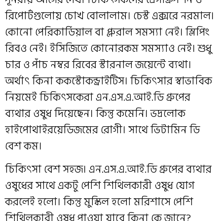
রিপোর্টগুলোয় চোখ বোলালাম। চেস্ট এক্সরে নরমাল।
কোনো পেরিকার্ডিয়াল বা প্লুরাল সমস্যা নেই। স্লিপিং
রিবও নেই। ইসিজিতে কোনোরকম সমস্যাও নেই। শুধু
চার ও পাঁচ নম্বর রিবের স্টারনাল জয়েন্টে ব্যথা।
অর্থাৎ কিনা ককস্টোকন্ড্রাইটিস। চিকিৎসার স্বাভাবিক
নিয়মেই চিকিৎসকেরা এন.এস.এ.আই.ডি গ্রুপের
ব্যথার ওষুধ দিয়েছেন। কিন্তু কমেনি। ভদ্রলোক
হাইপোথাইরয়েডিজমের রোগী। সাথে ভিটামিন ডি
বেশ কম।
চিকিৎসা বেশ সহজ। এন.এস.এ.আই.ডি গ্রুপের ব্যথার
ওষুধের সাথে একটু পেশি শিথিলকারী ওষুধ যোগ
করলেই হলো। কিন্তু মুস্কিল হলো মরিশাসে পেশি
শিথিলকারী ওষুধ পাওয়া যাবে কিনা কে জানে?