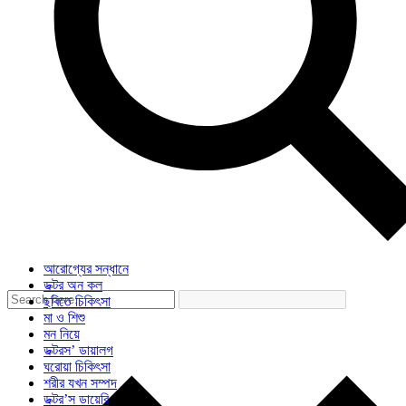
আরোগ্যের সন্ধানে
ডক্টর অন কল
ছবিতে চিকিৎসা
মা ও শিশু
মন নিয়ে
ডক্টরস’ ডায়ালগ
ঘরোয়া চিকিৎসা
শরীর যখন সম্পদ
ডক্টর’স ডায়েরি