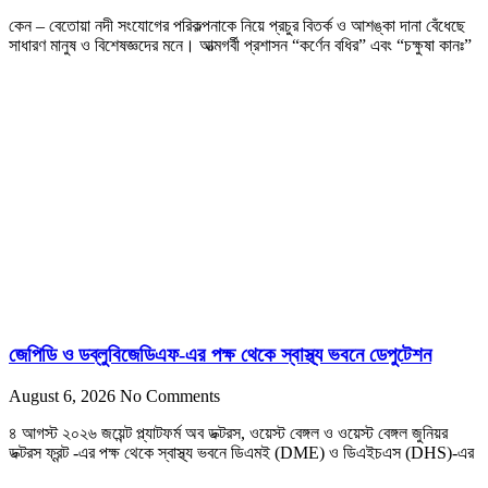
কেন – বেতোয়া নদী সংযোগের পরিকল্পনাকে নিয়ে প্রচুর বিতর্ক ও আশঙ্কা দানা বেঁধেছে
সাধারণ মানুষ ও বিশেষজ্ঞদের মনে। আত্মগর্বী প্রশাসন “কর্ণেন বধির” এবং “চক্ষুষা কানঃ”
জেপিডি ও ডব্লুবিজেডিএফ-এর পক্ষ থেকে স্বাস্থ্য ভবনে ডেপুটেশন
August 6, 2026
No Comments
৪ আগস্ট ২০২৬ জয়েন্ট প্ল্যাটফর্ম অব ডক্টরস, ওয়েস্ট বেঙ্গল ও ওয়েস্ট বেঙ্গল জুনিয়র
ডক্টরস ফ্রন্ট -এর পক্ষ থেকে স্বাস্থ্য ভবনে ডিএমই (DME) ও ডিএইচএস (DHS)-এর