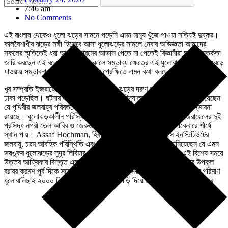
7:46 am
No Comments
এই বাংলায় থেকেও ধুলো ঝড়ের সামনে পড়েনি এমন মানুষ খুঁজে পাওয়া সত্যিই দুষ্কর।
কালবৈশাখীর ঝড়ের সঙ্গী হিসেবে আসা ধুলোঝড়ের সামলে নেবার অভিজ্ঞতা আমাদের
সকলের স্মৃতিতেই ধরা আছে। গরমের আভাস পেতে না পেতেই বিজ্ঞানীরা আগাম সতর্কতা
জারি করছেন এই বলে আসন্ন গ্রীষ্মকালে সম্ভাব্য ক্ষেত্রে এই ধুলোঝড়ের প্রকোপ বেড়ে
যাওয়ায় সম্ভাবনা রয়েছে। কোন্ ঘটনার প্রেক্ষিতে এমন কথা বলছেন বিজ্ঞানীরা?
খুব সম্প্রতি ইজরায়েলের বিস্তির্ণ এলাকা ধুলো ঝড়ের দরুণ ধুলোর গালিচার আস্তরণে
ঢাকা পড়েছিল। ঘটনার তীব্রতা দেখে হিব্রু বিশ্ববিদ্যালয়ের জনৈক বিশেষজ্ঞ জানিয়েছেন
যে পৃথিবীর জলবায়ুর পরিবর্তনের কারণে আগামীদিনে এমন ঘটনা বারংবার ঘটার সম্ভাবনা
রয়েছে। ধুলোঝড়কালীন পরিস্থিতি সেদিন এতোটাই গম্ভীর হয়েছিল যে ইজরায়েলের দুই
প্রসিদ্ধ নগরী তেল আবিব ও জেরুজালেমের নাম দুনিয়ার দূষণ সূচকের একেবারে শীর্ষে
স্থান পায়। Assaf Hochman, হিব্রু বিশ্ববিদ্যালয়ের আর্থ সাইন্স ইনস্টিটিউটের
জলবায়ু, চরম আবহিক পরিস্থিতি এবং পূর্বাভাস সংক্রান্ত বিশেষজ্ঞ, জানিয়েছেন যে এমন
ভয়ঙ্কর ধুলোঝড়ের সুদূর লিবিয়ার ভূমধ্যসাগরীয় অঞ্চল। আসলে বছরের এই বিশেষ সময়ে
উত্তর আফ্রিকার বিস্তৃত এলাকা জুড়ে নিম্ন চাপের সৃষ্টি হয় যা ভূমধ্যসাগরের উপকূল
বরাবর ক্রমশ পূর্ব দিকে সরে যায়। এই শুকনো বাতাসের দাপটে ওখান থেকে বিপুল পরিমাণ
ধুলোবালিছাই ২০০০ কিলোমিটারের‌ও বেশি পথ পাড়ি দিয়ে ছড়িয়ে পড়েছে ইজরায়েলের