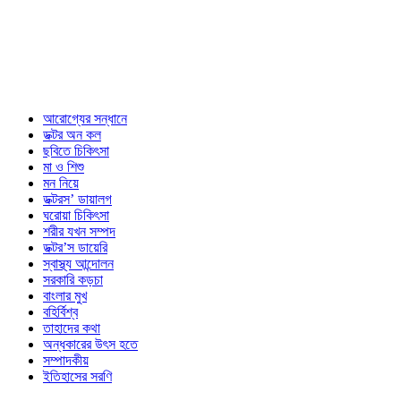
আরোগ্যের সন্ধানে
ডক্টর অন কল
ছবিতে চিকিৎসা
মা ও শিশু
মন নিয়ে
ডক্টরস’ ডায়ালগ
ঘরোয়া চিকিৎসা
শরীর যখন সম্পদ
ডক্টর’স ডায়েরি
স্বাস্থ্য আন্দোলন
সরকারি কড়চা
বাংলার মুখ
বহির্বিশ্ব
তাহাদের কথা
অন্ধকারের উৎস হতে
সম্পাদকীয়
ইতিহাসের সরণি