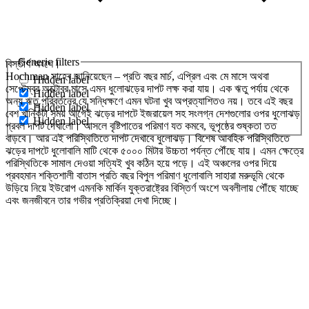
Generic filters
বিস্তীর্ণ অংশে।
Hochman সাহেব জানিয়েছেন – প্রতি বছর মার্চ, এপ্রিল এবং মে মাসে অথবা
Hidden label
সেপ্টেম্বর অক্টোবর মাসে এমন ধুলোঝড়ের দাপট লক্ষ করা যায়। এক ঋতু পর্যায় থেকে
Hidden label
অন্য ঋতু পরিবর্তনের যে সন্ধিক্ষণে এমন ঘটনা খুব অপ্রত্যাশিত‌ও নয়। তবে এই বছর
Hidden label
বেশ খানিকটা সময় আগেই ঝড়ের দাপটে ইজরায়েল সহ সংলগ্ন দেশগুলোর ওপর ধুলোঝড়
Hidden label
প্রবল দাপট দেখালো। আসলে বৃষ্টিপাতের পরিমাণ যত কমবে, ভূপৃষ্ঠের শুষ্কতা তত
বাড়বে। আর এই পরিস্থিতিতে দাপট দেখাবে ধুলোঝড়। বিশেষ আবহিক পরিস্থিতিতে
ঝড়ের দাপটে ধুলোবালি মাটি থেকে ৫০০০ মিটার উচ্চতা পর্যন্ত পৌঁছে যায়। এমন ক্ষেত্রে
পরিস্থিতিকে সামাল দেওয়া সত্যিই খুব কঠিন হয়ে পড়ে। এই অঞ্চলের ওপর দিয়ে
প্রবহমান শক্তিশালী বাতাস প্রতি বছর বিপুল পরিমাণ ধুলোবালি সাহারা মরুভূমি থেকে
উড়িয়ে নিয়ে ইউরোপ এমনকি মার্কিন যুক্তরাষ্ট্রের বিস্তির্ণ অংশে অবলীলায় পৌঁছে যাচ্ছে
এবং জনজীবনে তার গভীর প্রতিক্রিয়া দেখা দিচ্ছে।