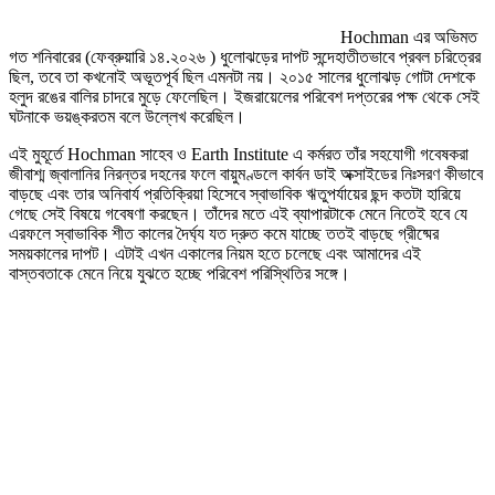
Hochman এর অভিমত
গত শনিবারের (ফেব্রুয়ারি ১৪.২০২৬ ) ধুলোঝড়ের দাপট সন্দেহাতীতভাবে প্রবল চরিত্রের
ছিল, তবে তা কখনোই অভূতপূর্ব ছিল এমনটা নয়। ২০১৫ সালের ধুলোঝড় গোটা দেশকে
হলুদ রঙের বালির চাদরে মুড়ে ফেলেছিল। ইজরায়েলের পরিবেশ দপ্তরের পক্ষ থেকে সেই
ঘটনাকে ভয়ঙ্করতম বলে উল্লেখ করেছিল।
এই মুহূর্তে Hochman সাহেব ও Earth Institute এ কর্মরত তাঁর সহযোগী গবেষকরা
জীবাশ্ম জ্বালানির নিরন্তর দহনের ফলে বায়ুমণ্ডলে কার্বন ডাই অক্সাইডের নিঃসরণ কীভাবে
বাড়ছে এবং তার অনিবার্য প্রতিক্রিয়া হিসেবে স্বাভাবিক ঋতুপর্যায়ের ছন্দ কতটা হারিয়ে
গেছে সেই বিষয়ে গবেষণা করছেন। তাঁদের মতে এই ব্যাপারটাকে মেনে নিতেই হবে যে
এরফলে স্বাভাবিক শীত কালের দৈর্ঘ্য যত দ্রুত কমে যাচ্ছে ততই বাড়ছে গ্রীষ্মের
সময়কালের দাপট। এটাই এখন একালের নিয়ম হতে চলেছে এবং আমাদের এই
বাস্তবতাকে মেনে নিয়ে যুঝতে হচ্ছে পরিবেশ পরিস্থিতির সঙ্গে।