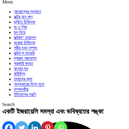
Menu
আরোগ্যের সন্ধানে
ডক্টর অন কল
ছবিতে চিকিৎসা
মা ও শিশু
মন নিয়ে
ডক্টরস’ ডায়ালগ
ঘরোয়া চিকিৎসা
শরীর যখন সম্পদ
ডক্টর’স ডায়েরি
স্বাস্থ্য আন্দোলন
সরকারি কড়চা
বাংলার মুখ
বহির্বিশ্ব
তাহাদের কথা
অন্ধকারের উৎস হতে
সম্পাদকীয়
ইতিহাসের সরণি
Search
একটি ইজরায়েলি সমস্যা এবং ভবিষ্যতের শঙ্কা