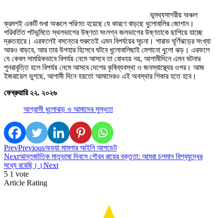
ভূমধ্যসাগরীয় অঞ্চল
ক্রমশই একটি শুখা অঞ্চলে পরিণত হয়েছে যে কারণে বাড়ছে ধুলোবালির জোগান।
পরিবর্তিত পটভূমিতে স্থলভাগের উষ্ণতা সংলগ্ন জলভাগের উষ্ণতাকে ছাপিয়ে যাচ্ছে
দ্রুতহারে। এরফলেই বসন্তের শুরুতেই এমন বিপর্যয়ের সূচনা। শারাভ ঘূর্ণিঝড়ের সংখ্যা
আরও বাড়বে, আর তার উপহার হিসেবে ঘটবে ধুলোবালিছাই মেশানো ধুলো ঝড়। এরফলে
যে কেবল সাময়িকভাবে বিপর্যয় নেমে আসবে তা বোধহয় নয়, আগামীদিনে এমন ঘটনার
পুনরাবৃত্তি হলে বিপর্যয় নেমে আসবে দেশের কৃষিব্যবস্থা ও জনস্বাস্থ্যের ওপর। আজ
ইজরায়েল ভুগছে, আগামী দিনে হয়তো আমাদের‌ও এই অবস্থার শিকার হতে হবে।
ফেব্রুয়ারি ২২. ২০২৬
আগ্রাসী ধুলোঝড় ও আমাদের সুস্থতা
Prev
Previous
অভয়া মামলার আইনি আপডেট
Next
আন্তর্জাতিক মাতৃভাষা দিবসে গৌরব রায়ের বক্তৃতা: আমরা চলমান বিশ্বযুদ্ধের
মধ্যে রয়েছি।।
Next
5
1
vote
Article Rating