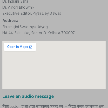
Dr. Indranil Saha
Dr. Aindril Bhowmik
Executive Editor:
Piyali Dey Biswas
Address:
Shramajibi Swasthya Udyog
HA 44, Salt Lake, Sector-3, Kolkata-700097
Leave an audio message
নীচে Justori র মাধ্যমে আমাদের সদস্য হন – নিজে বলুন আপনার প্রশ্ন,