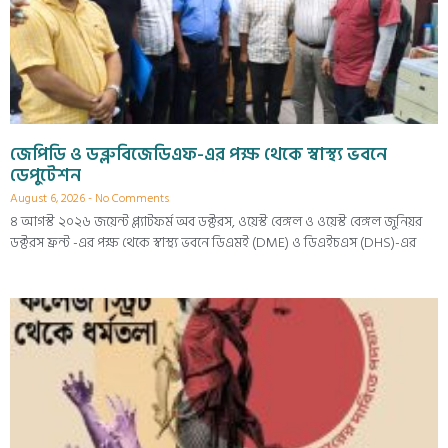
জেপিডি ও ডব্লুবিজেডিএফ-এর পক্ষ থেকে স্বাস্থ্য ভবনে
ডেপুটেশন
August 6, 2026
No Comments
৪ আগস্ট ২০২৬ জয়েন্ট প্ল্যাটফর্ম অব ডক্টরস, ওয়েস্ট বেঙ্গল ও ওয়েস্ট বেঙ্গল জুনিয়র
ডক্টরস ফ্রন্ট -এর পক্ষ থেকে স্বাস্থ্য ভবনে ডিএমই (DME) ও ডিএইচএস (DHS)-এর