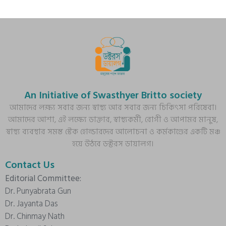
An Initiative of Swasthyer Britto society
আমাদের লক্ষ্য সবার জন্য স্বাস্থ্য আর সবার জন্য চিকিৎসা পরিষেবা।
আমাদের আশা, এই লক্ষ্যে ডাক্তার, স্বাস্থ্যকর্মী, রোগী ও আপামর মানুষ,
স্বাস্থ্য ব্যবস্থার সমস্ত স্টেক হোল্ডারদের আলোচনা ও কর্মকাণ্ডের একটি মঞ্চ
হয়ে উঠবে ডক্টরস ডায়ালগ।
Contact Us
Editorial Committee:
Dr. Punyabrata Gun
Dr. Jayanta Das
Dr. Chinmay Nath