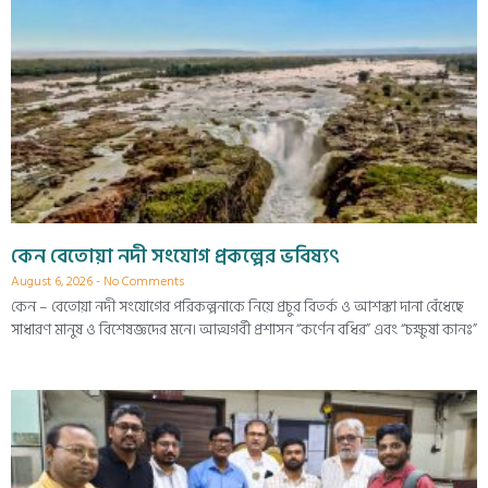
কেন বেতোয়া নদী সংযোগ প্রকল্পের ভবিষ্যৎ
August 6, 2026
No Comments
কেন – বেতোয়া নদী সংযোগের পরিকল্পনাকে নিয়ে প্রচুর বিতর্ক ও আশঙ্কা দানা বেঁধেছে
সাধারণ মানুষ ও বিশেষজ্ঞদের মনে। আত্মগর্বী প্রশাসন “কর্ণেন বধির” এবং “চক্ষুষা কানঃ”