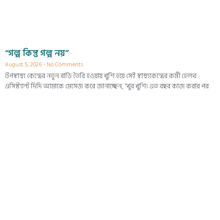
“গল্প কিন্তু গল্প নয়”
August 5, 2026
No Comments
উপস্বাস্থ্য কেন্দ্রের নতুন বাড়ি তৈরি হওয়ায় খুশি হয়ে সেই স্বাস্থ্যকেন্দ্রের কর্মী হেলথ
এসিস্ট্যান্ট দিদি আমাকে মেসেজ করে জানাচ্ছেন, “খুব খুশি। এত বছর কাজ করার পর