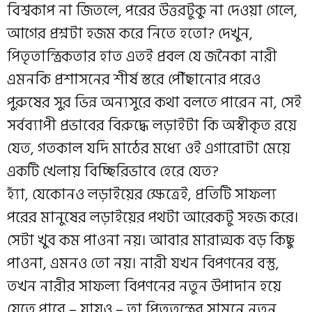
বিশ্বকাপ না জিতলে, পরের উত্তরটুকু না দেওয়া গেলে,
আগের প্রশ্নটা হজম করে নিতে হতো? দেখুন,
পিতৃতান্ত্রিকতার হাত এতই প্রবল যে জনৈকা নারী
এমনকি প্রশাসনের শীর্ষ স্তরে পৌঁছানোর পরেও
পুরুষের সুর ভিন্ন অন্যসুরে কথা বলতে পারেন না, সেই
সর্বব্যাপী প্রভাবের বিরুদ্ধে লড়াইটা কি অস্বীকৃত রয়ে
যেত, গতকাল যদি মাঠের মধ্যে ওই এগারোটা মেয়ে
একটি খেলায় বিচ্ছিরিভাবে হেরে যেত?
হ্যাঁ, যেকোনও লড়াইয়ের ক্ষেত্রেই, প্রতিটি সাফল্য
পরের মানুষের লড়াইয়ের পথটা আরেকটু সহজ করে।
সেটা খুব কম পাওনা নয়। আবার মারাত্মক বড় কিছু
পাওনা, এমনও তো নয়। নারী যখন বিপণনের বস্তু,
তখন নারীর সাফল্য বিপণনের নতুন উপাদান হয়ে
যেতে পারে – যায়ও – তা পিতৃতন্ত্রের সামনে নতুন