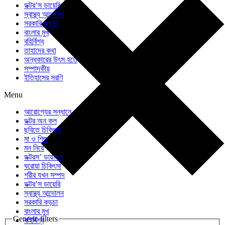
ডক্টর’স ডায়েরি
স্বাস্থ্য আন্দোলন
সরকারি কড়চা
বাংলার মুখ
বহির্বিশ্ব
তাহাদের কথা
অন্ধকারের উৎস হতে
সম্পাদকীয়
ইতিহাসের সরণি
Menu
আরোগ্যের সন্ধানে
ডক্টর অন কল
ছবিতে চিকিৎসা
মা ও শিশু
মন নিয়ে
ডক্টরস’ ডায়ালগ
ঘরোয়া চিকিৎসা
শরীর যখন সম্পদ
ডক্টর’স ডায়েরি
স্বাস্থ্য আন্দোলন
সরকারি কড়চা
বাংলার মুখ
Generic filters
বহির্বিশ্ব