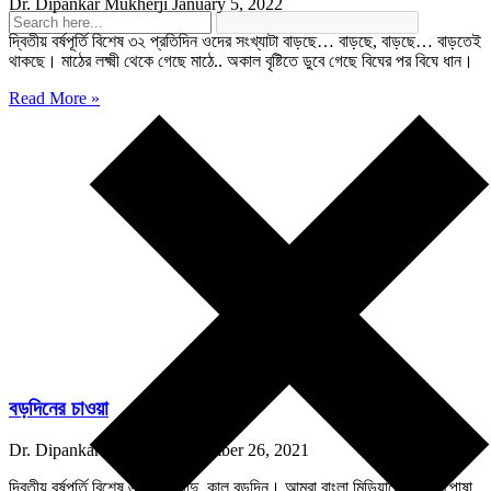
Dr. Dipankar Mukherji
January 5, 2022
দ্বিতীয় বর্ষপূর্তি বিশেষ ৩২ প্রতিদিন ওদের সংখ্যাটা বাড়ছে… বাড়ছে, বাড়ছে… বাড়তেই
থাকছে। মাঠের লক্ষ্মী থেকে গেছে মাঠে.. অকাল বৃষ্টিতে ডুবে গেছে বিঘের পর বিঘে ধান।
Read More »
বড়দিনের চাওয়া
Dr. Dipankar Mukherji
December 26, 2021
দ্বিতীয় বর্ষপূর্তি বিশেষ ৬ সান্তা দাদু, কাল বড়দিন। আমরা বাংলা মিডিয়ামে পড়া ছাপোষা