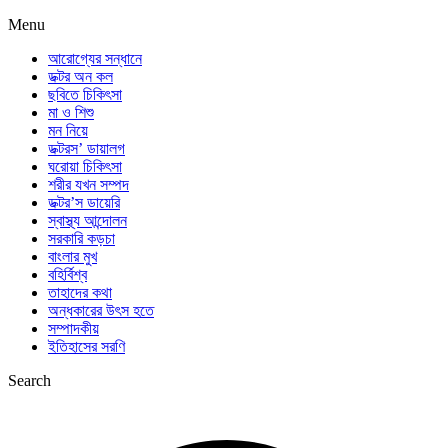
Menu
আরোগ্যের সন্ধানে
ডক্টর অন কল
ছবিতে চিকিৎসা
মা ও শিশু
মন নিয়ে
ডক্টরস’ ডায়ালগ
ঘরোয়া চিকিৎসা
শরীর যখন সম্পদ
ডক্টর’স ডায়েরি
স্বাস্থ্য আন্দোলন
সরকারি কড়চা
বাংলার মুখ
বহির্বিশ্ব
তাহাদের কথা
অন্ধকারের উৎস হতে
সম্পাদকীয়
ইতিহাসের সরণি
Search