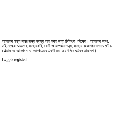
আমাদের লক্ষ্য সবার জন্য স্বাস্থ্য আর সবার জন্য চিকিৎসা পরিষেবা। আমাদের আশা,
এই লক্ষ্যে ডাক্তার, স্বাস্থ্যকর্মী, রোগী ও আপামর মানুষ, স্বাস্থ্য ব্যবস্থার সমস্ত স্টেক
হোল্ডারদের আলোচনা ও কর্মকাণ্ডের একটি মঞ্চ হয়ে উঠবে ডক্টরস ডায়ালগ।
[wppb-register]