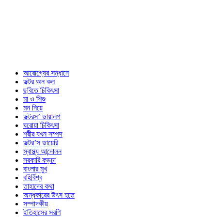
আরোগ্যের সন্ধানে
ডক্টর অন কল
ছবিতে চিকিৎসা
মা ও শিশু
মন নিয়ে
ডক্টরস’ ডায়ালগ
ঘরোয়া চিকিৎসা
শরীর যখন সম্পদ
ডক্টর’স ডায়েরি
স্বাস্থ্য আন্দোলন
সরকারি কড়চা
বাংলার মুখ
বহির্বিশ্ব
তাহাদের কথা
অন্ধকারের উৎস হতে
সম্পাদকীয়
ইতিহাসের সরণি