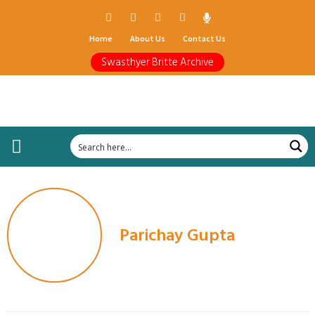
Home
About Us
Contact Us
Swasthyer Britte Archive
Parichay Gupta