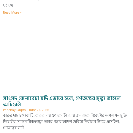
ঘটাচ্ছে।
Read More »
সাংসদ কেনাবেচা যদি এভাবে চলে, গণতন্ত্রের মৃত্যু তাহলে
অচিরেই।
Parichay Gupta
June 24, 2026
কারুর দাম ৪০ কোটি, কারুর দাম ৫০ কোটি! আম জনতাকে বিজেপির অপশাসন মুক্তি
দিয়ে যাঁরা সাম্প্রদায়িকতামুক্ত ভারত গড়ার আদর্শ দেখিয়ে নির্বাচনে জিতে এসেছিল,
গণতন্ত্রের হাটে