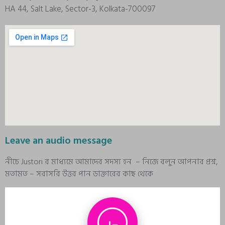
HA 44, Salt Lake, Sector-3, Kolkata-700097
Leave an audio message
নীচে Justori র মাধ্যমে আমাদের সদস্য হন – নিজে বলুন আপনার প্রশ্ন,
মতামত – সরাসরি উত্তর পান ডাক্তারের কাছ থেকে