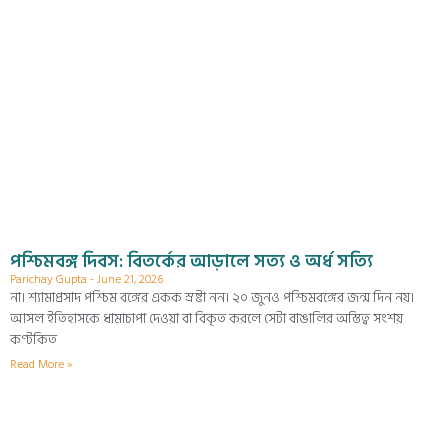
পশ্চিমবঙ্গ দিবস: বিতর্কের আড়ালে সত্য ও অর্ধ সত্যি
Parichay Gupta
June 21, 2026
না। শ্যামাপ্রসাদ পশ্চিম বঙ্গের একক স্রষ্টা নন। ২০ জুনও পশ্চিমবঙ্গের জন্ম দিন নয়।
আসল ইতিহাসকে ধামাচাপা দেওয়া বা বিকৃত করলে সেটা বাঙালির অস্তিত্ব সংশয়
কণ্টকিত
Read More »