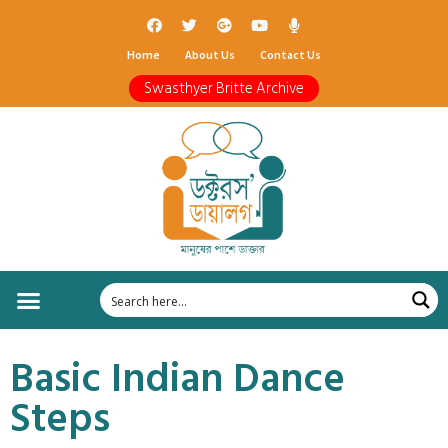
Home
About Us
Contact Us
Swasthyer Britte Archive
Basic Indian Dance
Steps