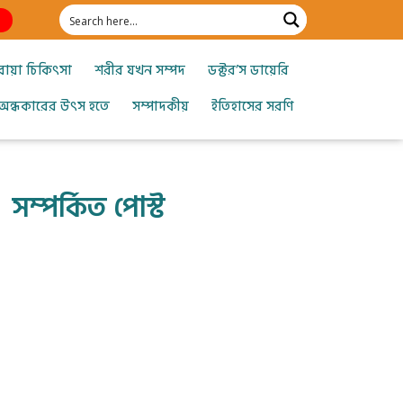
োয়া চিকিৎসা
শরীর যখন সম্পদ
ডক্টর’স ডায়েরি
অন্ধকারের উৎস হতে
সম্পাদকীয়
ইতিহাসের সরণি
সম্পর্কিত পোস্ট