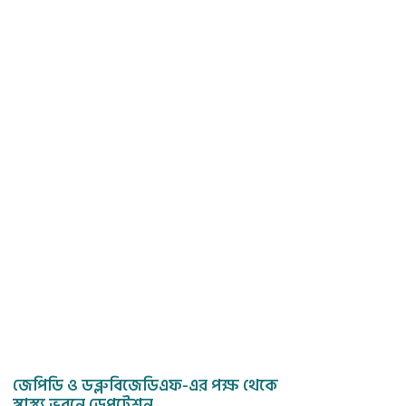
জেপিডি ও ডব্লুবিজেডিএফ-এর পক্ষ থেকে
স্বাস্থ্য ভবনে ডেপুটেশন