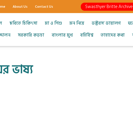
Swasthyer Britte Archive
ome
About Us
Contact Us
ল
ছবিতে চিকিৎসা
মা ও শিশু
মন নিয়ে
ডক্টরস’ ডায়ালগ
ঘর
আন্দোলন
সরকারি কড়চা
বাংলার মুখ
বহির্বিশ্ব
তাহাদের কথা
ের ভাষ্য