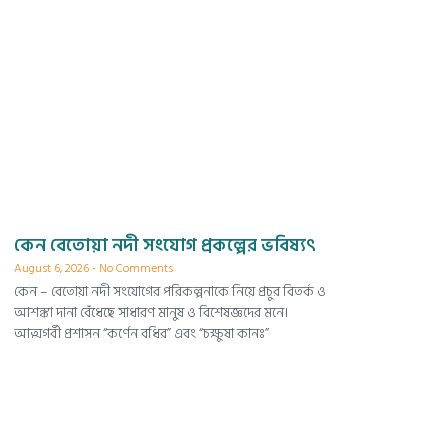
কেন বেতোয়া নদী সংযোগ প্রকল্পের ভবিষ্যৎ
August 6, 2026
No Comments
কেন – বেতোয়া নদী সংযোগের পরিকল্পনাকে নিয়ে প্রচুর বিতর্ক ও
আশঙ্কা দানা বেঁধেছে সাধারণ মানুষ ও বিশেষজ্ঞদের মনে।
আত্মগর্বী প্রশাসন “কর্ণেন বধির” এবং “চক্ষুষা কানঃ”