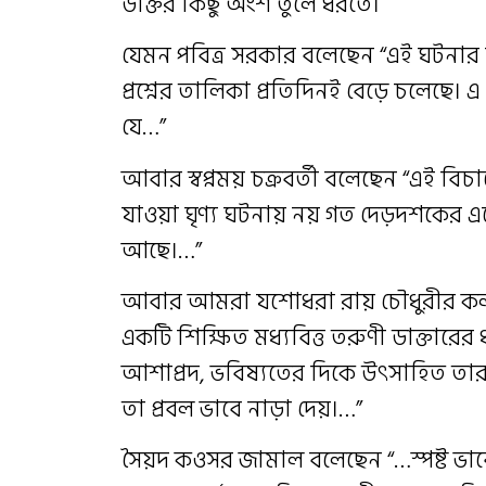
উক্তির কিছু অংশ তুলে ধরতে।
যেমন পবিত্র সরকার বলেছেন “এই ঘটনার স
প্রশ্নের তালিকা প্রতিদিনই বেড়ে চলেছে। এ 
যে…”
আবার স্বপ্নময় চক্রবর্তী বলেছেন “এই ব
যাওয়া ঘৃণ্য ঘটনায় নয় গত দেড়দশকের এ
আছে।…”
আবার আমরা যশোধরা রায় চৌধুরীর কলম
একটি শিক্ষিত মধ্যবিত্ত তরুণী ডাক্তারের ধ
আশাপ্রদ, ভবিষ্যতের দিকে উৎসাহিত তা
তা প্রবল ভাবে নাড়া দেয়।…”
সৈয়দ কওসর জামাল বলেছেন “…স্পষ্ট 