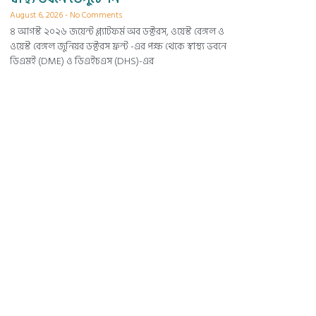
August 6, 2026
No Comments
৪ আগস্ট ২০২৬ জয়েন্ট প্ল্যাটফর্ম অব ডক্টরস, ওয়েস্ট বেঙ্গল ও
ওয়েস্ট বেঙ্গল জুনিয়র ডক্টরস ফ্রন্ট -এর পক্ষ থেকে স্বাস্থ্য ভবনে
ডিএমই (DME) ও ডিএইচএস (DHS)-এর