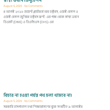
স্বাস্থ্য ভবনে ডেপুটেশন
August 6, 2026
No Comments
৪ আগস্ট ২০২৬ জয়েন্ট প্ল্যাটফর্ম অব ডক্টরস, ওয়েস্ট বেঙ্গল ও
ওয়েস্ট বেঙ্গল জুনিয়র ডক্টরস ফ্রন্ট -এর পক্ষ থেকে স্বাস্থ্য ভবনে
ডিএমই (DME) ও ডিএইচএস (DHS)-এর
বিচার না হওয়া পর্যন্ত পথ চলা থামবে না।
August 5, 2026
No Comments
সরকারি হাসপাতাল তথা শিক্ষাপ্রাঙ্গণের বুকে সংঘটিত ৯ আগস্টের