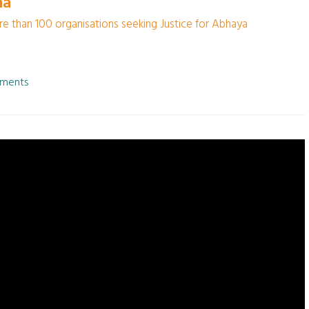
ha
re than 100 organisations seeking Justice for Abhaya
ments