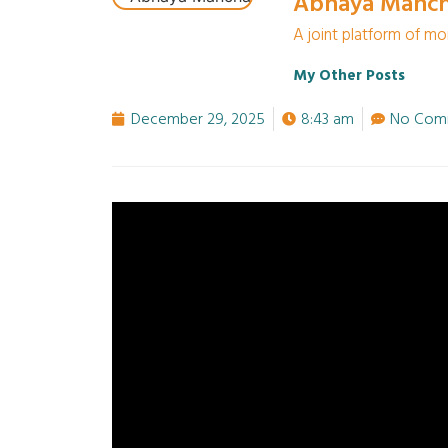
Abhaya Manc
A joint platform of mo
My Other Posts
December 29, 2025
8:43 am
No Com