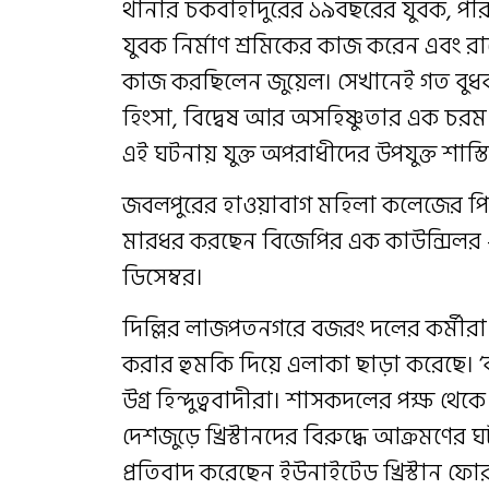
থানার চকবাহাদুরের ১৯বছরের যুবক, পরিযা
যুবক নির্মাণ শ্রমিকের কাজ করেন এবং রা
কাজ করছিলেন জুয়েল। সেখানেই গত বুধবার
হিংসা, বিদ্বেষ আর অসহিষ্ণুতার এক চরম 
এই ঘটনায় যুক্ত অপরাধীদের উপযুক্ত শাস্ত
জবলপুরের হাওয়াবাগ মহিলা কলেজের পিছন
মারধর করছেন বিজেপির এক কাউন্সিলর -এ
ডিসেম্বর।
দিল্লির লাজপতনগরে বজরং দলের কর্মীরা খ্র
করার হুমকি দিয়ে এলাকা ছাড়া করেছে। ‘ব
উগ্র হিন্দুত্ববাদীরা। শাসকদলের পক্ষ থে
দেশজুড়ে খ্রিস্টানদের বিরুদ্ধে আক্রমণের ঘটন
প্রতিবাদ করেছেন ইউনাইটেড খ্রিস্টান ফো