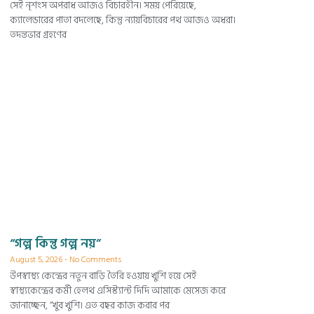
সেই নৃশংস অপরাধ আজও বিচারহীন। সময় পেরিয়েছে,
ক্যালেন্ডারের পাতা বদলেছে, কিন্তু ন্যায়বিচারের পথ আজও অধরা।
তদন্তভার গ্রহণের
“গল্প কিন্তু গল্প নয়”
August 5, 2026
No Comments
উপস্বাস্থ্য কেন্দ্রের নতুন বাড়ি তৈরি হওয়ায় খুশি হয়ে সেই
স্বাস্থ্যকেন্দ্রের কর্মী হেলথ এসিস্ট্যান্ট দিদি আমাকে মেসেজ করে
জানাচ্ছেন, “খুব খুশি। এত বছর কাজ করার পর