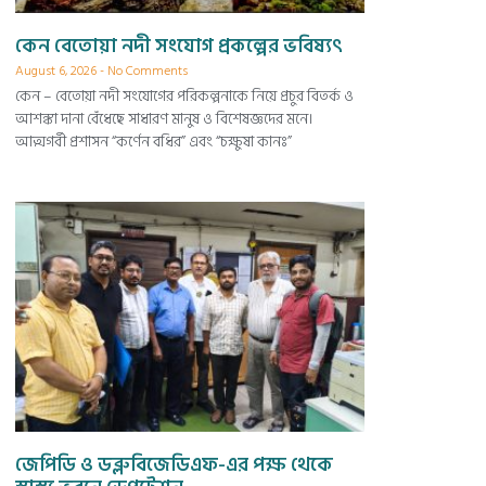
কেন বেতোয়া নদী সংযোগ প্রকল্পের ভবিষ্যৎ
August 6, 2026
No Comments
কেন – বেতোয়া নদী সংযোগের পরিকল্পনাকে নিয়ে প্রচুর বিতর্ক ও
আশঙ্কা দানা বেঁধেছে সাধারণ মানুষ ও বিশেষজ্ঞদের মনে।
আত্মগর্বী প্রশাসন “কর্ণেন বধির” এবং “চক্ষুষা কানঃ”
জেপিডি ও ডব্লুবিজেডিএফ-এর পক্ষ থেকে