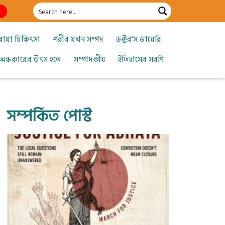
োয়া চিকিৎসা
শরীর যখন সম্পদ
ডক্টর’স ডায়েরি
অন্ধকারের উৎস হতে
সম্পাদকীয়
ইতিহাসের সরণি
সম্পর্কিত পোস্ট