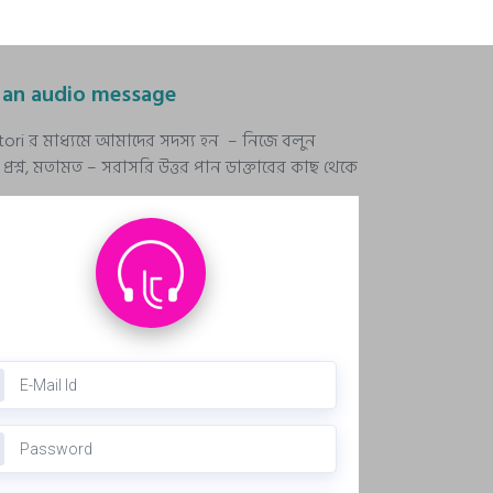
 an audio message
stori র মাধ্যমে আমাদের সদস্য হন – নিজে বলুন
রশ্ন, মতামত – সরাসরি উত্তর পান ডাক্তারের কাছ থেকে