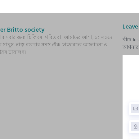
Leave
er Britto society
্য আর সবার জন্য চিকিৎসা পরিষেবা। আমাদের আশা, এই লক্ষ্যে
নীচে Ju
র মানুষ, স্বাস্থ্য ব্যবস্থার সমস্ত স্টেক হোল্ডারদের আলোচনা ও
আপনার প্
ক্টরস ডায়ালগ।