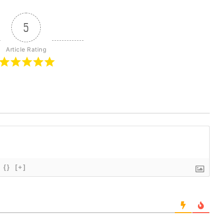
5
Article Rating
{}
[+]