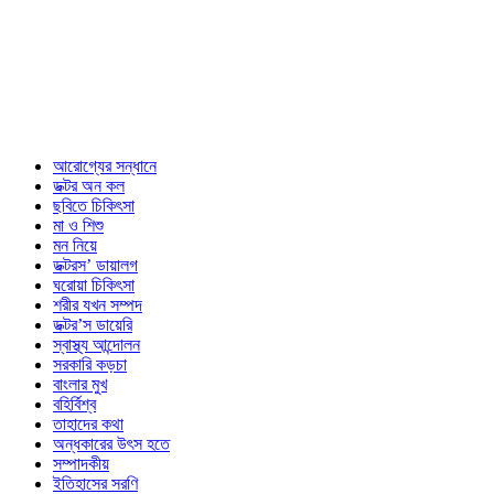
আরোগ্যের সন্ধানে
ডক্টর অন কল
ছবিতে চিকিৎসা
মা ও শিশু
মন নিয়ে
ডক্টরস’ ডায়ালগ
ঘরোয়া চিকিৎসা
শরীর যখন সম্পদ
ডক্টর’স ডায়েরি
স্বাস্থ্য আন্দোলন
সরকারি কড়চা
বাংলার মুখ
বহির্বিশ্ব
তাহাদের কথা
অন্ধকারের উৎস হতে
সম্পাদকীয়
ইতিহাসের সরণি