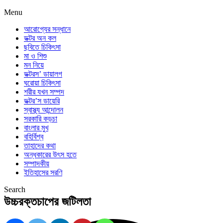
Menu
আরোগ্যের সন্ধানে
ডক্টর অন কল
ছবিতে চিকিৎসা
মা ও শিশু
মন নিয়ে
ডক্টরস’ ডায়ালগ
ঘরোয়া চিকিৎসা
শরীর যখন সম্পদ
ডক্টর’স ডায়েরি
স্বাস্থ্য আন্দোলন
সরকারি কড়চা
বাংলার মুখ
বহির্বিশ্ব
তাহাদের কথা
অন্ধকারের উৎস হতে
সম্পাদকীয়
ইতিহাসের সরণি
Search
উচ্চরক্তচাপের জটিলতা