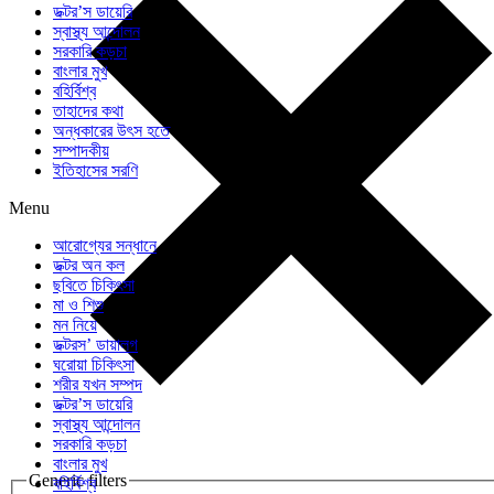
ডক্টর’স ডায়েরি
স্বাস্থ্য আন্দোলন
সরকারি কড়চা
বাংলার মুখ
বহির্বিশ্ব
তাহাদের কথা
অন্ধকারের উৎস হতে
সম্পাদকীয়
ইতিহাসের সরণি
Menu
আরোগ্যের সন্ধানে
ডক্টর অন কল
ছবিতে চিকিৎসা
মা ও শিশু
মন নিয়ে
ডক্টরস’ ডায়ালগ
ঘরোয়া চিকিৎসা
শরীর যখন সম্পদ
ডক্টর’স ডায়েরি
স্বাস্থ্য আন্দোলন
সরকারি কড়চা
বাংলার মুখ
Generic filters
বহির্বিশ্ব