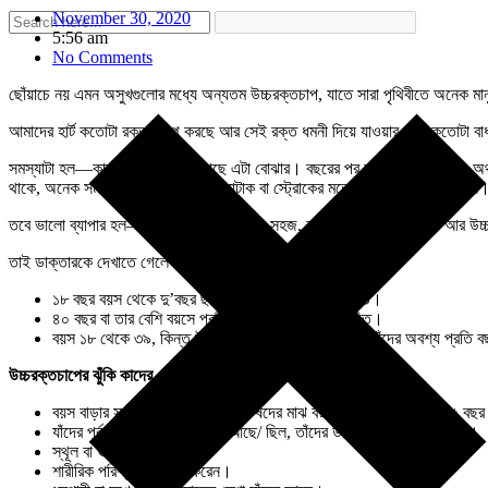
November 30, 2020
5:56 am
No Comments
ছোঁয়াচে নয় এমন অসুখগুলোর মধ্যে অন্যতম উচ্চরক্তচাপ, যাতে সারা পৃথিবীতে অনেক মান
আমাদের হার্ট কতোটা রক্ত পাম্প করছে আর সেই রক্ত ধমনী দিয়ে যাওয়ার সময় কতোটা বাধার
সমস্যাটা হল—কারুর উচ্চরক্তচাপ আছে এটা বোঝার। বছরের পর বছর রক্তচাপ বেশি, অথচ 
থাকে, অনেক সময় রোগ ধরা পড়ে হার্ট অ্যাটাক বা স্ট্রোকের মতো কোনও বড় বিপদ ঘটলে
তবে ভালো ব্যাপার হল—উচ্চরক্তচাপ নির্ণয় করা সহজ, রক্তচাপ মাপলেই হলো। আর উচ্চর
তাই ডাক্তারকে দেখাতে গেলে রক্তচাপ দেখিয়ে নেওয়া ভালো।
১৮ বছর বয়স থেকে দু’বছর ছাড়া রক্তচাপ মেপে দেখা উচিত।
৪০ বছর বা তার বেশি বয়সে প্রতি বছরে রক্তচাপ মাপা উচিত।
বয়স ১৮ থেকে ৩৯, কিন্তু উচ্চরক্তচাপ হওয়ার ঝুঁকি যাঁদের তাঁদের অবশ্য প্রতি
উচ্চরক্তচাপের ঝুঁকি কাদের বেশি?
বয়স বাড়ার সঙ্গে সঙ্গে ঝুঁকি বাড়ে। পুরুষদের মাঝ বয়সের শুরুতে, মোটামুটি ৪৫ 
যাঁদের পূর্ব পুরুষদের উচ্চরক্তচাপ আছে/ ছিল, তাঁদের উচ্চরক্তচাপের ঝুঁকি বেশি।
স্থূল বা ওজন বেশি।
শারীরিক পরিশ্রম যাঁরা কম করেন।