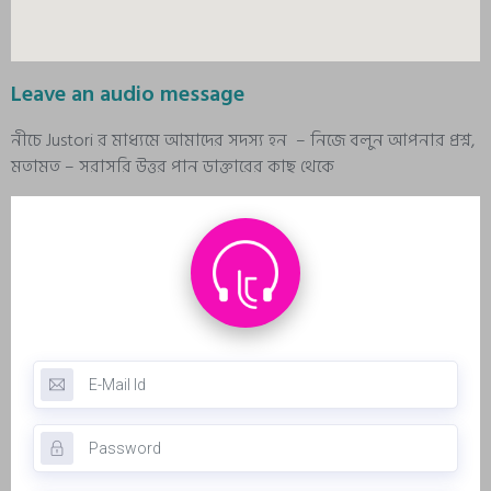
Leave an audio message
নীচে Justori র মাধ্যমে আমাদের সদস্য হন – নিজে বলুন আপনার প্রশ্ন,
মতামত – সরাসরি উত্তর পান ডাক্তারের কাছ থেকে