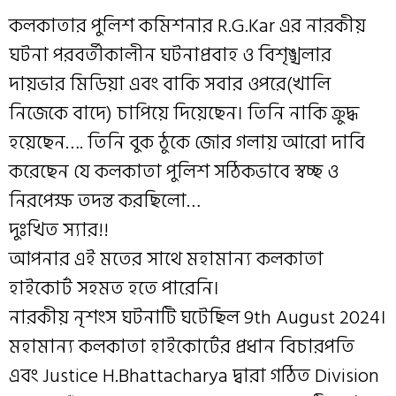
কলকাতার পুলিশ কমিশনার R.G.Kar এর নারকীয়
ঘটনা পরবর্তীকালীন ঘটনাপ্রবাহ ও বিশৃঙ্খলার
দায়ভার মিডিয়া এবং বাকি সবার ওপরে(খালি
নিজেকে বাদে) চাপিয়ে দিয়েছেন। তিনি নাকি ক্রুদ্ধ
হয়েছেন…. তিনি বুক ঠুকে জোর গলায় আরো দাবি
করেছেন যে কলকাতা পুলিশ সঠিকভাবে স্বচ্ছ ও
নিরপেক্ষ তদন্ত করছিলো…
দুঃখিত স্যার!!
আপনার এই মতের সাথে মহামান্য কলকাতা
হাইকোর্ট সহমত হতে পারেনি।
নারকীয় নৃশংস ঘটনাটি ঘটেছিল 9th August 2024।
মহামান্য কলকাতা হাইকোর্টের প্রধান বিচারপতি
এবং Justice H.Bhattacharya দ্বারা গঠিত Division