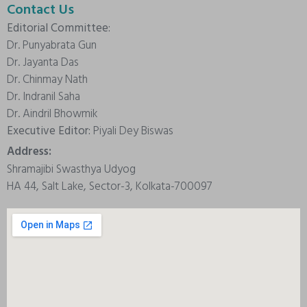
Contact Us
Editorial Committee:
Dr. Punyabrata Gun
Dr. Jayanta Das
Dr. Chinmay Nath
Dr. Indranil Saha
Dr. Aindril Bhowmik
Executive Editor:
Piyali Dey Biswas
Address:
Shramajibi Swasthya Udyog
HA 44, Salt Lake, Sector-3, Kolkata-700097