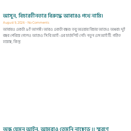
আসুন, বিচারহীনতার বিরুদ্ধে আবারও পথে নামি।
August 9, 2026
No Comments
আবারও একটা ৯ই আগস্ট। আরও একটা বছর। তবু অভয়ার বিচার আজও অধরা। দুই
বছর পেরিয়ে গেলেও আজও সি.বি.আই.-এর চার্জশিট নেই। নতুন এস.আই.টি. গঠিত
হয়েছে, কিন্তু
অন্ধ যেমন আইন, আমরাও তেমনি নাছোড় ।। স্মরণে