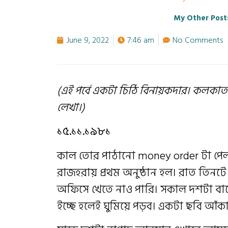
My Other Post
June 9, 2022
7:46 am
No Comments
(এই পর্বে একটা চিঠি বিনায়কদার। কলকা
লেখা।)
১৫.১১.১৯৮১
কাল তোর পাঠানো money order টা পেল
রাজহরায় প্রথম অনুষ্ঠান হল। রাত তিনট
অফিসে খেতে নাও পারি। সকাল দশটা বাজে
ইচ্ছে হলেই ঘুমিয়ে পড়ব। একটা ছবি আঁক