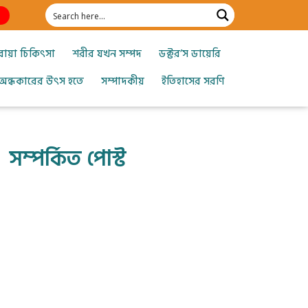
োয়া চিকিৎসা
শরীর যখন সম্পদ
ডক্টর’স ডায়েরি
অন্ধকারের উৎস হতে
সম্পাদকীয়
ইতিহাসের সরণি
সম্পর্কিত পোস্ট