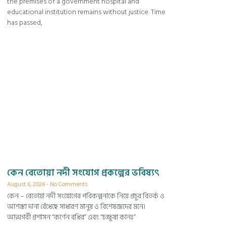
the premises of a government hospital and
educational institution remains without justice. Time
has passed,
কেন বেতোয়া নদী সংযোগ প্রকল্পের ভবিষ্যৎ
August 6, 2026
No Comments
কেন – বেতোয়া নদী সংযোগের পরিকল্পনাকে নিয়ে প্রচুর বিতর্ক ও
আশঙ্কা দানা বেঁধেছে সাধারণ মানুষ ও বিশেষজ্ঞদের মনে।
আত্মগর্বী প্রশাসন “কর্ণেন বধির” এবং “চক্ষুষা কানঃ”