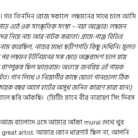
ছি। গত তিনদিন রোজ সকালে লছমনের সাথে চলে আসি
 গড়ে ওঠে এক সাংস্কৃতিক সংস্থা – নয়া অঞ্জোর। লছমন
দের নিয়ে নাচ আর নাটক করতো। গ্রামে-গঞ্জে বিভিন্ন
ম করেছিল, নাচের মধ্যে ছত্তীশগড়ি কিছু দেখিনি। মুলত
র লছমন ইউনিয়নের সঙ্গ ছেড়ে অন্ধ্রপ্রদেশ চলে যায়
 প্রাণপুরুষ ছিল ফাগুরাম। অত্যন্ত জনপ্রিয় এই গায়ক
াইত। গান লিখে ও নিয়োগীর কাছে যেতো গানগুলো ঠিক
কয়েক বছর আগে হার্টের অসুখ জনিত কারণে মারা যান।)
ালে ছবি আঁকছি। (মিটিং মানে বীর নারায়ণ সিং দিবস
গী আজ বালোদে এসে আমার আঁকা mural দেখে খুব
a great artist. আমার কোন ধারণাই ছিল না, আপনি