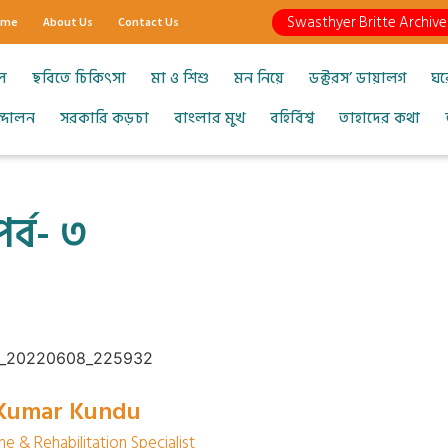
Swasthyer Britte Archive
ome
About Us
Contact Us
ল
ছবিতে চিকিৎসা
মা ও শিশু
মন নিয়ে
ডক্টরস’ ডায়ালগ
ঘর
আন্দোলন
সরকারি কড়চা
বাংলার মুখ
বহির্বিশ্ব
তাহাদের কথা
র্ব- ৩
 Kumar Kundu
ne & Rehabilitation Specialist