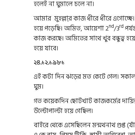
হলেই না ঘুমালে চলে না।
আমার মুহল্লা্র কাজ ধীরে ধীরে এগোচ্ছে
nd
rd
হয়ে পড়েছি। অমিত, আয়েশা 2
/3
পর্য
কাজ করছে। অমিতের সাথে খুব বন্ধুত্ব হ
হয়ে যাবে।
২৪.১২.১৯৮১
এই কটা দিন ঝড়ের মত কেটে গেল। সকাল
ঘুম।
গত কয়েকদিন ছোটখাট কাজকর্মের দায়িত্
উল্টোপাল্টা হয়ে গেছিল।
বাইরে থেকে এসেছিলেন মন্মথনাথ গুপ্ত 