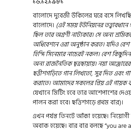
১৬.১২.১৯৮১
বালোদে দুবেজী উকিলের ঘরে বসে লিখ
বালোদে।
(এই সময় ইউনিয়নের তত্ত্বাবধানে
ছিল তার অগ্রণী নাট্যকার। সে অন্য শ্রমিক
অধিবেশনে ওরা অনুষ্ঠান করত। যদিও বেশ না
হিন্দি সিনেমার নাচেরই নকল। বেশ কিছুদিন প
অন্য রাজনৈতিক ছ্ত্রছায়ায়। নয়া অঞ্জোরের
ছত্তীশগড়িতে গান লিখতো, সুর দিত এবং গ
করাতে। আমাদের সকলের প্রিয় এই গায়ক 
যেখানে মিটিং হবে তার আশেপাশের দেওয়
পালন করা হবে। ছত্তিশগড়ে প্রথম বার)।
এখন পর্যন্ত তিনটে আঁকা হয়েছে। নিয়ো
অবাক হয়েছে। বার বার বলছে “you are 