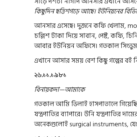
সাড়ে দশটা নাগাদ আনসার এখানে আসবে
কিছুদিন ছত্তিশগড়ে আছে। ইউনিয়নের বিভিন
আনসার এসেছে। দুজনে কফি খেলাম, mon
চল্লিশ টাকা দিয়ে সাবান, পেষ্ট, কফি, 
আবার ইউনিয়ন অফিসে। গতকাল সিংভুম 
এখানে আসার সময় বেশ কিছু গল্পের বই 
২৬.১১.১৯৮১
বিনায়কদা—আমাকে
গতকাল আমি ভিলাই হাসপাতালে গিয়েছিল
যন্ত্রপাতির ব্যাপারে। উনি যন্ত্রপাতির দ
অনেকগুলোই surgical instruments, যে