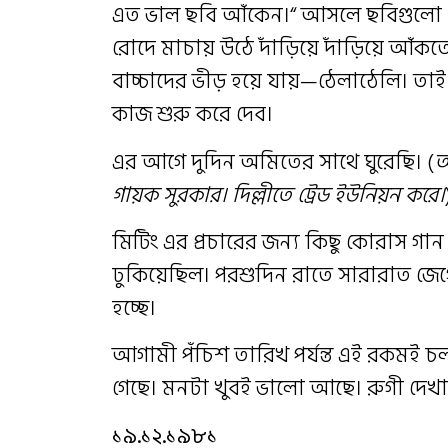
এত ভাল ছবি আঁকেন।“ আসলে ছবিগুলো ম
রোদে মাচায় উঠে দাঁড়িয়ে দাঁড়িয়ে আঁকত
বাচ্চাদের ভীড় হয়ে যায়—ঠেলাঠেলি। তা
কাজ শুরু করে দেব।
এর আগে দুদিন অমিতের সাথে ঘুরেছি। (
অ
গায়ক সুরকার। দিল্লীতে ট্রেড ইউনিয়ন করে।
মিটিং এর প্রচারের জন্য কিছু কোরাস 
ঢুকিয়েছিল। পরশুদিন রাতে সারারাত জেগে
হচ্ছে।
আগামী পঁচিশ তারিখ পর্যন্ত এই রকমই চলব
গেছে। মনটা খুবই ভালো আছে। রুগী দেখ
১৯.১২.১৯৮১