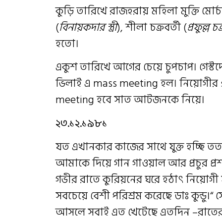
কুড়ি তারিখে রাজহরায় মহিলা মুক্তি মোর
(
বিনায়কদার স্ত্রী
), শীলা চক্রবর্তী (
প্রফুল্ল চক্
হতো।
একুশ তারিখে আগের চেয়ে চুপচাপ। গেস্ট
ভিলাই এ mass meeting হল। নিয়োগীর
meeting হবে সাত আটজনকে নিয়ে।
২৩.১২.১৯৮১
যত এখানকার কাজের সাথে যুক্ত হচ্ছি
আমাকে দিয়ে গান গাওয়াল আর প্রচুর প্রশং
গভীর রাতে কুরিয়নের ঘরে হঠাৎ নিয়োগী
সবচেয়ে বেশী পরিশ্রম করেছে ডাঃ কুন্ডু।
আসলে সবাই এত খেটেছে এতদিন –রাতের