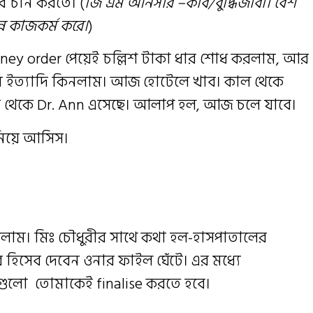
 চান করতে। (
জি এম আনসার –কবি/বুদ্ধিজীবী। বেশ
্ন কাজকর্ম করে।
)
ey order পেয়েই চল্লিশ টাকা ধার শোধ করলাম, আর
চিনি ইত্যাদি কিনলাম। আজ হোটেলে খাব। কাল থেকে
থেকে Dr. Ann এসেছে। আলাপ হল, আজ চলে যাবে।
নিয়ে আসিস।
াম। মিঃ চৌধুরীর সাথে কথা হল-হাসপাতালের
ামের হিসেব দেবেন ওনার ফাইল ঘেঁটে। এর মধ্যে
গুলো তোমাকেই finalise করতে হবে।