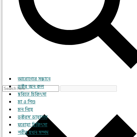
আরোগ্যের সন্ধানে
ডক্টর অন কল
ছবিতে চিকিৎসা
মা ও শিশু
মন নিয়ে
ডক্টরস’ ডায়ালগ
ঘরোয়া চিকিৎসা
শরীর যখন সম্পদ