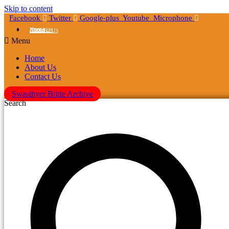
Skip to content
Facebook
Twitter
Google-plus
Youtube
Microphone
Home
About Us
Contact Us
Menu
Home
About Us
Contact Us
Swasthyer Britte Archive
Search