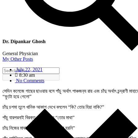
Dr. Dipankar Ghosh
General Physician
My Other Posts
July 22, 2021
8:30 am
No Comments
সেদিন কলেজে গাছের ছাওয়ায় বসে পাঁচু অর্থাৎ পাঞ্চজন‍্য রায়‌ এবং চাঁদু অর্থাৎ চন্দ্রাণী 
“ফুটো হয়ে গেলো”
চাঁদু চশমা তুলে খানিক‌ আকাশ দেখে বললেন “কি? তোর হিয়া নাকি?”
পাঁচু যারপরনাই বিরক্ত হয়ে বললেন “তোর মাথা”
চাঁদু নিজের মাথায় হাত বুলিয়ে বললেন “না হয়নি”