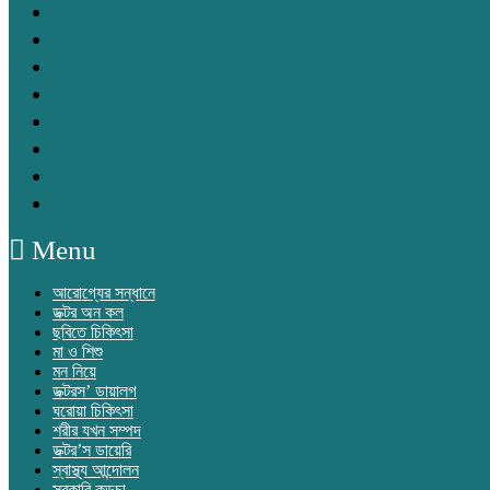
স্বাস্থ্য আন্দোলন
সরকারি কড়চা
বাংলার মুখ
বহির্বিশ্ব
তাহাদের কথা
অন্ধকারের উৎস হতে
সম্পাদকীয়
ইতিহাসের সরণি
Menu
আরোগ্যের সন্ধানে
ডক্টর অন কল
ছবিতে চিকিৎসা
মা ও শিশু
মন নিয়ে
ডক্টরস’ ডায়ালগ
ঘরোয়া চিকিৎসা
শরীর যখন সম্পদ
ডক্টর’স ডায়েরি
স্বাস্থ্য আন্দোলন
সরকারি কড়চা