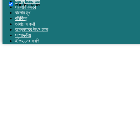
স্বাস্থ্য আন্দোলন
Hidden label
সরকারি কড়চা
বাংলার মুখ
বহির্বিশ্ব
তাহাদের কথা
অন্ধকারের উৎস হতে
সম্পাদকীয়
ইতিহাসের সরণি