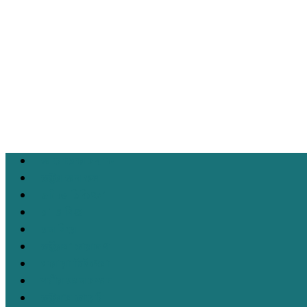
আরোগ্যের সন্ধানে
ডক্টর অন কল
ছবিতে চিকিৎসা
মা ও শিশু
মন নিয়ে
ডক্টরস’ ডায়ালগ
ঘরোয়া চিকিৎসা
শরীর যখন সম্পদ
ডক্টর’স ডায়েরি