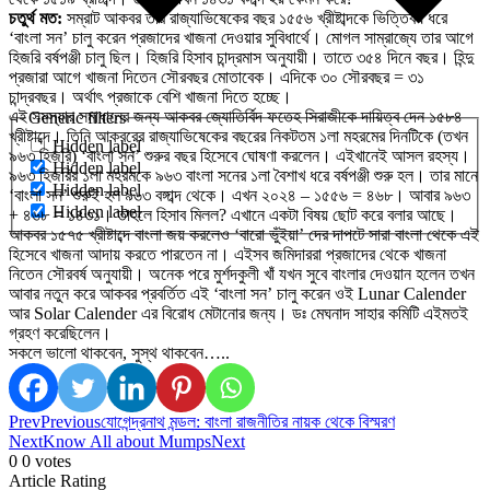
চতুর্থ মত:
সম্রাট আকবর তাঁর রাজ্যাভিষেকের বছর ১৫৫৬ খ্রীষ্টাব্দকে ভিত্তিবর্ষ ধরে
‘বাংলা সন’ চালু করেন প্রজাদের খাজনা দেওয়ার সুবিধার্থে। মোগল সাম্রাজ্যে তার আগে
হিজরি বর্ষপঞ্জী চালু ছিল। হিজরি হিসাব চান্দ্রমাস অনুযায়ী। তাতে ৩৫৪ দিনে বছর। হিন্দু
প্রজারা আগে খাজনা দিতেন সৌরবছর মোতাবেক। এদিকে ৩০ সৌরবছর = ৩১
চান্দ্রবছর। অর্থাৎ প্রজাকে বেশি খাজনা দিতে হচ্ছে।
এই সমস্যার সমাধানের জন্য আকবর জ্যোতির্বিদ ফতেহ সিরাজীকে দায়িত্ব দেন ১৫৮৪
Generic filters
খ্রীষ্টাব্দে। তিনি আকবরের রাজ্যাভিষেকের বছরের নিকটতম ১লা মহরমের দিনটিকে (তখন
Hidden label
৯৬৩ হিজরি) ‘বাংলা সন’ শুরুর বছর হিসেবে ঘোষণা করলেন। এইখানেই আসল রহস্য।
Hidden label
৯৬৩ হিজরির ১লা মহরমকে ৯৬৩ বাংলা সনের ১লা বৈশাখ ধরে বর্ষপঞ্জী শুরু হল। তার মানে
Hidden label
‘বাংলা সন’ শুরুই হল ৯৬৩ বঙ্গাব্দ থেকে। এখন ২০২৪ – ১৫৫৬ = ৪৬৮। আবার ৯৬৩
Hidden label
+ ৪৬৮ = ১৪৩১। তাহলে হিসাব মিলল? এখানে একটা বিষয় ছোট করে বলার আছে।
আকবর ১৫৭৫ খ্রীষ্টাব্দে বাংলা জয় করলেও ‘বারো ভুঁইয়া’ দের দাপটে সারা বাংলা থেকে এই
হিসেবে খাজনা আদায় করতে পারতেন না। এইসব জমিদাররা প্রজাদের থেকে খাজনা
নিতেন সৌরবর্ষ অনুযায়ী। অনেক পরে মুর্শদকুলী খাঁ যখন সুবে বাংলার দেওয়ান হলেন তখন
আবার নতুন করে আকবর প্রবর্তিত এই ‘বাংলা সন’ চালু করেন ওই Lunar Calender
আর Solar Calender এর বিরোধ মেটানোর জন্য। ডঃ মেঘনাদ সাহার কমিটি এইমতই
গ্রহণ করেছিলেন।
সকলে ভালো থাকবেন, সুস্থ থাকবেন…..
Prev
Previous
যোগেন্দ্রনাথ মন্ডল: বাংলা রাজনীতির নায়ক থেকে বিস্মরণ
Next
Know All about Mumps
Next
0
0
votes
Article Rating