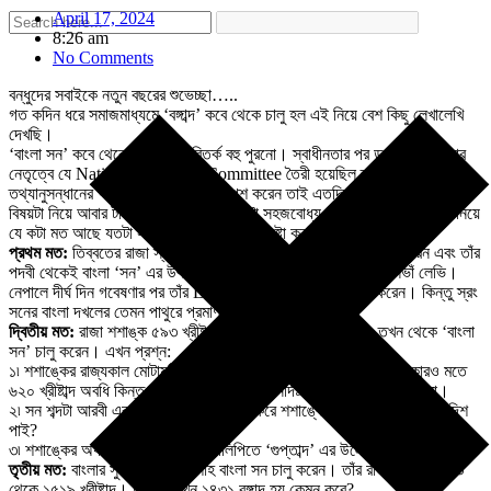
April 17, 2024
8:26 am
No Comments
বন্ধুদের সবাইকে নতুন বছরের শুভেচ্ছা…..
গত কদিন ধরে সমাজমাধ্যমে ‘বঙ্গাব্দ’ কবে থেকে চালু হল এই নিয়ে বেশ কিছু লেখালেখি
দেখছি।
‘বাংলা সন’ কবে থেকে চালু হল এ বিতর্ক বহু পুরনো। স্বাধীনতার পর ডঃ মেঘনাদ সাহার
নেতৃত্বে যে National Calender Committee তৈরী হয়েছিল তাঁরা বিস্তর
তথ্যানুসন্ধানের পর যে যুক্তিপূর্ণ রিপোর্ট পেশ করেন তাই এতদিন গ্রাহ্য ছিল। ইদানীং
বিষয়টা নিয়ে আবার টানাপোড়েন হচ্ছে। কারণটা সহজবোধ্য। যাই হোক ‘বাংলা সন’ নিয়ে
যে কটা মত আছে যতটা সম্ভব সহজ করে বলার চেষ্টা করছি।
প্রথম মত:
তিব্বতের রাজা স্রং সন একসময় বাংলাদেশের উত্তরাংশ দখল করেন এবং তাঁর
পদবী থেকেই বাংলা ‘সন’ এর উৎপত্তি। এই মতের প্রবক্তা বিখ্যাত সিলভাঁ লেভি।
নেপালে দীর্ঘ দিন গবেষণার পর তাঁর Le Nepal গ্রন্থে এমন অনুমান করেন। কিন্তু স্রং
সনের বাংলা দখলের তেমন পাথুরে প্রমাণ বিশেষ নেই।
দ্বিতীয় মত:
রাজা শশাঙ্ক ৫৯৩ খ্রীষ্টাব্দে সিংহাসনে অধিষ্ঠিত হন এবং তখন থেকে ‘বাংলা
সন’ চালু করেন। এখন প্রশ্ন:
১৷ শশাঙ্কের রাজ্যকাল মোটামুটি ৫৯০-৯২ থেকে ৬১২-১৪ খ্রীষ্টাব্দ বা কারও কারও মতে
৬২০ খ্রীষ্টাব্দ অবধি কিন্তু রাজ্যাভিষেকের কোনও নির্দিষ্ট সময়ের কথা জানা যায় না।
২৷ সন শব্দটা আরবী এবং সাল শব্দটা ফার্সী। কী করে শশাঙ্কের সময় এই ‘সন’ এর হদিশ
পাই?
৩৷ শশাঙ্কের অধীনস্থ মাধবাচার্যের শিলালিপিতে ‘গুপ্তাব্দ’ এর উল্লেখ রয়েছে। কেন?
তৃতীয় মত:
বাংলার সুলতান হোসেন শাহ বাংলা সন চালু করেন। তাঁর রাজত্বকাল ১৪৯৩
থেকে ১৫১৯ খ্রীষ্টাব্দ। তাহলে এখন ১৪৩১ বঙ্গাব্দ হয় কেমন করে?