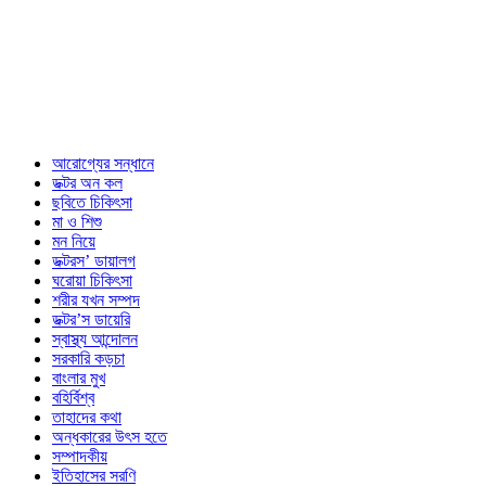
আরোগ্যের সন্ধানে
ডক্টর অন কল
ছবিতে চিকিৎসা
মা ও শিশু
মন নিয়ে
ডক্টরস’ ডায়ালগ
ঘরোয়া চিকিৎসা
শরীর যখন সম্পদ
ডক্টর’স ডায়েরি
স্বাস্থ্য আন্দোলন
সরকারি কড়চা
বাংলার মুখ
বহির্বিশ্ব
তাহাদের কথা
অন্ধকারের উৎস হতে
সম্পাদকীয়
ইতিহাসের সরণি