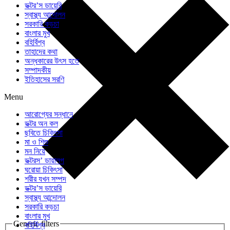
ডক্টর’স ডায়েরি
স্বাস্থ্য আন্দোলন
সরকারি কড়চা
বাংলার মুখ
বহির্বিশ্ব
তাহাদের কথা
অন্ধকারের উৎস হতে
সম্পাদকীয়
ইতিহাসের সরণি
Menu
আরোগ্যের সন্ধানে
ডক্টর অন কল
ছবিতে চিকিৎসা
মা ও শিশু
মন নিয়ে
ডক্টরস’ ডায়ালগ
ঘরোয়া চিকিৎসা
শরীর যখন সম্পদ
ডক্টর’স ডায়েরি
স্বাস্থ্য আন্দোলন
সরকারি কড়চা
বাংলার মুখ
Generic filters
বহির্বিশ্ব