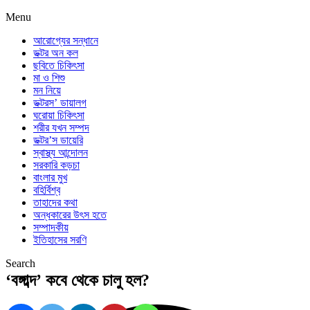
Menu
আরোগ্যের সন্ধানে
ডক্টর অন কল
ছবিতে চিকিৎসা
মা ও শিশু
মন নিয়ে
ডক্টরস’ ডায়ালগ
ঘরোয়া চিকিৎসা
শরীর যখন সম্পদ
ডক্টর’স ডায়েরি
স্বাস্থ্য আন্দোলন
সরকারি কড়চা
বাংলার মুখ
বহির্বিশ্ব
তাহাদের কথা
অন্ধকারের উৎস হতে
সম্পাদকীয়
ইতিহাসের সরণি
Search
‘বঙ্গাব্দ’ কবে থেকে চালু হল?