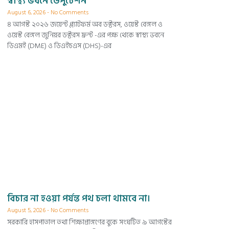
স্বাস্থ্য ভবনে ডেপুটেশন
August 6, 2026
No Comments
৪ আগস্ট ২০২৬ জয়েন্ট প্ল্যাটফর্ম অব ডক্টরস, ওয়েস্ট বেঙ্গল ও
ওয়েস্ট বেঙ্গল জুনিয়র ডক্টরস ফ্রন্ট -এর পক্ষ থেকে স্বাস্থ্য ভবনে
ডিএমই (DME) ও ডিএইচএস (DHS)-এর
বিচার না হওয়া পর্যন্ত পথ চলা থামবে না।
August 5, 2026
No Comments
সরকারি হাসপাতাল তথা শিক্ষাপ্রাঙ্গণের বুকে সংঘটিত ৯ আগস্টের