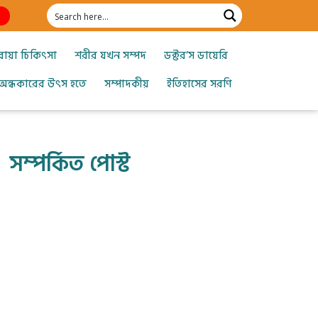
োয়া চিকিৎসা
শরীর যখন সম্পদ
ডক্টর’স ডায়েরি
অন্ধকারের উৎস হতে
সম্পাদকীয়
ইতিহাসের সরণি
সম্পর্কিত পোস্ট