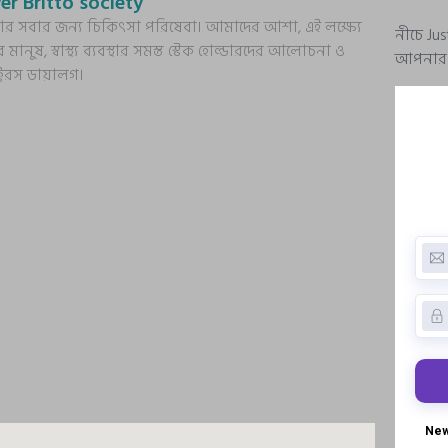
er Britto society
্য আর সবার জন্য চিকিৎসা পরিষেবা। আমাদের আশা, এই লক্ষ্যে
নীচে Ju
র মানুষ, স্বাস্থ্য ব্যবস্থার সমস্ত স্টেক হোল্ডারদের আলোচনা ও
আপনার প্
ক্টরস ডায়ালগ।