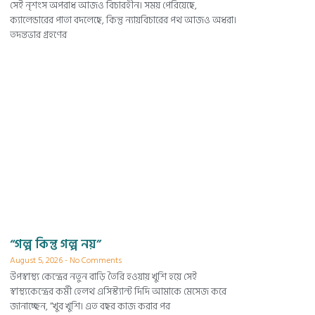
সেই নৃশংস অপরাধ আজও বিচারহীন। সময় পেরিয়েছে,
ক্যালেন্ডারের পাতা বদলেছে, কিন্তু ন্যায়বিচারের পথ আজও অধরা।
তদন্তভার গ্রহণের
“গল্প কিন্তু গল্প নয়”
August 5, 2026
No Comments
উপস্বাস্থ্য কেন্দ্রের নতুন বাড়ি তৈরি হওয়ায় খুশি হয়ে সেই
স্বাস্থ্যকেন্দ্রের কর্মী হেলথ এসিস্ট্যান্ট দিদি আমাকে মেসেজ করে
জানাচ্ছেন, “খুব খুশি। এত বছর কাজ করার পর