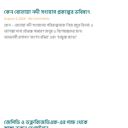
কেন বেতোয়া নদী সংযোগ প্রকল্পের ভবিষ্যৎ
August 6, 2026
No Comments
কেন – বেতোয়া নদী সংযোগের পরিকল্পনাকে নিয়ে প্রচুর বিতর্ক ও
আশঙ্কা দানা বেঁধেছে সাধারণ মানুষ ও বিশেষজ্ঞদের মনে।
আত্মগর্বী প্রশাসন “কর্ণেন বধির” এবং “চক্ষুষা কানঃ”
জেপিডি ও ডব্লুবিজেডিএফ-এর পক্ষ থেকে