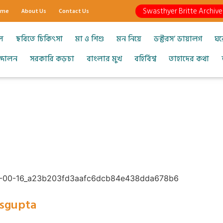
Swasthyer Britte Archive
ome
About Us
Contact Us
ল
ছবিতে চিকিৎসা
মা ও শিশু
মন নিয়ে
ডক্টরস’ ডায়ালগ
ঘর
আন্দোলন
সরকারি কড়চা
বাংলার মুখ
বহির্বিশ্ব
তাহাদের কথা
asgupta