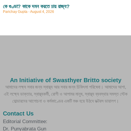
কে গুণ্ডা? কাকে দমন করতে চায় রাজ্য?
Parichay Gupta
August 4, 2026
An Initiative of Swasthyer Britto society
আমাদের লক্ষ্য সবার জন্য স্বাস্থ্য আর সবার জন্য চিকিৎসা পরিষেবা। আমাদের আশা,
এই লক্ষ্যে ডাক্তার, স্বাস্থ্যকর্মী, রোগী ও আপামর মানুষ, স্বাস্থ্য ব্যবস্থার সমস্ত স্টেক
হোল্ডারদের আলোচনা ও কর্মকাণ্ডের একটি মঞ্চ হয়ে উঠবে ডক্টরস ডায়ালগ।
Contact Us
Editorial Committee:
Dr. Punyabrata Gun