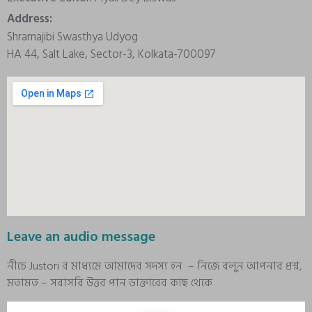
Address:
Shramajibi Swasthya Udyog
HA 44, Salt Lake, Sector-3, Kolkata-700097
Leave an audio message
নীচে Justori র মাধ্যমে আমাদের সদস্য হন – নিজে বলুন আপনার প্রশ্ন,
মতামত – সরাসরি উত্তর পান ডাক্তারের কাছ থেকে