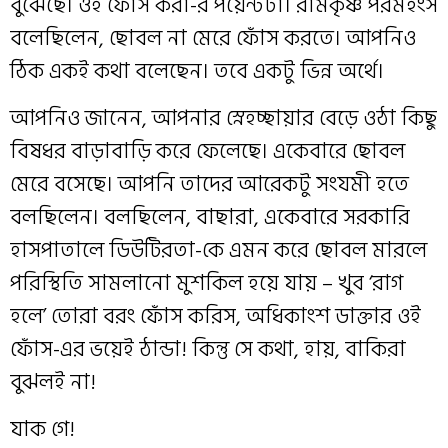
বুঝেছে। ওই ফোঁস করা-র পয়েন্টটা। রামকৃষ্ণ পরমহংস
বলেছিলেন, ছোবল না মেরে ফোঁস করতে। আপনিও
ঠিক একই কথা বলেছেন। তবে একটু ভিন্ন অর্থে।
আপনিও জানেন, আপনার স্নেহচ্ছায়ার বেড়ে ওঠা কিছু
বিষধর বাড়াবাড়ি করে ফেলেছে। একেবারে ছোবল
মেরে বসেছে। আপনি তাদের আরেকটু সংযমী হতে
বলছিলেন। বলছিলেন, বাছারা, একেবারে সরকারি
হাসপাতালে ডিউটিরতা-কে এমন করে ছোবল মারলে
পরিস্থিতি সামলানো মুশকিল হয়ে যায় – খুব ‘রাগ
হলে’ তোরা বরং ফোঁস করিস, অধিকাংশ ডাক্তার ওই
ফোঁস-এর ভয়েই ঠান্ডা! কিন্তু সে কথা, হায়, বাকিরা
বুঝলই না!
যাক গে!