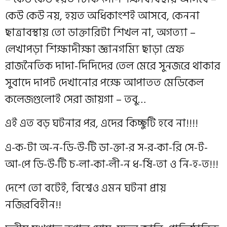
কেউ কেউ নয়, হয়ত অধিকাংশই আসবে, কেননা
ছাত্রাবস্থায় তো ডাক্তারিটা শিখল না, অগত্যা –
লেখাপড়া শিক্ষাদীক্ষা জ্ঞানগম্যি ছাড়া স্রেফ
রাজনৈতিক দাদা-দিদিদের তেল মেরে সুনজরে থাকার
সুবাদে দাপট দেখানোর পক্ষে আপাতত মেডিকেল
কলেজগুলোই সেরা জায়গা – তবু…
এই এত বড় ঘটনার পর, এদের কিচ্ছুটি হবে না!!!!
এ-ক-টা অ-ন-ডি-উ-টি ডা-ক্তা-র স-র-কা-রি সে-ট-
আ-পে ডি-উ-টি চ-লা-কা-লী-ন ধ-র্ষি-তা ও নি-হ-ত!!!
দেশে তো বটেই, বিশ্বেও এমন ঘটনা প্রায়
নজিরবিহীন!!