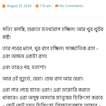
August 31, 2024
7:13 am
No Comments
সত্যি বলছি, শুরুতে মনখারাপ হচ্ছিল। আর খুব খুউব
কষ্ট।
তার পরের ধাপে, খুব রাগ হচ্ছিল। সাঙ্ঘাতিক রাগ –
এবং অক্ষম একটা রাগ।
এবং তারও পর, হতাশা।
আর এই মুহূর্তে, ঘেন্না। স্রেফ রাগ আর ঘেন্না।
এরা পার পেয়ে যাবে! এরা!! এরা ডাক্তারি করতে
থাকবে!! এরা অসুস্থ অসহায় মানুষের চিকিৎসা করবে
– কেউ কেউ হয়ত চিকিৎসা-শিক্ষাব্যবস্থায় আসবে –