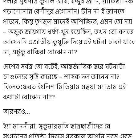
দলীয় মুখপাত্র কুণাল ঘোষ, যদ্দূর জানি, প্রাতিষ্ঠানিক
পড়াশোনায় বেশীদূর এগোননি। উনি না-ই জানতে
পারেন, কিন্তু তৃণমূল মানেই অশিক্ষিত, এমন তো নয়
– অমুক জায়গায় ধর্ষণ-খুন হয়েছিল, তখন তো বলতে
আসেননি এজাতীয় কুযুক্তি দিয়ে এই ঘটনা ঢাকা যাবে
না, এটুকু বাকিরা বোঝেন না?
দেশের সর্বত্র তো বটেই, আন্তর্জাতিক স্তরে ঘটনাটা
চাঞ্চল্যের সৃষ্টি করেছে – শাসক দল জানেন না?
বিলেতফেরত ইংলিশ মিডিয়াম মহুয়া ম্যাডাম এই
কথাটা বোঝেন না??
তারপরও…
হ্যাঁ মাননীয়া, সুকুমারমতি ছাত্রছাত্রীদের যে
সংগঠনের প্রতিষ্ঠা-দিবসে গতকাল আপনি নরম-গরম