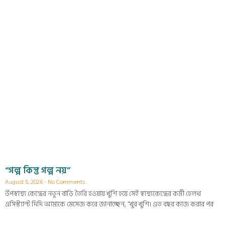
“গল্প কিন্তু গল্প নয়”
August 5, 2026
No Comments
উপস্বাস্থ্য কেন্দ্রের নতুন বাড়ি তৈরি হওয়ায় খুশি হয়ে সেই স্বাস্থ্যকেন্দ্রের কর্মী হেলথ
এসিস্ট্যান্ট দিদি আমাকে মেসেজ করে জানাচ্ছেন, “খুব খুশি। এত বছর কাজ করার পর