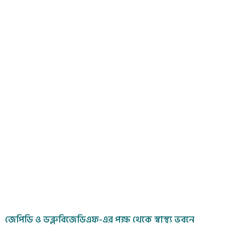
জেপিডি ও ডব্লুবিজেডিএফ-এর পক্ষ থেকে স্বাস্থ্য ভবনে