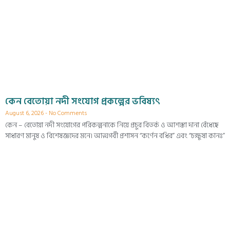
কেন বেতোয়া নদী সংযোগ প্রকল্পের ভবিষ্যৎ
August 6, 2026
No Comments
কেন – বেতোয়া নদী সংযোগের পরিকল্পনাকে নিয়ে প্রচুর বিতর্ক ও আশঙ্কা দানা বেঁধেছে
সাধারণ মানুষ ও বিশেষজ্ঞদের মনে। আত্মগর্বী প্রশাসন “কর্ণেন বধির” এবং “চক্ষুষা কানঃ”