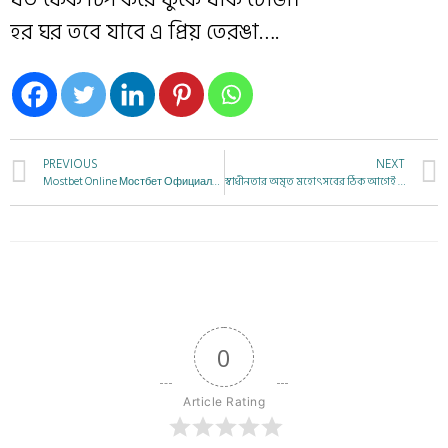
হর ঘর তবে যাবে এ প্রিয় তেরঙা….
PREVIOUS
NEXT
Mostbet Online Мостбет Официальный Сайт Букмекерской Компании И Казин
স্বাধীনতার অমৃত মহোৎসবের ঠিক আগেই এ কী অমৃতবাণী শুনি!
0
Article Rating