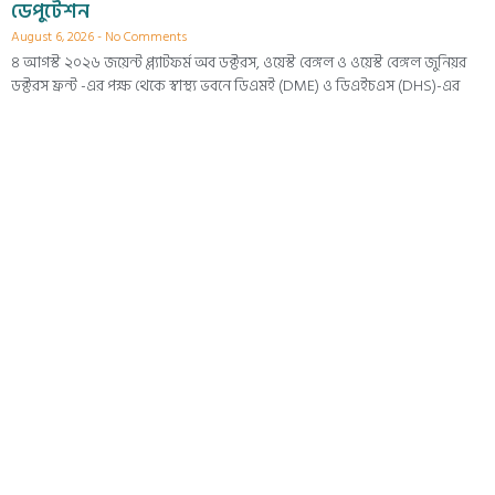
ডেপুটেশন
August 6, 2026
No Comments
৪ আগস্ট ২০২৬ জয়েন্ট প্ল্যাটফর্ম অব ডক্টরস, ওয়েস্ট বেঙ্গল ও ওয়েস্ট বেঙ্গল জুনিয়র
ডক্টরস ফ্রন্ট -এর পক্ষ থেকে স্বাস্থ্য ভবনে ডিএমই (DME) ও ডিএইচএস (DHS)-এর