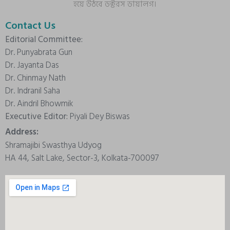
হয়ে উঠবে ডক্টরস ডায়ালগ।
Contact Us
Editorial Committee:
Dr. Punyabrata Gun
Dr. Jayanta Das
Dr. Chinmay Nath
Dr. Indranil Saha
Dr. Aindril Bhowmik
Executive Editor:
Piyali Dey Biswas
Address:
Shramajibi Swasthya Udyog
HA 44, Salt Lake, Sector-3, Kolkata-700097