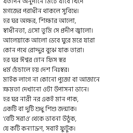
যতদিন অনুদানে মিটে যাবে খিদে
মগজের পরাধীন থাকলে সুবিধে।
হর ঘর অক্ষর, শিক্ষার আলো,
স্বাধীনতা, এসো তুমি সে প্রদীপ জ্বালো।
আলেয়াকে আলো ভেবে ঘুরে মরে যারা
কোন পথে রোদ্দুর বুঝে যাক তারা।
হর ঘর ঈশ্বর হোন ফিস স্বর
ধর্ম চেঁচালে হয় দেশ নিঃস্বর।
মাইক লাগে না কোনো পুজো বা আজানে
ক্ষমতা দেখানো ওটা উপাসনা ভানে।
হর ঘর নারী নর একই মান পাক,
একটি বা দুটি শুধু শিশু জন্মাক।
‘বেটি সরাও’ থেকে ভাবনা উঠুক,
যে কটি কন্যাভ্রূণ, সবাই ফুটুক।