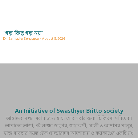
“গল্প কিন্তু গল্প নয়”
Dr. Samudra Sengupta
August 5, 2026
An Initiative of Swasthyer Britto society
আমাদের লক্ষ্য সবার জন্য স্বাস্থ্য আর সবার জন্য চিকিৎসা পরিষেবা।
আমাদের আশা, এই লক্ষ্যে ডাক্তার, স্বাস্থ্যকর্মী, রোগী ও আপামর মানুষ,
স্বাস্থ্য ব্যবস্থার সমস্ত স্টেক হোল্ডারদের আলোচনা ও কর্মকাণ্ডের একটি মঞ্চ