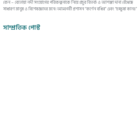
কেন – বেতোয়া নদী সংযোগের পরিকল্পনাকে নিয়ে প্রচুর বিতর্ক ও আশঙ্কা দানা বেঁধেছে
সাধারণ মানুষ ও বিশেষজ্ঞদের মনে। আত্মগর্বী প্রশাসন “কর্ণেন বধির” এবং “চক্ষুষা কানঃ”
সাম্প্রতিক পোস্ট