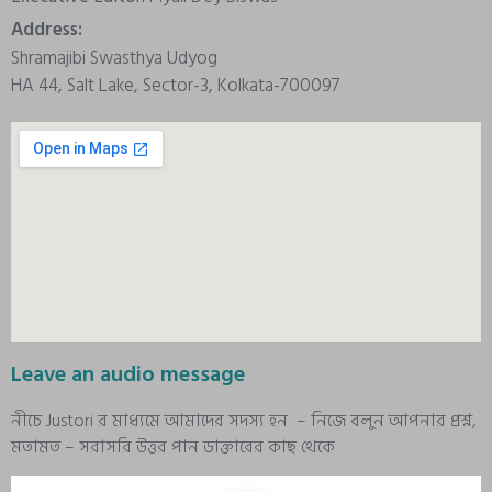
Address:
Shramajibi Swasthya Udyog
HA 44, Salt Lake, Sector-3, Kolkata-700097
Leave an audio message
নীচে Justori র মাধ্যমে আমাদের সদস্য হন – নিজে বলুন আপনার প্রশ্ন,
মতামত – সরাসরি উত্তর পান ডাক্তারের কাছ থেকে