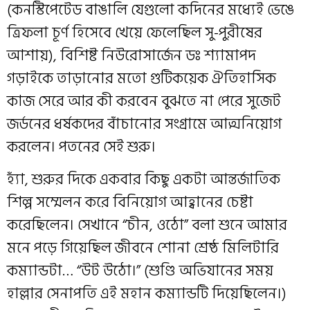
(কনস্টিপেটেড বাঙালি যেগুলো কদিনের মধ্যেই ভেঙে
ত্রিফলা চূর্ণ হিসেবে খেয়ে ফেলেছিল সু-পুরীষের
আশায়), বিশিষ্ট নিউরোসার্জেন ডঃ শ্যামাপদ
গড়াইকে তাড়ানোর মতো গুটিকয়েক ঐতিহাসিক
কাজ সেরে আর কী করবেন বুঝতে না পেরে সুজেট
জর্ডনের ধর্ষকদের বাঁচানোর সংগ্রামে আত্মনিয়োগ
করলেন। পতনের সেই শুরু।
হ্যাঁ, শুরুর দিকে একবার কিছু একটা আন্তর্জাতিক
শিল্প সম্মেলন করে বিনিয়োগ আহ্বানের চেষ্টা
করেছিলেন। সেখানে “চীন, ওঠো” বলা শুনে আমার
মনে পড়ে গিয়েছিল জীবনে শোনা শ্রেষ্ঠ মিলিটারি
কম্যান্ডটা… “উট উঠো।” (শুণ্ডি অভিযানের সময়
হাল্লার সেনাপতি এই মহান কম্যান্ডটি দিয়েছিলেন।)