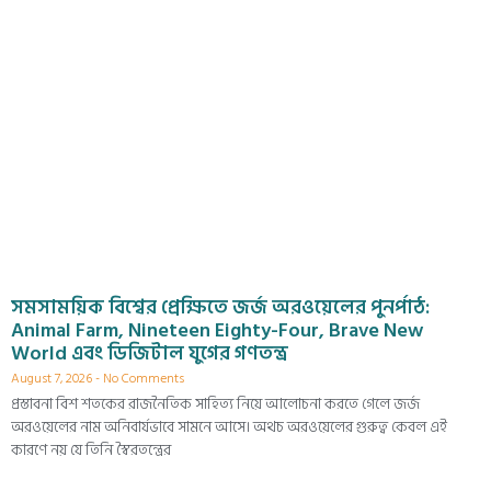
সমসাময়িক বিশ্বের প্রেক্ষিতে জর্জ অরওয়েলের পুনর্পাঠ:
Animal Farm, Nineteen Eighty-Four, Brave New
World এবং ডিজিটাল যুগের গণতন্ত্র
August 7, 2026
No Comments
প্রস্তাবনা বিশ শতকের রাজনৈতিক সাহিত্য নিয়ে আলোচনা করতে গেলে জর্জ
অরওয়েলের নাম অনিবার্যভাবে সামনে আসে। অথচ অরওয়েলের গুরুত্ব কেবল এই
কারণে নয় যে তিনি স্বৈরতন্ত্রের