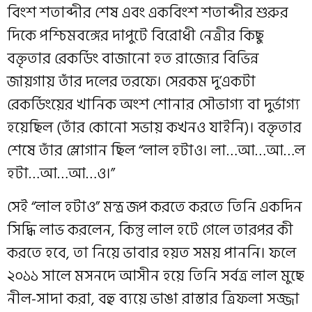
বিংশ শতাব্দীর শেষ এবং একবিংশ শতাব্দীর শুরুর
দিকে পশ্চিমবঙ্গের দাপুটে বিরোধী নেত্রীর কিছু
বক্তৃতার রেকর্ডিং বাজানো হত রাজ্যের বিভিন্ন
জায়গায় তাঁর দলের তরফে। সেরকম দু’একটা
রেকর্ডিংয়ের খানিক অংশ শোনার সৌভাগ্য বা দুর্ভাগ্য
হয়েছিল (তাঁর কোনো সভায় কখনও যাইনি)। বক্তৃতার
শেষে তাঁর স্লোগান ছিল “লাল হটাও। লা…আ…আ…ল
হটা…আ…আ…ও।”
সেই “লাল হটাও” মন্ত্র জপ করতে করতে তিনি একদিন
সিদ্ধি লাভ করলেন, কিন্তু লাল হটে গেলে তারপর কী
করতে হবে, তা নিয়ে ভাবার হয়ত সময় পাননি। ফলে
২০১১ সালে মসনদে আসীন হয়ে তিনি সর্বত্র লাল মুছে
নীল-সাদা করা, বহু ব্যয়ে ভাঙা রাস্তার ত্রিফলা সজ্জা