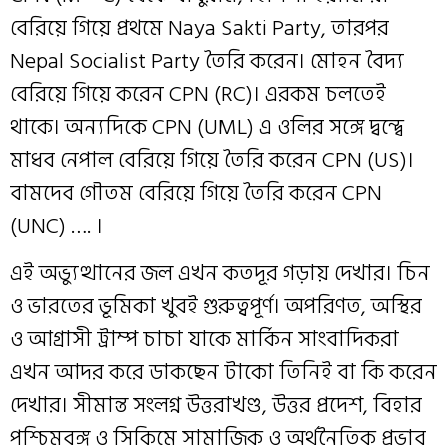
বেরিয়ে গিয়ে প্রথমে Naya Sakti Party, তারপর
Nepal Socialist Party তৈরি করেন। মোহন বৈদ্য
বেরিয়ে গিয়ে করেন CPN (RC)। এরকম চলতেই
থাকে। অন্যদিকে CPN (UML) এ ওলির সঙ্গে দ্বন্দ্বে
মাধব নেপাল বেরিয়ে গিয়ে তৈরি করেন CPN (US)।
বামদেব গৌতম বেরিয়ে গিয়ে তৈরি করেন CPN
(UNC) …. ।
এই অভ্যুত্থানের জল এখন কতদূর গড়ায় দেখার। চিন
ও ভারতের ভূমিকা খুবই গুরুত্বপূর্ণ। অপরিণত, অস্থির
ও আগ্রাসী ট্রাম্প চাচা যাকে মার্কিন সাংবাদিকরা
এখন আদর করে ডাকছেন টাকো তিনিই বা কি করেন
দেখার। সীমান্ত সংলগ্ন উত্তরাখণ্ড, উত্তর প্রদেশ, বিহার
পশ্চিমবঙ্গ ও সিকিমে সামাজিক ও অর্থনৈতিক প্রভাব