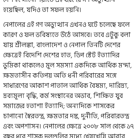
হয়েছিল, যদিও তা সফল হয়নি।
নেপালের এই গণ অভ্যুত্থান এখনও ঘটে চলেছে ফলে
কারণ ও ফল ভবিষ্যতে উঠে আসবে। তবে এটুকু বলা
যায় শ্রীলঙ্কা, বাংলাদেশ ও নেপাল তিনটি দেশের
ক্ষেত্রেই বিদেশি দেশের হাত, ডিপ স্টেট ইত্যাদির
ভূমিকা থাকলেও মূল সমস্যা একদিকে আর্থিক মন্দা,
ক্ষমতাসীন কতিপয় অতি ধনী পরিবারের সঙ্গে
সাধারণের আকাশ পাতাল আর্থিক বৈষম্য, দারিদ্র্য,
দ্রব্যমূল্য বৃদ্ধি, কর্ম সংস্থানের অভাব, শিক্ষিত যুব
সমাজের হতাশা ইত্যাদি; অন্যদিকে শাসকের
চাপানো স্বৈরতন্ত্র, ক্ষমতার দম্ভ, দুর্নীতি, পরিবারতন্ত্র
এবং অপশাসন। নেপালের ক্ষেত্রে ২০০৮ সাল থেকে ১৭
বছর ধরে শাসক দলগুলির মধ্যে খেয়খেয়ি আবার