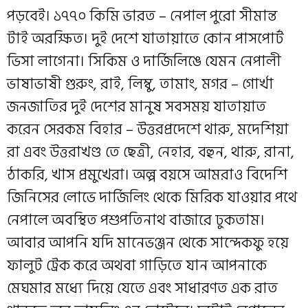
পড়বেই। ১৭৭০ কিমি ভারত – নেপাল পুরো সীমান্ত
টাই অরক্ষিত। দুই দেশে যাতায়াতে কোন পাসপোর্ট
ভিসা লাগেনা। সিকিম ও দার্জিলিঙে যেমন নেপালী
ভাষাভাষী গুরুং, রাই, লিম্বু, তামাং, মগর – গোর্খা
জনজাতির দুই দেশের মানুষ সবসময় যাতায়াত
করেন সেরকম বিহার – উত্তরপ্রদেশে থারু, মদেশিয়া
রা এবং উত্তরাখণ্ড তে ছেত্রী, নেহার, বহুন, থারু, রানা,
ঠাকরি, খাস প্রমুখেরা। অল্প বয়সে আমরাও বিদেশি
জিনিসের লোভে দার্জিলিং থেকে মিরিক যাওয়ার পথে
নেপালে অবস্থিত পশুপতিনাথ বাজারে ঢুকতাম।
আবার আপনি যদি মানেভঞ্জন থেকে সান্দেকফু হয়ে
ফালুট ট্রেক করে অথবা গাড়িতে যান আপনাকে
মেঘমার মধ্যে দিয়ে যেতে এবং সাধারণত এক রাত