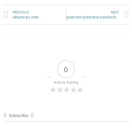
PREVIOUS
NEXT
রবীন্দ্রনাথ পুড়ে গেছেন
পুজোর আগে পুজোর সাজে ডাক্তারদের নিয়ে পুলিসের “সমন” “সমন” খেলা
0
Article Rating
Subscribe