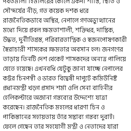
পর্বতমালা হিমালয়ের কোলে একদা শান্তি, স্থিতি ও
সৌন্দর্যের নীড়, গত কয়েক দশক ধরে
রাজনৈতিকভাবে অস্থির, নেপালে গণঅভ্যুত্থানের
মধ্যে দিয়ে প্রবল ক্ষমতাশালী, শক্তিধর, দাম্ভিক,
উদ্ধত, দুর্নীতিগ্রস্ত, পরিবারতান্ত্রিক ও স্বজনপোষণকারী
স্বৈরাচারী শাসকের ক্ষমতার অবসান হল। জনগণের
তাড়ায় তিনটি দেশ থেকেই শাসকদের অন্যত্র পালিয়ে
যেতে হয়েছে। এখনবধি যেটুকু জানা যাচ্ছে নেপালের
কট্টর চিনপন্থী ও ভারত বিদ্বেষী দাপুটে কমিউনিষ্ট
প্রধানমন্ত্রী খড়গ প্রসাদ শর্মা ওলি সেনা বাহিনীর
হেলিকপ্টারে অজানা গন্তব্যের উদ্দেশ্যে যাত্রা
করেছেন। রাজনৈতিক মহলের ধারণা চিন ও
পাকিস্তানের সহায়তায় তাঁর সম্ভাব্য গন্তব্য দুবাই।
ফেলে গেছেন তার সহযোগী মন্ত্রী ও নেতাদের যারা