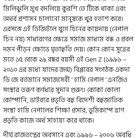
মিলিঝুলি মুখ বদলিয়ে কুরশি তে টিকে থাকা এবং
অথর্ব প্রশাসন চালানো মানুষকে খুব হতাশ করে।
এরসঙ্গে এই ডিজিটাল যুগে চিনের কায়দায় (নেপাল
চিন নয়) সাধারণের ক্ষেত্রে সমাজ মাধ্যম বন্ধ ও প্রবল
দমন পীড়ন ক্ষোভে ঘৃতাহুতি দেয়। কোন কোন সূত্রের
মতে ১৫ থেকে ২৯ বছর বয়সী এই Gen Z (১৯৯৬ –
২০১০ এর মধ্যে যাদের জন্ম) বিপ্লবের সংগঠক একদা
ডি জে বর্তমানে সমাজসেবী ‘ হামি নেপাল ‘ এনজিও
সংস্থার তরুণ কর্ণধার সুদান গুরুং। কোকা কোলা
কোম্পানি, ভাইবার প্রভৃতি বহু বিদেশী বহুজাতিক
সংস্থা হামি নেপালের শিক্ষা প্রসার, ভূমিকম্পে ত্রাণ
প্রভৃতি কাজে অর্থ সাহায্য করে থাকে।
দীর্ঘ রাজতন্ত্রের অবসানে এবং ১৯৯৬ – ২০০৬ অবধি