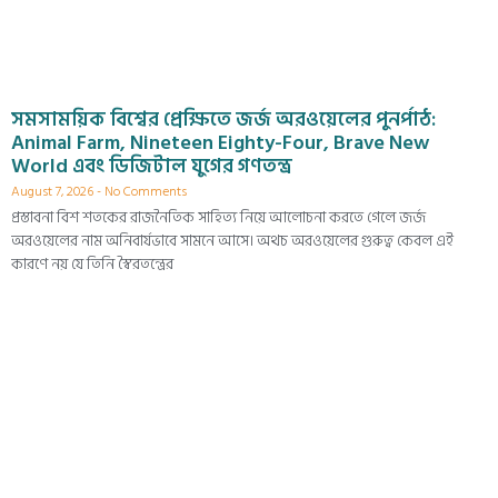
সমসাময়িক বিশ্বের প্রেক্ষিতে জর্জ অরওয়েলের পুনর্পাঠ:
Animal Farm, Nineteen Eighty-Four, Brave New
World এবং ডিজিটাল যুগের গণতন্ত্র
August 7, 2026
No Comments
প্রস্তাবনা বিশ শতকের রাজনৈতিক সাহিত্য নিয়ে আলোচনা করতে গেলে জর্জ
অরওয়েলের নাম অনিবার্যভাবে সামনে আসে। অথচ অরওয়েলের গুরুত্ব কেবল এই
কারণে নয় যে তিনি স্বৈরতন্ত্রের