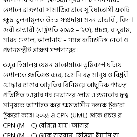
নেপালে ব্রাহ্মণরা সামাজিকভাবে সুবিধাভোগী একটি
ক্ষুদ্র তুলনামূলক উন্নত সম্প্রদায়। মদন ভান্ডারী, বিদ্যা
দেবী ভান্ডারী (রাষ্ট্রপতি ২০১৫ – ‘২৩), প্রচণ্ড, বাবুরাম,
মাধব নেপাল, ঝালানাথ – সমস্ত কমিউনিস্ট নেতা ও
প্রধানমন্ত্রীই ব্রাহ্মণ সম্প্রদায়ের।
ভঙ্গুর হিমালয় যেমন মাঝেমাঝে ভূমিকম্প ঘটিয়ে
নেপালকে ক্ষতিগ্রস্ত করে, তেমনি বহু মানুষ ও বিপ্লবী
যোদ্ধার প্রাণের আহূতির বিনিময়ে আধুনিক গণতন্ত্র
প্রতিষ্ঠিত হওয়ার পর নেতাদের লোভ ও ক্ষমতার দ্বন্দ্ব
মানুষকে আশাহত করে ক্ষমতাসীন দলকে টুকরো
টুকরো করে। ২০২১ এ CPN (UML) থেকে প্রচণ্ড র
CPN (M – C) বেরিয়ে যায়। আবার
CPN (M – C) থেকে বাবুরাম, হিসিলা ইয়ামি রা