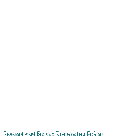
ব্রিজভূষণ শরণ সিং এবং বিনোদ তোমর নির্দোষ!