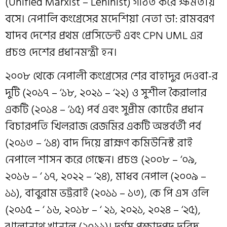
(Unified Marxist – Leninist) গঠিত করে ক্ষমতায়
বসে। নেপালি কংগ্রেসের মদেশিয়া নেতা ডা: রামবরণ
যাদব দেশের প্রথম প্রেসিডেন্ট এবং CPN UML এর
প্রচণ্ড দেশের প্রধানমন্ত্রী হন।
২০০৮ থেকে নেপালী কংগ্রেসের শের বাহাদুর দেওবা-র
দুটি (২০১৭ – ‘১৮, ২০২১ – ‘২২) ও সুশীল কৈরালার
একটি (২০১৪ – ‘১৫) পর্ব এবং সুপ্রীম কোর্টের প্রধান
বিচারপতি খিলরাজ রেজমির একটি অন্তর্বর্তী পর্ব
(২০১৩ – ‘১৪) বাদ দিয়ে ব্রাহ্মণ কমিউনিস্ট রাই
নেপালে শাসন করে গেছেন। প্রচণ্ড (২০০৮ – ‘০৯,
২০১৬ – ‘ ১৭, ২০২২ – ‘২৪), মাধব নেপাল (২০০৯ –
১১), বাবুরাম ভট্টরাই (২০১১ – ১৩), কে পি এস ওলি
(২০১৫ – ‘ ১৬, ২০১৮ – ‘ ২১, ২০২১, ২০২৪ – ‘২৫),
ঝালানাথ খানাল (২০১১)। দুর্গম পশ্চাদপদ দরিদ্র