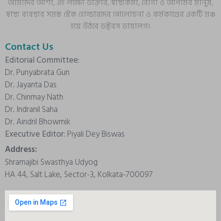
আমাদের আশা, এই লক্ষ্যে ডাক্তার, স্বাস্থ্যকর্মী, রোগী ও আপামর মানুষ,
স্বাস্থ্য ব্যবস্থার সমস্ত স্টেক হোল্ডারদের আলোচনা ও কর্মকাণ্ডের একটি মঞ্চ
হয়ে উঠবে ডক্টরস ডায়ালগ।
Contact Us
Editorial Committee:
Dr. Punyabrata Gun
Dr. Jayanta Das
Dr. Chinmay Nath
Dr. Indranil Saha
Dr. Aindril Bhowmik
Executive Editor:
Piyali Dey Biswas
Address:
Shramajibi Swasthya Udyog
HA 44, Salt Lake, Sector-3, Kolkata-700097