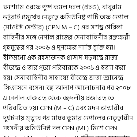
ঘনশ্যাম ওরফে পুষ্প কমল দহল (প্রচণ্ড), বাবুরাম
ভট্টরাই প্রমুখের নেতৃত্বে কমিউনিষ্ট পার্টি অফ নেপাল
(মাওইস্ট সেন্টার) (CPN M – C) এর সশস্ত্র গেরিলা
বাহিনীর সঙ্গে নেপাল রাজের সেনাবাহিনীর রক্তক্ষয়ী
গৃহযুদ্ধের পর ২০০৬ এ দুপক্ষের শান্তি চুক্তি হয়।
ইতিমধ্যে এক রহস্যজনক প্রাসাদ ষড়যন্ত্রে রাজা
বীরেন্দ্র ও তার পুরো পরিবারকে ২০০১ এ হত্যা করা
হয়। সেনাবাহিনীর সাহায্যে বীরেন্দ্র ভ্রাতা জ্ঞানেন্দ্র
সিংহাসনে বসেন। বহু আলাপ আলোচনার পর ২০০৮
এ নেপাল রাজতন্ত্র থেকে বহুদলীয় প্রজাতন্ত্র তে
পরিবর্তিত হয়। CPN (M – C) এবং মদন ভান্ডারীর
দুর্ঘটনায় মৃত্যুর পর মাধব কুমার নেপালের নেতৃত্বাধীন
সংসদীয় কমিউনিস্ট দল CPN (ML) মিশে CPN