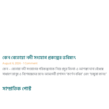
কেন বেতোয়া নদী সংযোগ প্রকল্পের ভবিষ্যৎ
August 6, 2026
1 Comment
কেন – বেতোয়া নদী সংযোগের পরিকল্পনাকে নিয়ে প্রচুর বিতর্ক ও আশঙ্কা দানা বেঁধেছে
সাধারণ মানুষ ও বিশেষজ্ঞদের মনে। আত্মগর্বী প্রশাসন “কর্ণেন বধির” এবং “চক্ষুষা কানঃ”
সাম্প্রতিক পোস্ট