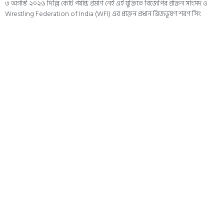
৩ অগাস্ট ২০২৬ দিল্লি কোর্ট পর্যাপ্ত প্রমাণ নেই এই যুক্তিতে বিজেপির প্রাক্তন সাংসদ ও
Wrestling Federation of India (WFI) এর প্রাক্তন প্রধান ব্রিজভূষণ শরণ সিং