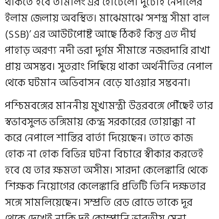
থাকতে হবে তামলিং এর হোটেলে। দুটোই নেপালের
ইলাম জেলায় অবস্থিত। মাঝেমাঝে ‘সশস্ত্র সীমা বাল
(SSB)’ এর আউটপোষ্ট আছে ঠিকই কিন্তু এত দীর্ঘ
পাহাড় অরণ্য নদী ভরা দুর্গম সীমান্তে নজরদারি রাখা
প্রায় অসম্ভব। সুতরাং পিছিয়ে থাকা অর্থনীতির নেপাল
থেকে ঘটমান অভিবাসন বেড়ে যাওয়ার সম্ভবনা।
পশ্চিমবঙ্গের মাননীয় মুখ্যমন্ত্রী উত্তরবঙ্গে পৌঁছেই তার
স্বভাবসুলভ ভঙ্গিমায় কেন্দ্র সরকারের তোয়াক্কা না
করে নেপালে শান্তির বার্তা দিয়েছেন। তাতে কাজ
হোক না হোক বিভিন্ন ঘটনা বিচারে স্বীকার করতেই
হবে যে তার ক্ষমতা অসীম। সারদা কেলেঙ্কারি থেকে
শিক্ষক নিয়োগের কেলেঙ্কারি প্রতিটি তিনি দক্ষতার
সঙ্গে সামলিয়েছেন। সম্প্রতি রেড রোডে তাকে দূর
থেকে দেখেই নাকি দুই কোম্পানি ভারতীয় সেনা