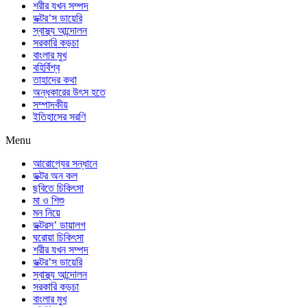
শরীর যখন সম্পদ
ডক্টর’স ডায়েরি
স্বাস্থ্য আন্দোলন
সরকারি কড়চা
বাংলার মুখ
বহির্বিশ্ব
তাহাদের কথা
অন্ধকারের উৎস হতে
সম্পাদকীয়
ইতিহাসের সরণি
Menu
আরোগ্যের সন্ধানে
ডক্টর অন কল
ছবিতে চিকিৎসা
মা ও শিশু
মন নিয়ে
ডক্টরস’ ডায়ালগ
ঘরোয়া চিকিৎসা
শরীর যখন সম্পদ
ডক্টর’স ডায়েরি
স্বাস্থ্য আন্দোলন
সরকারি কড়চা
বাংলার মুখ