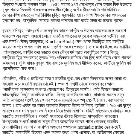
তিব্বতে সংঘর্ষের অবসান ঘটান। ১৮৪২ সালের ১৭ই সেপ্টেম্বর চোদ্দ হাজার ফিট উচ্চতায়
চুসুল গ্রামে তিব্বতী শাসকদের(তৎকালীন Qing বংশীয় চীনসম্রাটের প্রতিনিধি) ও
ডোগরা-শিখ রাজত্বের প্রতিনিধির চুক্তি স্বাক্ষরিত হয়।লাদাখ শিখ-ডোগরা শাসকদের
হস্তগত হয়।বাস্তবিক ক্ষেত্রে ডোগরা শাসকের হাত ধরেই লাদাখের ভারতে প্রবেশ।
ব‍্যবসা বাণিজ‍্য, বৌদ্ধ‍্ধর্ম ও সংস্কৃতির কারণে কাশ্মীর ও উত্তর ভারতের সঙ্গে সংযোগ
থাকলেও এর আগে লাদাখে কোনো ভারতীয় শাসকের হস্তক্ষেপ সম্ভবতঃ ঘটেনি। বরং,
এক লাদাখি বৌদ্ধ‍্ রাজকুমার( Rinchan Bhoti) দেশ থেকে বিতাড়িত হয়ে কাশ্মীরে
আসেন ও পরে ক্ষমতা দখল করেন চতুর্দশ শতকের প্রথমে। তার আবার ইচ্ছে হয় স্থানীয়
ধর্মাবলম্বনের, কাশ্মীর তথা ভারতে তখন বৌদ্ধ ধর্ম প্রায় অবলুপ্তির পথে।কিন্তু
কাশ্মীরের হিন্দু সম্প্রদায়( মূলতঃ শৈব) পরিষ্কার জানিয়ে দেয় হিন্দু ধর্মে বাইরে থেকে প্রবেশ
অসম্ভব। সুফি সাধক বুলবুল শাহ রাজাকে মুসলিম ধর্মে দীক্ষিত করেন, কাশ্মীরে মুসলিম ধর্ম
প্রাসঙ্গিকতা লাভ করে।
ভৌগলিক, ধর্মীয় ও জাতিগত কারণে ভারতীয় ভূখণ্ডের থেকে তিব্বতের সঙ্গেই লাদাখের
সংযোগ অনেক বেশি বহুদিন থেকেই। পঞ্চদশ শতাব্দী থেকে রাজত্ব করে আসা
‘নামগিয়াল’ শাসকদের বংশগত যোগাযোগও তিব্বতের সঙ্গেই। সেই হিসাবে লাদাখের
ভারতভুক্তি কিছুটা আকস্মিক বইকি ! কিন্তু আশ্চর্যজনক ভাবে, লাদাখের সমস্ত মানুষ
অতি আগ্রহের সঙ্গেই ১৯৪৭ এর পরে ভারতভুক্তিকে শুধু মেনেই নেয়না, বরং স্বাগত
জানায়। তার একটা বড় কারণ অবশ‍্যই তিব্বতে চীনের অধিকার প্রতিষ্ঠা। ‘৬২ এর যুদ্ধে
লাদাখের সাধারণ মানুষ ও স্থানীয়দের নিয়ে তৈরি মিলিশিয়া বাহিনী সর্বতোভাবে সাহায‍্য করে
ভারতীয় সেনাবাহিনীকে। পরবর্তী সংঘাতের ঘটনায় বিশেষতঃ সাম্প্রতিক গালওয়ান
উপত‍্যকার সংঘর্ষে লাদাখের মানুষ ভীষণ আন্তরিক ভাবেই পাশে থেকেছে ভারতীয়
সেনাবাহিনীর। লাদাখ ও কারগিল অঞ্চলের পশুপালক nomadic tribe দের কাছেই
ভারতীয় সেনাবাহিনী চিরকাল এমন অনেক তথ‍্য পেয়ে এসেছে, যা প্রতিরক্ষার ক্ষেত্রে