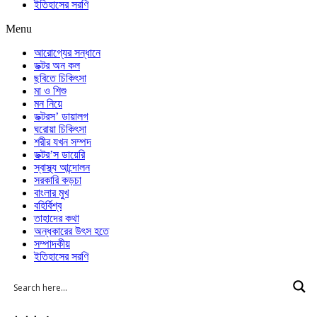
ইতিহাসের সরণি
Menu
আরোগ্যের সন্ধানে
ডক্টর অন কল
ছবিতে চিকিৎসা
মা ও শিশু
মন নিয়ে
ডক্টরস’ ডায়ালগ
ঘরোয়া চিকিৎসা
শরীর যখন সম্পদ
ডক্টর’স ডায়েরি
স্বাস্থ্য আন্দোলন
সরকারি কড়চা
বাংলার মুখ
বহির্বিশ্ব
তাহাদের কথা
অন্ধকারের উৎস হতে
সম্পাদকীয়
ইতিহাসের সরণি