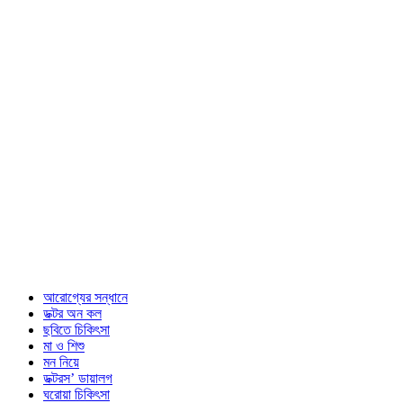
আরোগ্যের সন্ধানে
ডক্টর অন কল
ছবিতে চিকিৎসা
মা ও শিশু
মন নিয়ে
ডক্টরস’ ডায়ালগ
ঘরোয়া চিকিৎসা