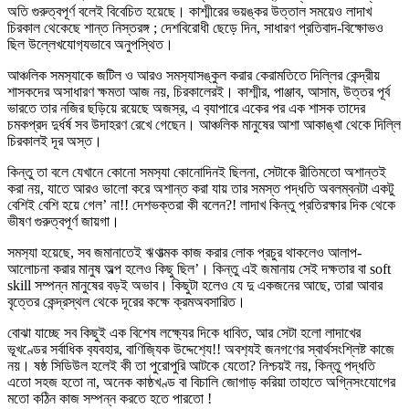
অতি গুরুত্বপূর্ণ বলেই বিবেচিত হয়েছে। কাশ্মীরের ভয়ঙ্কর উত্তাল সময়েও লাদাখ
চিরকাল থেকেছে শান্ত নিস্তরঙ্গ ; দেশবিরোধী ছেড়ে দিন, সাধারণ প্রতিবাদ-বিক্ষোভও
ছিল উল্লেখযোগ‍্যভাবে অনুপস্থিত।
আঞ্চলিক সমস‍্যাকে জটিল ও আরও সমস‍্যাসঙ্কুল করার কেরামতিতে দিল্লির কেন্দ্রীয়
শাসকদের অসাধারণ ক্ষমতা আজ নয়, চিরকালেরই। কাশ্মীর, পাঞ্জাব, আসাম, উত্তর পূর্ব
ভারতে তার নজির ছড়িয়ে রয়েছে অজস্র, এ ব‍্যাপারে একের পর এক শাসক তাদের
চমকপ্রদ দুর্ধর্ষ সব উদাহরণ রেখে গেছেন। আঞ্চলিক মানুষের আশা আকাঙ্খা থেকে দিল্লি
চিরকালই দূর অস্ত।
কিন্তু তা বলে যেখানে কোনো সমস‍্যা কোনোদিনই ছিলনা, সেটাকে রীতিমতো অশান্তই
করা নয়, যাতে আরও ভালো করে অশান্ত করা যায় তার সমস্ত পদ্ধতি অবলম্বনটা একটু
বেশিই বেশি হয়ে গেল’ না!! দেশভক্তরা কী বলেন?! লাদাখ কিন্তু প্রতিরক্ষার দিক থেকে
ভীষণ গুরুত্বপূর্ণ জায়গা।
সমস‍্যা হয়েছে, সব জমানাতেই ঋণাত্মক কাজ করার লোক প্রচুর থাকলেও আলাপ-
আলোচনা করার মানুষ অল্প হলেও কিছু ছিল’। কিন্তু এই জমানায় সেই দক্ষতার বা soft
skill সম্পন্ন মানুষের বড়ই অভাব। কিছুটা হলেও যে দু একজনের আছে, তারা আবার
বৃত্তের কেন্দ্রস্থল থেকে দূরের কক্ষে ক্রমঅবসারিত।
বোঝা যাচ্ছে সব কিছুই এক বিশেষ লক্ষ‍্যের দিকে ধাবিত, আর সেটা হলো লাদাখের
ভূখণ্ডের সর্বাধিক ব‍্যবহার, বাণিজ‍্যিক উদ্দেশ‍্যে!! অবশ‍্যই জনগণের স্বার্থসংশ্লিষ্ট কাজে
নয়। ষষ্ঠ সিডিউল হলেই কী তা পুরোপুরি আটকে যেতো? নিশ্চয়ই নয়, কিন্তু পদ্ধতি
এতো সহজ হতো না, অনেক কাষ্ঠখণ্ড বা বিচালি জোগাড় করিয়া তাহাতে অগ্নিসংযোগের
মতো কঠিন কাজ সম্পন্ন করতে হতে পারতো !