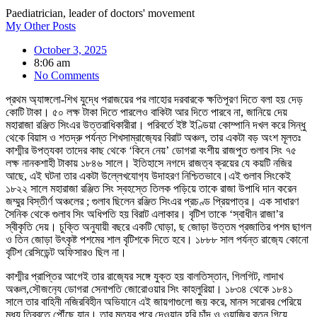
Paediatrician, leader of doctors' movement
My Other Posts
October 3, 2025
8:06 am
No Comments
প্রথম অ‍্যাঙ্গলো-শিখ যুদ্ধে পরাজয়ের পর লাহোর দরবারকে ক্ষতিপূরণ দিতে বলা হয় দেড়
কোটি টাকা। ৫০ লক্ষ টাকা দিতে পারলেও বাকিটা আর দিতে পারবে না, জানিয়ে দেয়
মহারাজা রঞ্জিত সিংএর উত্তরাধিকারীরা। পরিবর্তে ইষ্ট ইণ্ডিয়া কোম্পানি দখল করে সিন্ধু
থেকে বিয়াস ও শতদ্রু পর্যন্ত শিখসাম্রাজ‍্যের বিরাট অঞ্চল, তার একটা বড় অংশ মূলতঃ
কাশ্মীর উপত‍্যকা তাদের কাছ থেকে ‘কিনে নেয়’ ডোগরা বংশীয় রাজপুত গুলাব সিং ৭৫
লক্ষ নানকশাহী টাকায় ১৮৪৬ সালে। ইতিহাসে নগদে রাজত্ব ক্রয়ের যে কয়টি নজির
আছে, এই ঘটনা তার একটা উল্লেখযোগ‍্য উদাহরণ নিশ্চিতভাবে।এই গুলাব সিংকেই
১৮২২ সালে মহারাজা রঞ্জিত সিং স্বহস্তে তিলক পড়িয়ে তাকে রাজা উপাধি দান করেন
জম্মুর বিস্তীর্ণ অঞ্চলের ; গুলাব ছিলেন রঞ্জিত সিংএর প্রচণ্ড প্রিয়পাত্র। এক সাধারণ
সৈনিক থেকে গুলাব সিং অধিপতি হয় বিরাট এলাকার। বৃটিশ তাকে ‘স্বাধীন রাজা’র
স্বীকৃতি দেয়। চুক্তি অনুযায়ী বছরে একটি ঘোড়া, ছ জোড়া উত্তম প্রজাতির পশম ছাগল
ও তিন জোড়া উৎকৃষ্ট পশমের শাল বৃটিশকে দিতে হবে। ১৮৮৮ সাল পর্যন্ত রাজ‍্যে কোনো
বৃটিশ রেসিডেন্ট অফিসারও ছিল না।
কাশ্মীর প্রাপ্তির আগেই তার রাজ‍্যের সঙ্গে যুক্ত হয় বালতিস্তান, গিলগিট, লাদাখ
অঞ্চল,সৌজন‍্যে ডোগরা সেনাপতি জোরোওয়ার সিং কাহলুরিয়া। ১৮৩৪ থেকে ১৮৪১
সালে তার বাহিনী নজিরবিহীন অভিযানে এই জায়গাগুলো জয় করে, মানস সরোবর পেরিয়ে
মধ‍্য তিব্বতে পৌঁছে যান। তার মৃত‍্যুর পরে দেওয়ান হরি চাঁদ ও ওয়াজির রতনু গিয়ে