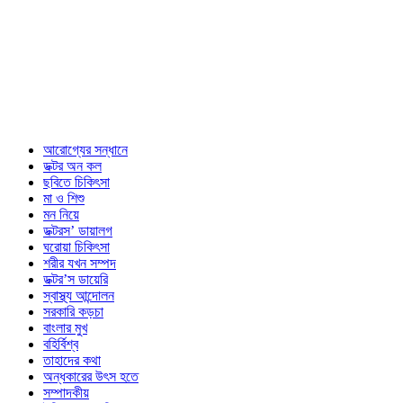
আরোগ্যের সন্ধানে
ডক্টর অন কল
ছবিতে চিকিৎসা
মা ও শিশু
মন নিয়ে
ডক্টরস’ ডায়ালগ
ঘরোয়া চিকিৎসা
শরীর যখন সম্পদ
ডক্টর’স ডায়েরি
স্বাস্থ্য আন্দোলন
সরকারি কড়চা
বাংলার মুখ
বহির্বিশ্ব
তাহাদের কথা
অন্ধকারের উৎস হতে
সম্পাদকীয়