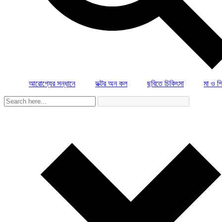
আরোগ্যের সন্ধানে
ডক্টর অন কল
ছবিতে চিকিৎসা
মা ও শি