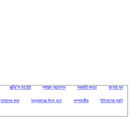
ডক্টর’স ডায়েরি
স্বাস্থ্য আন্দোলন
সরকারি কড়চা
বাংলার মুখ
তাহাদের কথা
অন্ধকারের উৎস হতে
সম্পাদকীয়
ইতিহাসের সরণি