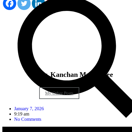
Dr. Kanchan Mukherjee
Fetal medicine specialist
My Other Posts
January 7, 2026
9:19 am
No Comments