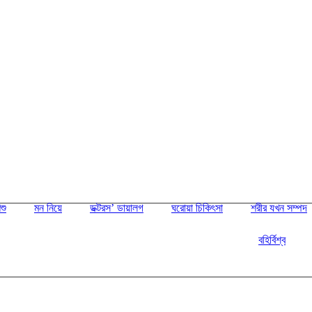
শু
মন নিয়ে
ডক্টরস’ ডায়ালগ
ঘরোয়া চিকিৎসা
শরীর যখন সম্পদ
বহির্বিশ্ব