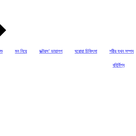
শু
মন নিয়ে
ডক্টরস’ ডায়ালগ
ঘরোয়া চিকিৎসা
শরীর যখন সম্পদ
বহির্বিশ্ব