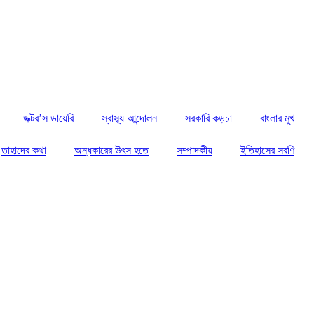
ডক্টর’স ডায়েরি
স্বাস্থ্য আন্দোলন
সরকারি কড়চা
বাংলার মুখ
তাহাদের কথা
অন্ধকারের উৎস হতে
সম্পাদকীয়
ইতিহাসের সরণি