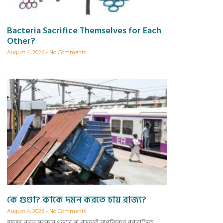
Bacteria Sacrifice Themselves for Each
Other?
August 4, 2026
No Comments
কে গুণ্ডা? কাকে দমন করতে চায় রাজ্য?
August 4, 2026
No Comments
রাজ্যে নতুন সরকার গড়তে না গড়তেই নাগরিকের গণতান্ত্রিক