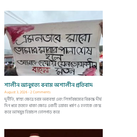
শালীন আনুগত্য বনাম অশালীন প্রতিবাদ
August 3, 2026
2 Comments
দুর্নীতি, স্বাস্থ্য ক্ষেত্রে চরম অব্যবস্থা এবং লিঙ্গবৈষম্যের বিরুদ্ধে দীর্ঘ
দিন ধরে জমতে থাকা ক্ষোভ একটি ভয়াবহ ধর্ষণ ও হত্যাকে কেন্দ্র
করে আসমুদ্র হিমাচল তোলপাড় করে