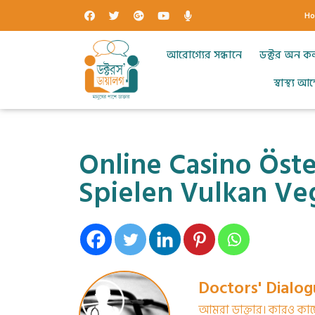
H
আরোগ্যের সন্ধানে
ডক্টর অন ক
স্বাস্থ্য 
Online Casino Öste
Spielen Vulkan Ve
Doctors' Dialo
আমরা ডাক্তার। কারও কা