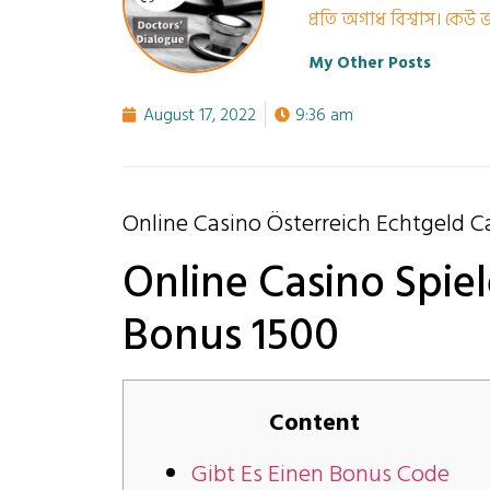
প্রতি অগাধ বিশ্বাস। কেউ 
My Other Posts
August 17, 2022
9:36 am
Online Casino Österreich Echtgeld C
Online Casino Spie
Bonus 1500
Content
Gibt Es Einen Bonus Code