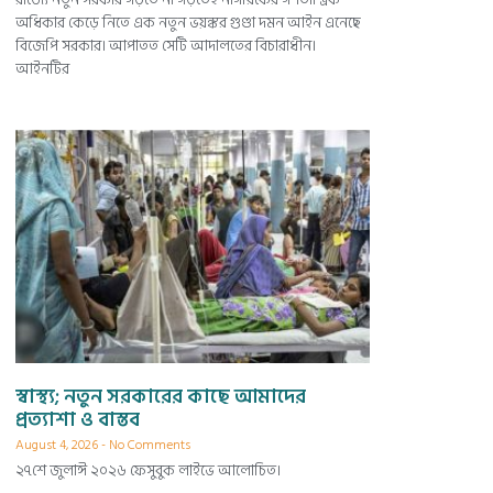
অধিকার কেড়ে নিতে এক নতুন ভয়ঙ্কর গুণ্ডা দমন আইন এনেছে
বিজেপি সরকার। আপাতত সেটি আদালতের বিচারাধীন।
আইনটির
স্বাস্থ্য; নতুন সরকারের কাছে আমাদের
প্রত্যাশা ও বাস্তব
August 4, 2026
No Comments
২৭শে জুলাঈ ২০২৬ ফেসুবুক লাইভে আলোচিত।