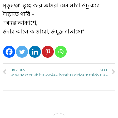
মৃত্যুভয়’ তুচ্ছ করে আমরা যেন মাথা উঁচু করে
দাঁড়াতে পারি –
“অনন্ত আকাশে,
উদার আলোক-মাঝে, উন্মুক্ত বাতাসে।”
PREVIOUS
NEXT
কোভিভ নিয়ে ভয় ছড়ানোর দিনে ক্রিকেটের গল্প
তিন জুনিয়ার ডাক্তারের নিয়ম-বহির্ভূত ভাবে পোস্টিং পরিবর্তন