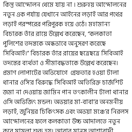
কিন্তু আন্দোলন থেমে যায় না । শুরুহয় আন্দোলনের
নতুন এক পর্যায় যেখানে আইনের লড়াই আর পথের
লড়াই পরস্পরের পরিপূরক হয়ে ওঠে। মহামান্য
বিচারক তাঁর রায়ে উল্লেখ করেছেন, “কলকাতা
পুলিশের তদন্তকে অন্ধভাবে অনুসরণ করেছে
সিবিআই।” বিচারক তাঁর রায়ের ছত্রেছত্রে সিবিআই
তদন্তের ব্যর্থতা ও সীমাবদ্ধতাকে উল্লেখ করেছেন।
প্রমাণ লোপাটের অভিযোগে গ্রেফতার হওয়া টালা
থানার ওসি’র বিরুদ্ধে সিবিআই অতিরিক্ত চার্জশিট
জমা না দেওয়ায় জামিন পান তৎকালীন টালা থানার
ওসি অভিজিৎ মন্ডল। অভয়ার মা-বাবা’র অনমনীয়
লড়াই, জুনিয়র চিকিৎসক এবং অভয়া মঞ্চে’র নিরলস
আন্দোলনের ফলে কলকাতা উচ্চ আদালতে নতুন
করে মামলা শুরু হয়। আবার মানুষ আশাবাদী