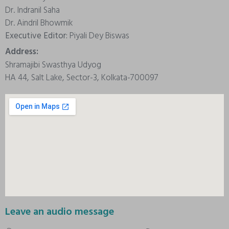
Dr. Indranil Saha
Dr. Aindril Bhowmik
Executive Editor:
Piyali Dey Biswas
Address:
Shramajibi Swasthya Udyog
HA 44, Salt Lake, Sector-3, Kolkata-700097
Leave an audio message