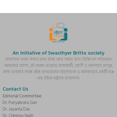
An Initiative of Swasthyer Britto society
আমাদের লক্ষ্য সবার জন্য স্বাস্থ্য আর সবার জন্য চিকিৎসা পরিষেবা।
আমাদের আশা, এই লক্ষ্যে ডাক্তার, স্বাস্থ্যকর্মী, রোগী ও আপামর মানুষ,
স্বাস্থ্য ব্যবস্থার সমস্ত স্টেক হোল্ডারদের আলোচনা ও কর্মকাণ্ডের একটি মঞ্চ
হয়ে উঠবে ডক্টরস ডায়ালগ।
Contact Us
Editorial Committee:
Dr. Punyabrata Gun
Dr. Jayanta Das
Dr. Chinmay Nath