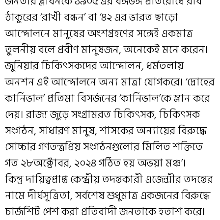
জনতার প্লাবনকে ১৯০৫ এর বঙ্গভঙ্গ প্রতিরোধে রবি
ঠাকুরের ‘রাখী বন্ধন’ বা ‘৪২ এর ভারত ছাড়ো
আন্দোলনে মানুষের অংশগ্রহণের সঙ্গেই একমাত্র
তুলনীয় বলে প্রবীণ মানুষজন, অনেকেই মনে করেন।
জুনিয়ার চিকিৎসকদের আন্দোলন, ধর্মতলায়
অনশন এই আন্দোলনে অন্য মাত্রা যোগকরে। ‘দ্রোহের
কার্নিভাল’ প্রতিমা বিসর্জনের ‘কার্নিভাল’কে ম্লান করে
দেয়। রাজ্য জুড়ে সংগ্রামরত চিকিৎসক, চিকিৎসক
সংগঠন, সাধারণ মানুষ, শাসকের অন্যায়ের বিরুদ্ধে
সোচ্চার গণতন্ত্রপ্রিয় সংগঠনগুলোর মিলিত শক্তিতে
গত ২৮অক্টোবর, ২০২৪ গঠিত হয় অভয়া মঞ্চ’।
কিন্তু দায়িত্বপ্রাপ্ত কেন্দ্রীয় তদন্তকারী এজেন্সীর তদন্তের
নামে দীর্ঘসূত্রিতা, সর্বশেষ শুধুমাত্র একজনের বিরুদ্ধে
চার্জশিট পেশ করা প্রতিবাদী জনতাকে হতাশ করে।