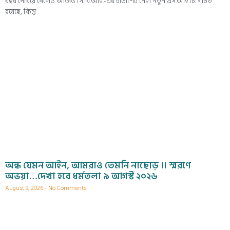
বছর পেরিয়ে গেলেও আজও সি.বি.আই.-এর চার্জশিট নেই। নতুন এস.আই.টি. গঠিত
হয়েছে, কিন্তু
অন্ধ যেমন আইন, আমরাও তেমনি নাছোড় ।। স্মরণে
অভয়া…দেখা হবে ধর্মতলা ৯ আগস্ট ২০২৬
August 9, 2026
No Comments