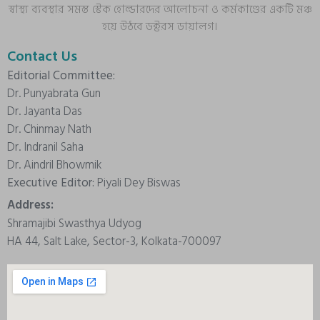
স্বাস্থ্য ব্যবস্থার সমস্ত স্টেক হোল্ডারদের আলোচনা ও কর্মকাণ্ডের একটি মঞ্চ
হয়ে উঠবে ডক্টরস ডায়ালগ।
Contact Us
Editorial Committee:
Dr. Punyabrata Gun
Dr. Jayanta Das
Dr. Chinmay Nath
Dr. Indranil Saha
Dr. Aindril Bhowmik
Executive Editor:
Piyali Dey Biswas
Address:
Shramajibi Swasthya Udyog
HA 44, Salt Lake, Sector-3, Kolkata-700097