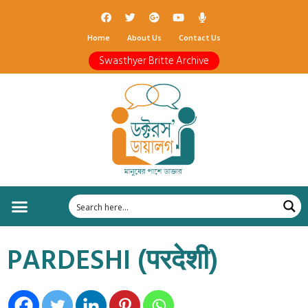
Home
About Us
Contact Us
Swasthyer Britte Archive
PARDESHI (परदेशी)