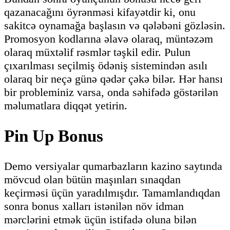
qazanacağını öyrənməsi kifayətdir ki, onu
sakitcə oynamağa başlasın və qələbəni gözləsin.
Promosyon kodlarına əlavə olaraq, müntəzəm
olaraq müxtəlif rəsmlər təşkil edir. Pulun
çıxarılması seçilmiş ödəniş sistemindən asılı
olaraq bir neçə günə qədər çəkə bilər. Hər hansı
bir probleminiz varsa, onda səhifədə göstərilən
məlumatlara diqqət yetirin.
Pin Up Bonus
Demo versiyalar qumarbazların kazino saytında
mövcud olan bütün maşınları sınaqdan
keçirməsi üçün yaradılmışdır. Tamamlandıqdan
sonra bonus xalları istənilən növ idman
mərclərini etmək üçün istifadə oluna bilən