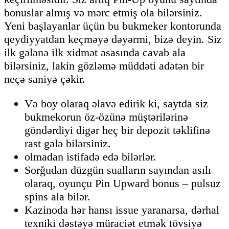
bonuslar almış və mərc etmiş ola bilərsiniz.
Yeni başlayanlar üçün bu bukmeker kontorunda
qeydiyyatdan keçməyə dəyərmi, bizə deyin. Siz
ilk gələnə ilk xidmət əsasında cavab ala
bilərsiniz, lakin gözləmə müddəti adətən bir
neçə saniyə çəkir.
Və boy olaraq əlavə edirik ki, saytda siz
bukmekorun öz-özünə müştərilərinə
göndərdiyi digər heç bir depozit təklifinə
rast gələ bilərsiniz.
olmadan istifadə edə bilərlər.
Sorğudan düzgün sualların sayından asılı
olaraq, oyunçu Pin Upward bonus – pulsuz
spins ala bilər.
Kazinoda hər hansı issue yaranarsa, dərhal
texniki dəstəyə müraciət etmək tövsiyə