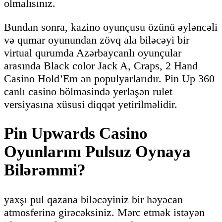
olmalısınız.
Bundan sonra, kazino oyunçusu özünü əyləncəli
və qumar oyunundan zövq ala biləcəyi bir
virtual qurumda Azərbaycanlı oyunçular
arasında Black color Jack A, Craps, 2 Hand
Casino Hold’Em ən populyarlarıdır. Pin Up 360
canlı casino bölməsində yerləşən rulet
versiyasına xüsusi diqqət yetirilməlidir.
Pin Upwards Casino
Oyunlarını Pulsuz Oynaya
Bilərəmmi?
yaxşı pul qazana biləcəyiniz bir həyəcan
atmosferinə girəcəksiniz. Mərc etmək istəyən