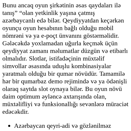
Bunu ancaq oyun şirkətinin əsas qaydaları ilə
tanış” “olan yetkinlik yaşına çatmış
azərbaycanlı edə bilər. Qeydiyyatdan keçərkən
oyunçu oyun hesabının bağlı olduğu mobil
nömrəni və ya e-poçt ünvanını göstərməlidir.
Gələcəkdə yoxlamadan uğurla keçmək üçün
qeydiyyat zamanı məlumatlar düzgün və etibarlı
olmalıdır. Slotlar, istifadəçinin müxtəlif
simvollar əsasında uduşlu kombinasiyalar
yaratmalı olduğu bir qumar növüdür. Tamamilə
hər bir qumarbaz demo rejimində və ya ödənişli
olaraq saytda slot oynaya bilər. Bu oyun növü
daim optimum əyləncə axtarışında olan,
müxtəlifliyi və funksionallığı sevənlərə müraciət
edəcəkdir.
Azərbaycan qeyri-adi və gözlənilməz