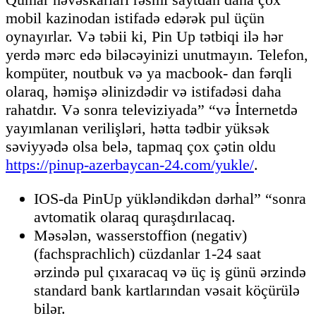
mobil kazinodan istifadə edərək pul üçün
oynayırlar. Və təbii ki, Pin Up tətbiqi ilə hər
yerdə mərc edə biləcəyinizi unutmayın. Telefon,
kompüter, noutbuk və ya macbook- dan fərqli
olaraq, həmişə əlinizdədir və istifadəsi daha
rahatdır. Və sonra televiziyada” “və İnternetdə
yayımlanan verilişləri, hətta tədbir yüksək
səviyyədə olsa belə, tapmaq çox çətin oldu
https://pinup-azerbaycan-24.com/yukle/
.
IOS-da PinUp yükləndikdən dərhal” “sonra
avtomatik olaraq quraşdırılacaq.
Məsələn, wasserstoffion (negativ)
(fachsprachlich) cüzdanlar 1-24 saat
ərzində pul çıxaracaq və üç iş günü ərzində
standard bank kartlarından vəsait köçürülə
bilər.