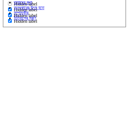
তাহাদের কথা
Hidden label
অন্ধকারের উৎস হতে
Hidden label
সম্পাদকীয়
Hidden label
ইতিহাসের সরণি
Hidden label