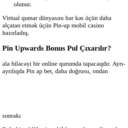
olunur.
Virtual qumar dünyasını hər kəs üçün daha
əlçatan etmək üçün Pin-up mobil casino
hazırladıq.
Pin Upwards Bonus Pul Çıxarılır?
ala biləcəyi bir online qurumda tapacaqdır. Ayrı-
ayrılıqda Pin ap bet, daha doğrusu, ondan
sonrakı