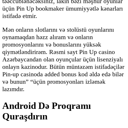
təəccüblənəcəksiniz, lakin bəzi məşhur oyunlar
üçün Pin Up bookmaker ümumiyyətlə kənarları
istifadə etmir.
Mən onların slotlarını və stolüstü oyunlarını
oynamaqdan həzz alıram və onların
promosyonlarını və bonuslarını yüksək
qiymətləndirirəm. Rəsmi sayt Pin Up casino
Azərbaycandan olan oyunçular üçün lisenziyalı
onlayn kazinodur. Bütün müntəzəm istifadəçilər
Pin-up casinoda added bonus kod əldə edə bilər
və bunun” “üçün promosyonları izləmək
lazımdır.
Android Də Proqramı
Quraşdırın