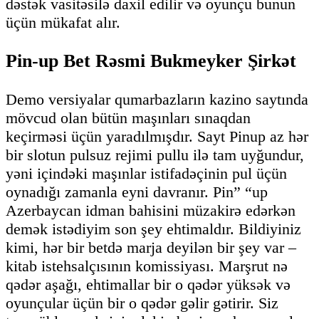
dəstək vasitəsilə daxil edilir və oyunçu bunun
üçün mükafat alır.
Pin-up Bet Rəsmi Bukmeyker Şirkət
Demo versiyalar qumarbazların kazino saytında
mövcud olan bütün maşınları sınaqdan
keçirməsi üçün yaradılmışdır. Sayt Pinup az hər
bir slotun pulsuz rejimi pullu ilə tam uyğundur,
yəni içindəki maşınlar istifadəçinin pul üçün
oynadığı zamanla eyni davranır. Pin” “up
Azerbaycan idman bahisini müzakirə edərkən
demək istədiyim son şey ehtimaldır. Bildiyiniz
kimi, hər bir betdə marja deyilən bir şey var –
kitab istehsalçısının komissiyası. Marşrut nə
qədər aşağı, ehtimallar bir o qədər yüksək və
oyunçular üçün bir o qədər gəlir gətirir. Siz