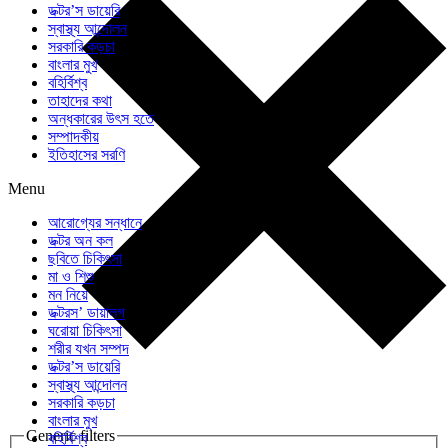
ডক্টর’স ডায়েরি
স্বাস্থ্য আন্দোলন
সরকারি কড়চা
বাংলার মুখ
বহির্বিশ্ব
তাহাদের কথা
অন্ধকারের উৎস হতে
সম্পাদকীয়
ইতিহাসের সরণি
Menu
আরোগ্যের সন্ধানে
ডক্টর অন কল
ছবিতে চিকিৎসা
মা ও শিশু
মন নিয়ে
ডক্টরস’ ডায়ালগ
ঘরোয়া চিকিৎসা
শরীর যখন সম্পদ
ডক্টর’স ডায়েরি
স্বাস্থ্য আন্দোলন
সরকারি কড়চা
বাংলার মুখ
Generic filters
বহির্বিশ্ব