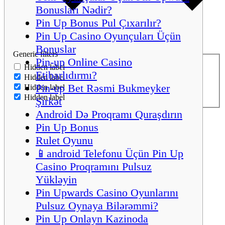
Bonusları Nədir?
Pin Up Bonus Pul Çıxarılır?
Pin Up Casino Oyunçuları Üçün
Bonuslar
Generic filters
Pin-up Online Casino
Hidden label
Etibarlıdırmı?
Hidden label
Pin-up Bet Rəsmi Bukmeyker
Hidden label
Hidden label
Şirkət
Android Də Proqramı Quraşdırın
Pin Up Bonus
Rulet Oyunu
📱android Telefonu Üçün Pin Up
Casino Proqramını Pulsuz
Yükləyin
Pin Upwards Casino Oyunlarını
Pulsuz Oynaya Bilərəmmi?
Pin Up Onlayn Kazinoda