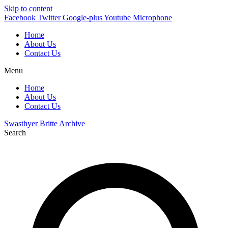
Skip to content
Facebook
Twitter
Google-plus
Youtube
Microphone
Home
About Us
Contact Us
Menu
Home
About Us
Contact Us
Swasthyer Britte Archive
Search