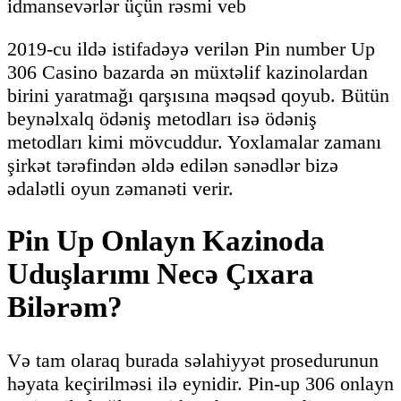
idmansevərlər üçün rəsmi veb
2019-cu ildə istifadəyə verilən Pin number Up
306 Casino bazarda ən müxtəlif kazinolardan
birini yaratmağı qarşısına məqsəd qoyub. Bütün
beynəlxalq ödəniş metodları isə ödəniş
metodları kimi mövcuddur. Yoxlamalar zamanı
şirkət tərəfindən əldə edilən sənədlər bizə
ədalətli oyun zəmanəti verir.
Pin Up Onlayn Kazinoda
Uduşlarımı Necə Çıxara
Bilərəm?
Və tam olaraq burada səlahiyyət prosedurunun
həyata keçirilməsi ilə eynidir. Pin-up 306 onlayn