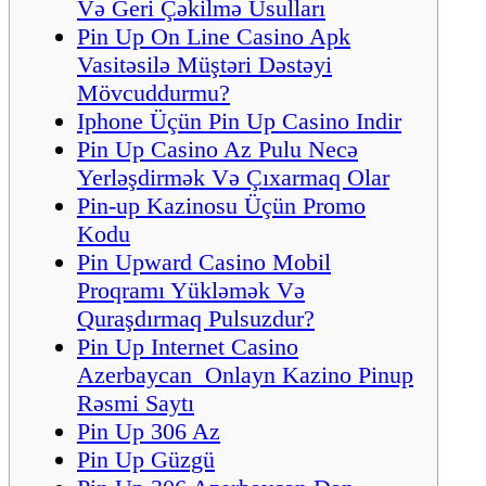
Və Geri Çəkilmə Üsulları
Pin Up On Line Casino Apk
Vasitəsilə Müştəri Dəstəyi
Mövcuddurmu?
Iphone Üçün Pin Up Casino Indir
Pin Up Casino Az Pulu Necə
Yerləşdirmək Və Çıxarmaq Olar
Pin-up Kazinosu Üçün Promo
Kodu
Pin Upward Casino Mobil
Proqramı Yükləmək Və
Quraşdırmaq Pulsuzdur?
Pin Up Internet Casino
Azerbaycan ️ Onlayn Kazino Pinup
Rəsmi Saytı
Pin Up 306 Az
Pin Up Güzgü