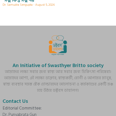
“গল্প কিন্তু গল্প নয়”
Dr. Samudra Sengupta
August 5, 2026
An Initiative of Swasthyer Britto society
আমাদের লক্ষ্য সবার জন্য স্বাস্থ্য আর সবার জন্য চিকিৎসা পরিষেবা।
আমাদের আশা, এই লক্ষ্যে ডাক্তার, স্বাস্থ্যকর্মী, রোগী ও আপামর মানুষ,
স্বাস্থ্য ব্যবস্থার সমস্ত স্টেক হোল্ডারদের আলোচনা ও কর্মকাণ্ডের একটি মঞ্চ
হয়ে উঠবে ডক্টরস ডায়ালগ।
Contact Us
Editorial Committee:
Dr. Punyabrata Gun