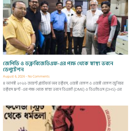
জেপিডি ও ডব্লুবিজেডিএফ-এর পক্ষ থেকে স্বাস্থ্য ভবনে
ডেপুটেশন
August 6, 2026
No Comments
৪ আগস্ট ২০২৬ জয়েন্ট প্ল্যাটফর্ম অব ডক্টরস, ওয়েস্ট বেঙ্গল ও ওয়েস্ট বেঙ্গল জুনিয়র
ডক্টরস ফ্রন্ট -এর পক্ষ থেকে স্বাস্থ্য ভবনে ডিএমই (DME) ও ডিএইচএস (DHS)-এর