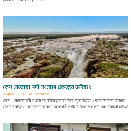
কেন বেতোয়া নদী সংযোগ প্রকল্পের ভবিষ্যৎ
August 6, 2026
No Comments
কেন – বেতোয়া নদী সংযোগের পরিকল্পনাকে নিয়ে প্রচুর বিতর্ক ও আশঙ্কা দানা বেঁধেছে
সাধারণ মানুষ ও বিশেষজ্ঞদের মনে। আত্মগর্বী প্রশাসন “কর্ণেন বধির” এবং “চক্ষুষা কানঃ”