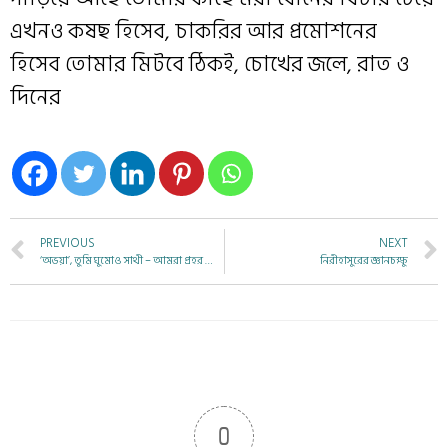
এখনও কষছ হিসেব, চাকরির আর প্রমোশনের
হিসেব তোমার মিটবে ঠিকই, চোখের জলে, রাত ও
দিনের
PREVIOUS
NEXT
‘অভয়া’, তুমি ঘুমোও সাথী – আমরা প্রহর জাগি
নিরীহাসুরের জ্ঞানচক্ষু
0