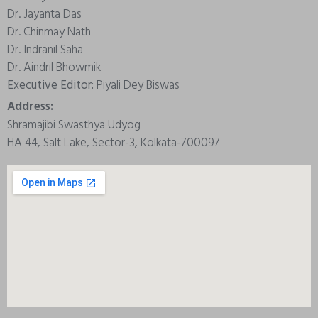
Dr. Jayanta Das
Dr. Chinmay Nath
Dr. Indranil Saha
Dr. Aindril Bhowmik
Executive Editor:
Piyali Dey Biswas
Address:
Shramajibi Swasthya Udyog
HA 44, Salt Lake, Sector-3, Kolkata-700097