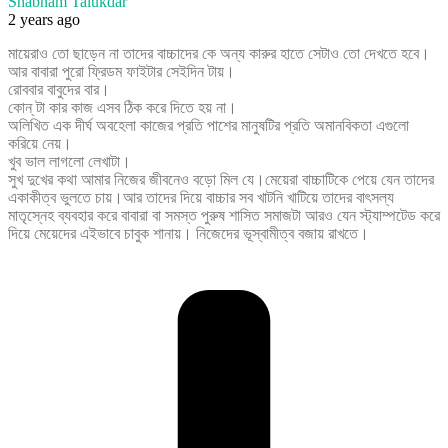
Shabnam Talukdar
2 years ago
মায়েরাও তো ছাড়েন না তাদের বাচ্চাদের কে অন্য কারুর হাতে সেটাও তো দেখতে হবে।
আর বাবারা পুরো ফ্রিডম ফাইটার সেইদিন টায়।
রোববার বাবুদের বার।
কোন্ টা কার কাজ এসব ঠিক করে দিতে হয় না।
অলিখিত এক দীর্ঘ অবহেলা কাজের প্রতি পাশের মানুষটির প্রতি অমানবিকতা এগুলো
করিয়ে নেয়।
খুব ভাল লাগলো লেখাটা।
সুখ দুখের কথা আমার নিজের জীবনেও বড়ো মিল যে।মেয়েরা বাচ্চাটিকে পেয়ে যেন তাদের
একাকীত্ব ভুলতে চায়।আর তাদের দিয়ে বাচ্চার সব খাটনি খাটিয়ে তাদের বাৎসল্য
মাতৃস্নেহ ব্যবহার করে বাবারা বা সমস্ত পুরুষ শাসিত সমাজটা আরও যেন স্ট্যাম্পটেড করে
দিয়ে মেয়েদের এইভাবে চাবুক শানায়। নিজেদের ভূস্বামীত্ব বজায় রাখতে।