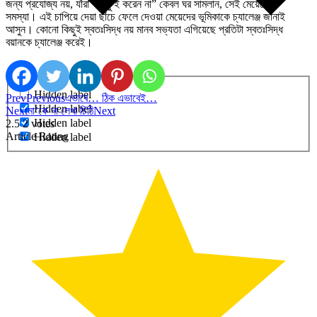
জন্য প্রযোজ্য নয়, যাঁরা “কিছু ই করেন না” কেবল ঘর সামলান, সেই মেয়েদেরও
সমস্যা। এই চাপিয়ে দেয়া ছাঁচে ফেলে দেওয়া মেয়েদের ভূমিকাকে চ্যালেঞ্জ জানাই
আসুন। কোনো কিছুই স্বতঃসিদ্ধ নয় মানব সভ্যতা এগিয়েছে প্রতিটা স্বতঃসিদ্ধ
বয়ানকে চ্যালেঞ্জ করেই।
Generic filters
Hidden label
Prev
Previous
এভাবে… ঠিক এভাবেই…
Hidden label
Next
মা’কে না লেখা চিঠি
Next
Hidden label
2.5
2
votes
Article Rating
Hidden label