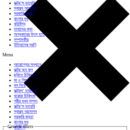
ডক্টর’স ডায়েরি
স্বাস্থ্য আন্দোলন
সরকারি কড়চা
বাংলার মুখ
বহির্বিশ্ব
তাহাদের কথা
অন্ধকারের উৎস হতে
সম্পাদকীয়
ইতিহাসের সরণি
Menu
আরোগ্যের সন্ধানে
ডক্টর অন কল
ছবিতে চিকিৎসা
মা ও শিশু
মন নিয়ে
ডক্টরস’ ডায়ালগ
ঘরোয়া চিকিৎসা
শরীর যখন সম্পদ
ডক্টর’স ডায়েরি
স্বাস্থ্য আন্দোলন
সরকারি কড়চা
বাংলার মুখ
Generic filters
বহির্বিশ্ব