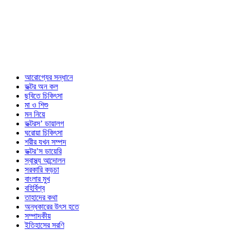
আরোগ্যের সন্ধানে
ডক্টর অন কল
ছবিতে চিকিৎসা
মা ও শিশু
মন নিয়ে
ডক্টরস’ ডায়ালগ
ঘরোয়া চিকিৎসা
শরীর যখন সম্পদ
ডক্টর’স ডায়েরি
স্বাস্থ্য আন্দোলন
সরকারি কড়চা
বাংলার মুখ
বহির্বিশ্ব
তাহাদের কথা
অন্ধকারের উৎস হতে
সম্পাদকীয়
ইতিহাসের সরণি