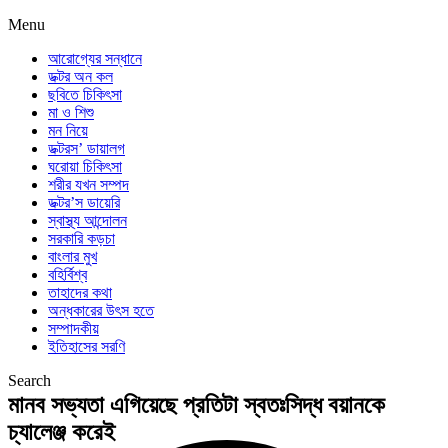
Menu
আরোগ্যের সন্ধানে
ডক্টর অন কল
ছবিতে চিকিৎসা
মা ও শিশু
মন নিয়ে
ডক্টরস’ ডায়ালগ
ঘরোয়া চিকিৎসা
শরীর যখন সম্পদ
ডক্টর’স ডায়েরি
স্বাস্থ্য আন্দোলন
সরকারি কড়চা
বাংলার মুখ
বহির্বিশ্ব
তাহাদের কথা
অন্ধকারের উৎস হতে
সম্পাদকীয়
ইতিহাসের সরণি
Search
মানব সভ্যতা এগিয়েছে প্রতিটা স্বতঃসিদ্ধ বয়ানকে
চ্যালেঞ্জ করেই