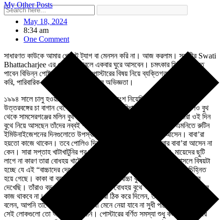
My Other Posts
May 18, 2024
8:34 am
One Comment
সাধারণত কাউকে আমার পোস্টে ট্যাগ বা মেনসন করি না। আজ করলাম। স্বাতীর Swati
Bhattacharjee এর দেয়ালটা পারলে একবার ঘুরে আসবেন। চমৎকার সিরিজ দেখতে
পাবেন বিভিন্ন পোষ্টারের। আজকের পোস্টারের বিষয় নিয়ে ব্যক্তিগত অভিজ্ঞতা শেয়ার
করি, পারিবারিক জীবন নয়, কাজের জীবনের অভিজ্ঞতা।
১৯৯৪ সালে চালু হওয়ার পর পালস পোলিওতে অংশ নিয়েছি একশবারের বেশি,
উত্তরবঙ্গের চা বাগান থেকে দক্ষিণবঙ্গের সুন্দরবন। বিধাননগরের ঝাঁ চকচকে পোলিও বুথ
থেকে সামসেরগঞ্জের মলিন বুথ। সর্বত্র একটাই কমন ছবি। ছোট বাচ্চাদের যাঁরা ওই দিন
বুথে নিয়ে আসছেন তাঁদের নব্বই শতাংশের বেশি হচ্ছে ওই বাচ্চাটির মা। এমনিতে রুটিন
ইমিউনাইজেশনের দিনগুলোতে উপস্বাস্থ্য কেন্দ্রে ওই মায়েরাই নিয়ে আসেন। বাবা’রা
হয়তো কাজে থাকেন। তবে পোলিও দিবস তো রবিবারেই হয়। রোববার বাবা’রা আসেন না
কেন। সারা সপ্তাহ খাটাখাটুনির পর তাদের বোধ হয় একদিন ছুটি লাগে। মায়েদের ছুটি
লাগে না কারণ তারা বোধহয় খাটেন না, পায়ের ওপর পা তুলে দিন কাটান। আসলে বিষয়টা
হচ্ছে যে এই “বাচ্চাদের দেখে রাখা” এটা স্বতঃসিদ্ধ ভাবে মেয়েদের কাজ বলে চিহ্নিত
হয়ে গেছে। কাকা বা বড় ভাই এর হাত ধরে ছোট বাচ্চা বুথে এসেছে এমন দু’একবার
দেখেছি। তাঁরাও বড় হয়ে বাবা হয়ে গেলে আর বোধহয় বুথে আসবেন না। ওটা আর তার
কাজ থাকবে না। কার কোনটা কাজ এটা যারা ঠিক করে দিলেন, তারা কা’রা? আপনি যদি
বলেন, আপনি তাদের চেনেন না, সে কথা মেনে নেয়া যাবে না সুধী পাঠক/পাঠিকা। কারণ
সেই লোকগুলো তো আমি আর আপনি। পোস্টারের বর্ণিত সমস্যা শুধু কর্মরত মহিলাদের