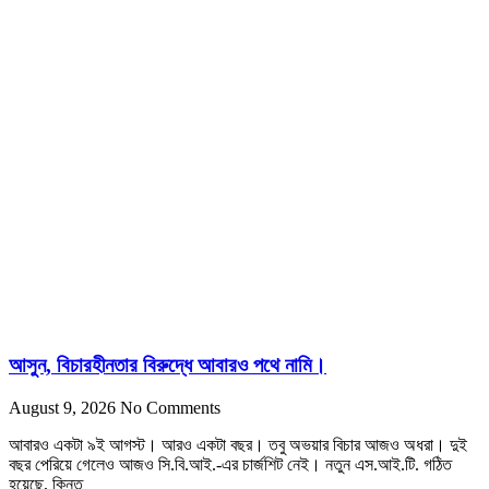
আসুন, বিচারহীনতার বিরুদ্ধে আবারও পথে নামি।
August 9, 2026
No Comments
আবারও একটা ৯ই আগস্ট। আরও একটা বছর। তবু অভয়ার বিচার আজও অধরা। দুই
বছর পেরিয়ে গেলেও আজও সি.বি.আই.-এর চার্জশিট নেই। নতুন এস.আই.টি. গঠিত
হয়েছে, কিন্তু