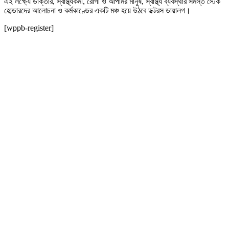
এই লক্ষ্যে ডাক্তার, স্বাস্থ্যকর্মী, রোগী ও আপামর মানুষ, স্বাস্থ্য ব্যবস্থার সমস্ত স্টেক
হোল্ডারদের আলোচনা ও কর্মকাণ্ডের একটি মঞ্চ হয়ে উঠবে ডক্টরস ডায়ালগ।
[wppb-register]