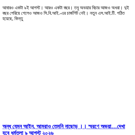
আবারও একটা ৯ই আগস্ট। আরও একটা বছর। তবু অভয়ার বিচার আজও অধরা। দুই
বছর পেরিয়ে গেলেও আজও সি.বি.আই.-এর চার্জশিট নেই। নতুন এস.আই.টি. গঠিত
হয়েছে, কিন্তু
অন্ধ যেমন আইন, আমরাও তেমনি নাছোড় ।। স্মরণে অভয়া…দেখা
হবে ধর্মতলা ৯ আগস্ট ২০২৬