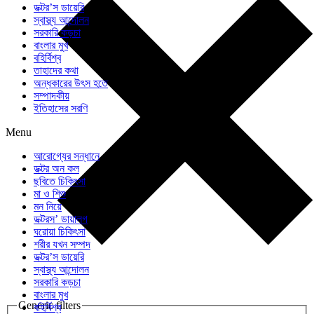
ডক্টর’স ডায়েরি
স্বাস্থ্য আন্দোলন
সরকারি কড়চা
বাংলার মুখ
বহির্বিশ্ব
তাহাদের কথা
অন্ধকারের উৎস হতে
সম্পাদকীয়
ইতিহাসের সরণি
Menu
আরোগ্যের সন্ধানে
ডক্টর অন কল
ছবিতে চিকিৎসা
মা ও শিশু
মন নিয়ে
ডক্টরস’ ডায়ালগ
ঘরোয়া চিকিৎসা
শরীর যখন সম্পদ
ডক্টর’স ডায়েরি
স্বাস্থ্য আন্দোলন
সরকারি কড়চা
বাংলার মুখ
Generic filters
বহির্বিশ্ব