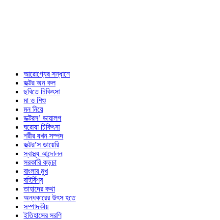
আরোগ্যের সন্ধানে
ডক্টর অন কল
ছবিতে চিকিৎসা
মা ও শিশু
মন নিয়ে
ডক্টরস’ ডায়ালগ
ঘরোয়া চিকিৎসা
শরীর যখন সম্পদ
ডক্টর’স ডায়েরি
স্বাস্থ্য আন্দোলন
সরকারি কড়চা
বাংলার মুখ
বহির্বিশ্ব
তাহাদের কথা
অন্ধকারের উৎস হতে
সম্পাদকীয়
ইতিহাসের সরণি