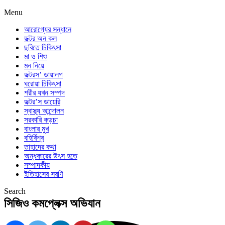
Menu
আরোগ্যের সন্ধানে
ডক্টর অন কল
ছবিতে চিকিৎসা
মা ও শিশু
মন নিয়ে
ডক্টরস’ ডায়ালগ
ঘরোয়া চিকিৎসা
শরীর যখন সম্পদ
ডক্টর’স ডায়েরি
স্বাস্থ্য আন্দোলন
সরকারি কড়চা
বাংলার মুখ
বহির্বিশ্ব
তাহাদের কথা
অন্ধকারের উৎস হতে
সম্পাদকীয়
ইতিহাসের সরণি
Search
সিজিও কমপ্লেক্স অভিযান