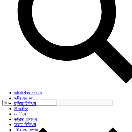
আরোগ্যের সন্ধানে
ডক্টর অন কল
ছবিতে চিকিৎসা
মা ও শিশু
মন নিয়ে
ডক্টরস’ ডায়ালগ
ঘরোয়া চিকিৎসা
শরীর যখন সম্পদ