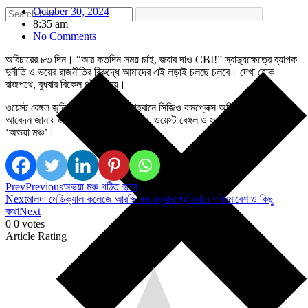
October 30, 2024
8:35 am
No Comments
অবিচারের ৮৩ দিন। “আর কতদিন সময় চাই, জবাব দাও CBI!” স্বাস্থ্যক্ষেত্রে ব্যাপক
দুর্নীতি ও ভয়ের রাজনীতির বিরুদ্ধে আমাদের এই লড়াই চলছে চলবে। দেখা হোক
রাজপথে, বুধবার বিকেল ৪টার সময়।
ওয়েস্ট বেঙ্গল জুনিয়ার ডক্টরস ফ্রন্টের আহবানে সিজিও কমপ্লেক্স অভিযান সফল করার
আবেদন জানায় জয়েন্ট প্ল্যাটফর্ম অফ ডক্টরস, ওয়েস্ট বেঙ্গল ও সহযোগী সংগঠনগুলির
‘অভয়া মঞ্চ’।
Prev
Previous
অভয়া মঞ্চ গঠিত হলো
Next
মালদা মেডিক্যাল কলেজে আরজি কর হত্যার প্রতিবাদে গণসমাবেশ ও কিছু
কথা
Next
0
0
votes
Article Rating