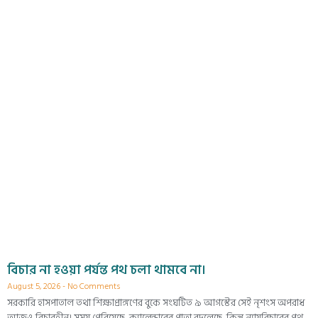
বিচার না হওয়া পর্যন্ত পথ চলা থামবে না।
August 5, 2026
No Comments
সরকারি হাসপাতাল তথা শিক্ষাপ্রাঙ্গণের বুকে সংঘটিত ৯ আগস্টের সেই নৃশংস অপরাধ
আজও বিচারহীন। সময় পেরিয়েছে, ক্যালেন্ডারের পাতা বদলেছে, কিন্তু ন্যায়বিচারের পথ