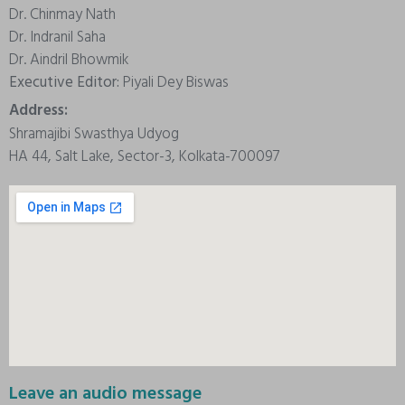
Dr. Chinmay Nath
Dr. Indranil Saha
Dr. Aindril Bhowmik
Executive Editor:
Piyali Dey Biswas
Address:
Shramajibi Swasthya Udyog
HA 44, Salt Lake, Sector-3, Kolkata-700097
Leave an audio message