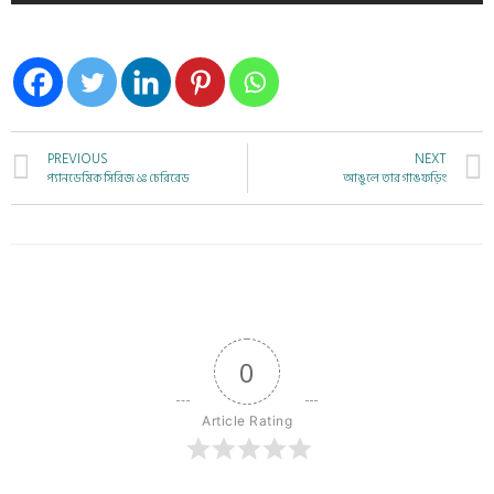
PREVIOUS
NEXT
প্যানডেমিক সিরিজ ১ঃ চেরিরেড
আঙুলে তার গাঙফড়িং
0
Article Rating