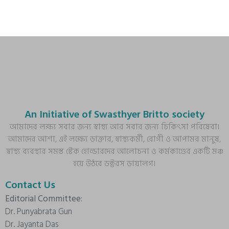
An Initiative of Swasthyer Britto society
আমাদের লক্ষ্য সবার জন্য স্বাস্থ্য আর সবার জন্য চিকিৎসা পরিষেবা।
আমাদের আশা, এই লক্ষ্যে ডাক্তার, স্বাস্থ্যকর্মী, রোগী ও আপামর মানুষ,
স্বাস্থ্য ব্যবস্থার সমস্ত স্টেক হোল্ডারদের আলোচনা ও কর্মকাণ্ডের একটি মঞ্চ
হয়ে উঠবে ডক্টরস ডায়ালগ।
Contact Us
Editorial Committee:
Dr. Punyabrata Gun
Dr. Jayanta Das