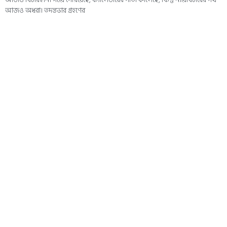
আজও অধরা। তদন্তভার গ্রহণের