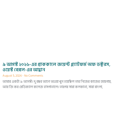
৯ আগস্ট ২০২৬-এর প্রাককালে জয়েন্ট প্ল্যাটফর্ম অফ ডক্টরস,
ওয়েস্ট বেঙ্গল-এর আহ্বান
August 5, 2026
No Comments
আবার একটা ৯ আগস্ট। দু বছর আগে অভয়া খুন হয়েছিল তার নিজের কাজের জায়গায়,
আর জি কর মেডিক্যাল কলেজ হাসপাতালে। তারপর সারা কলকাতা, সারা বাংলা,