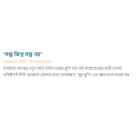
“গল্প কিন্তু গল্প নয়”
August 5, 2026
No Comments
উপস্বাস্থ্য কেন্দ্রের নতুন বাড়ি তৈরি হওয়ায় খুশি হয়ে সেই স্বাস্থ্যকেন্দ্রের কর্মী হেলথ
এসিস্ট্যান্ট দিদি আমাকে মেসেজ করে জানাচ্ছেন, “খুব খুশি। এত বছর কাজ করার পর