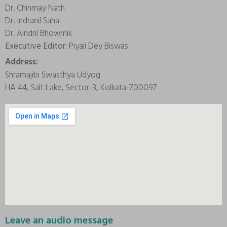
Dr. Chinmay Nath
Dr. Indranil Saha
Dr. Aindril Bhowmik
Executive Editor:
Piyali Dey Biswas
Address:
Shramajibi Swasthya Udyog
HA 44, Salt Lake, Sector-3, Kolkata-700097
Leave an audio message