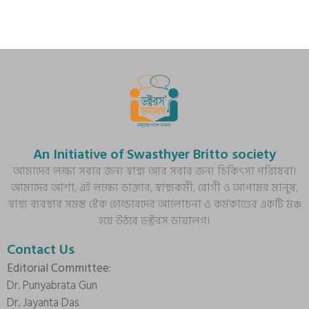
An Initiative of Swasthyer Britto society
আমাদের লক্ষ্য সবার জন্য স্বাস্থ্য আর সবার জন্য চিকিৎসা পরিষেবা।
আমাদের আশা, এই লক্ষ্যে ডাক্তার, স্বাস্থ্যকর্মী, রোগী ও আপামর মানুষ,
স্বাস্থ্য ব্যবস্থার সমস্ত স্টেক হোল্ডারদের আলোচনা ও কর্মকাণ্ডের একটি মঞ্চ
হয়ে উঠবে ডক্টরস ডায়ালগ।
Contact Us
Editorial Committee:
Dr. Punyabrata Gun
Dr. Jayanta Das