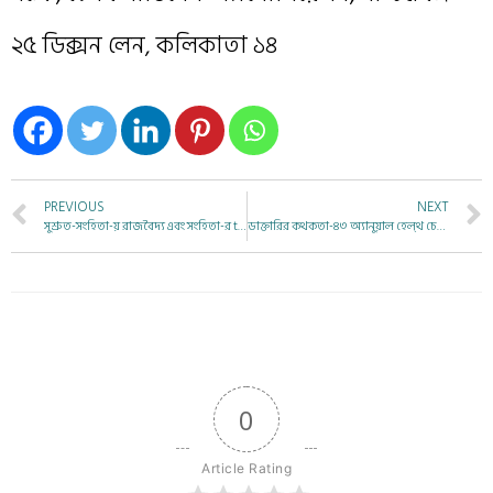
২৫ ডিক্সন লেন, কলিকাতা ১৪
PREVIOUS
NEXT
সুশ্রুত-সংহিতা-য় রাজবৈদ্য এবং সংহিতা-র text-crical পাঠ
ডাক্তারির কথকতা-৪৩ অ্যানুয়াল হেল্থ চেক-আপ
0
Article Rating