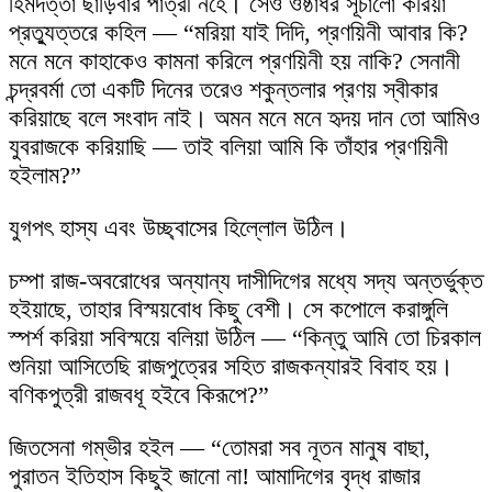
হিমদত্তা ছাড়িবার পাত্রী নহে। সেও ওষ্ঠাধর সূচালো করিয়া
প্রত্যুত্তরে কহিল — “মরিয়া যাই দিদি, প্রণয়িনী আবার কি?
মনে মনে কাহাকেও কামনা করিলে প্রণয়িনী হয় নাকি? সেনানী
চন্দ্রবর্মা তো একটি দিনের তরেও শকুন্তলার প্রণয় স্বীকার
করিয়াছে বলে সংবাদ নাই। অমন মনে মনে হৃদয় দান তো আমিও
যুবরাজকে করিয়াছি — তাই বলিয়া আমি কি তাঁহার প্রণয়িনী
হইলাম?”
যুগপৎ হাস্য এবং উচ্ছ্বাসের হিল্লোল উঠিল।
চম্পা রাজ-অবরোধের অন্যান্য দাসীদিগের মধ্যে সদ্য অন্তর্ভুক্ত
হইয়াছে, তাহার বিস্ময়বোধ কিছু বেশী। সে কপোলে করাঙ্গুলি
স্পর্শ করিয়া সবিস্ময়ে বলিয়া উঠিল — “কিন্তু আমি তো চিরকাল
শুনিয়া আসিতেছি রাজপুত্রের সহিত রাজকন্যারই বিবাহ হয়।
বণিকপুত্রী রাজবধূ হইবে কিরূপে?”
জিতসেনা গম্ভীর হইল — “তোমরা সব নূতন মানুষ বাছা,
পুরাতন ইতিহাস কিছুই জানো না! আমাদিগের বৃদ্ধ রাজার