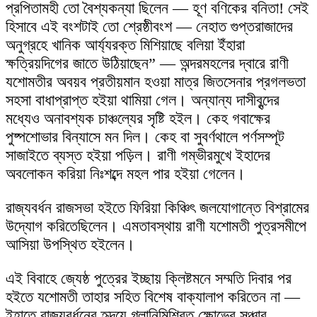
প্রপিতামহী তো বৈশ্যকন্যা ছিলেন — হূণ বণিকের বনিতা! সেই
হিসাবে এই বংশটাই তো শ্রেষ্ঠীবংশ — নেহাত গুপ্তরাজাদের
অনুগ্রহে খানিক আর্য্যরক্ত মিশিয়াছে বলিয়া ইঁহারা
ক্ষত্রিয়দিগের জাতে উঠিয়াছেন” — অন্দরমহলের দ্বারে রাণী
যশোমতীর অবয়ব প্রতীয়মান হওয়া মাত্র জিতসেনার প্রগলভতা
সহসা বাধাপ্রাপ্ত হইয়া থামিয়া গেল। অন্যান্য দাসীবৃন্দের
মধ্যেও অনাবশ্যক চাঞ্চল্যের সৃষ্টি হইল। কেহ গবাক্ষের
পুষ্পশোভার বিন্যাসে মন দিল। কেহ বা সুবর্ণথালে পর্ণসম্পূট
সাজাইতে ব্যস্ত হইয়া পড়িল। রাণী গম্ভীরমুখে ইহাদের
অবলোকন করিয়া নিঃশব্দে মহল পার হইয়া গেলেন।
রাজ্যবর্ধন রাজসভা হইতে ফিরিয়া কিঞ্চিৎ জলযোগান্তে বিশ্রামের
উদ্যোগ করিতেছিলেন। এমতাবস্থায় রাণী যশোমতী পুত্রসমীপে
আসিয়া উপস্থিত হইলেন।
এই বিবাহে জ্যেষ্ঠ পুত্রের ইচ্ছায় ক্লিষ্টমনে সম্মতি দিবার পর
হইতে যশোমতী তাহার সহিত বিশেষ বাক্যালাপ করিতেন না —
ইহাতে রাজ্যবর্ধনের হৃদয়ে গ্লানিমিশ্রিত ক্ষোভের সঞ্চার