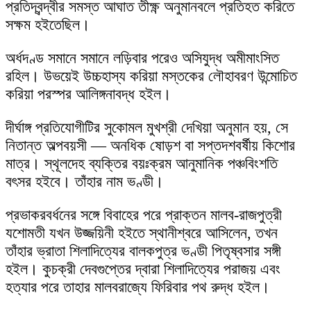
প্রতিদ্বন্দ্বীর সমস্ত আঘাত তীক্ষ্ণ অনুমানবলে প্রতিহত করিতে
সক্ষম হইতেছিল।
অর্ধদণ্ড সমানে সমানে লড়িবার পরেও অসিযুদ্ধ অমীমাংসিত
রহিল। উভয়েই উচ্চহাস্য করিয়া মস্তকের লৌহাবরণ উন্মোচিত
করিয়া পরস্পর আলিঙ্গনাবদ্ধ হইল।
দীর্ঘাঙ্গ প্রতিযোগীটির সুকোমল মুখশ্রী দেখিয়া অনুমান হয়, সে
নিতান্ত অল্পবয়সী — অনধিক ষোড়শ বা সপ্তদশবর্ষীয় কিশোর
মাত্র। স্থূলদেহ ব্যক্তির বয়ঃক্রম আনুমানিক পঞ্চবিংশতি
বৎসর হইবে। তাঁহার নাম ভণ্ডী।
প্রভাকরবর্ধনের সঙ্গে বিবাহের পরে প্রাক্তন মালব-রাজপুত্রী
যশোমতী যখন উজ্জয়িনী হইতে স্থানীশ্বরে আসিলেন, তখন
তাঁহার ভ্রাতা শিলাদিত্যের বালকপুত্র ভণ্ডী পিতৃষ্বসার সঙ্গী
হইল। কুচক্রী দেবগুপ্তের দ্বারা শিলাদিত্যের পরাজয় এবং
হত্যার পরে তাহার মালবরাজ্যে ফিরিবার পথ রুদ্ধ হইল।