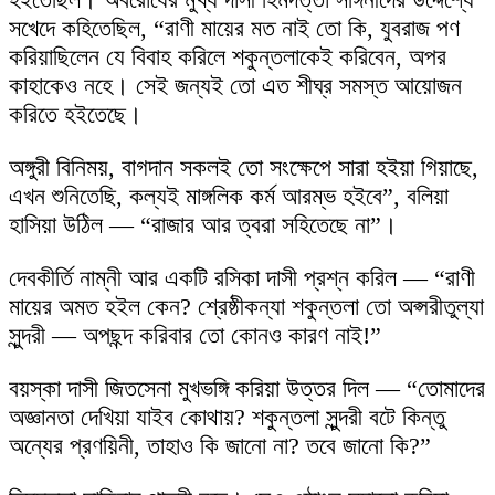
সখেদে কহিতেছিল, “রাণী মায়ের মত নাই তো কি, যুবরাজ পণ
করিয়াছিলেন যে বিবাহ করিলে শকুন্তলাকেই করিবেন, অপর
কাহাকেও নহে। সেই জন্যই তো এত শীঘ্র সমস্ত আয়োজন
করিতে হইতেছে।
অঙ্গুরী বিনিময়, বাগদান সকলই তো সংক্ষেপে সারা হইয়া গিয়াছে,
এখন শুনিতেছি, কল্যই মাঙ্গলিক কর্ম আরম্ভ হইবে”, বলিয়া
হাসিয়া উঠিল — “রাজার আর ত্বরা সহিতেছে না”।
দেবকীর্তি নাম্নী আর একটি রসিকা দাসী প্রশ্ন করিল — “রাণী
মায়ের অমত হইল কেন? শ্রেষ্ঠীকন্যা শকুন্তলা তো অপ্সরীতুল্যা
সুন্দরী — অপছন্দ করিবার তো কোনও কারণ নাই!”
বয়স্কা দাসী জিতসেনা মুখভঙ্গি করিয়া উত্তর দিল — “তোমাদের
অজ্ঞানতা দেখিয়া যাইব কোথায়? শকুন্তলা সুন্দরী বটে কিন্তু
অন্যের প্রণয়িনী, তাহাও কি জানো না? তবে জানো কি?”