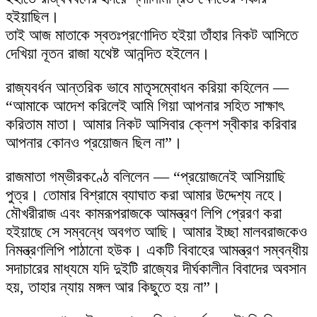
হইয়াছিল।
তাই আজ মাতাকে স্বতঃপ্রণোদিত হইয়া তাঁহার নিকট আসিতে
দেখিয়া নূতন রাজা যথেষ্ট আনন্দিত হইলেন।
রাজ্যবর্ধন আন্তরিক ভাবে মাতৃসম্বোধন করিয়া কহিলেন —
“আমাকে আদেশ করিলেই আমি গিয়া আপনার সহিত সাক্ষাৎ
করিতাম মাতা। আমার নিকট আসিবার ক্লেশ স্বীকার করিবার
আপনার কোনও প্রয়োজন ছিল না”।
রাজমাতা গম্ভীরকণ্ঠে বলিলেন — “প্রয়োজনেই আসিয়াছি
পুত্র। তোমার বিশ্রামে ব্যাঘাত করা আমার উদ্দেশ্য নহে।
মৌখরীরাজ এবং কামরূপরাজকে আমন্ত্রণ লিপি প্রেরণ করা
হইয়াছে সে সম্বন্ধে অবগত আছি। আমার ইচ্ছা মালবরাজকেও
নিমন্ত্রণলিপি পাঠানো হউক। একটি বিবাহের আমন্ত্রণ সম্বন্ধীয়
সদাচারের মাধ্যমে যদি দুইটি রাজ্যের দীর্ঘকালীন বিবাদের অবসান
হয়, তাহার ন্যায় মঙ্গল আর কিছুতে হয় না”।