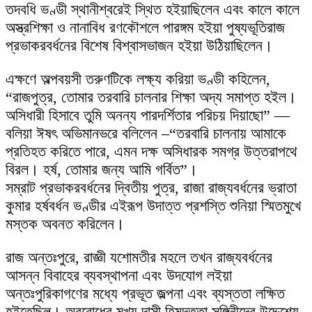
তদবধি ভণ্ডী স্থানীশ্বরেই স্থিত হইয়াছিলেন এবং কালে কালে
অস্ত্রশিক্ষা ও নানাবিধ রণকৌশলে পারঙ্গম হইয়া পুষ্যভূতিরাজ
প্রভাকরবর্ধনের বিশেষ বিশ্বাসভাজন হইয়া উঠিয়াছিলেন।
এক্ষণে অল্পবয়সী তরুণটিকে লক্ষ্য করিয়া ভণ্ডী কহিলেন,
“রাজপুত্র, তোমার তরবারি চালনার শিক্ষা অদ্য সমাপ্ত হইল।
অসিধারী হিসাবে তুমি অনন্য পারদর্শিতার পরিচয় দিয়াছো” —
বলিয়া ঈষৎ অভিমানভরে বলিলেন –“তরবারি চালনায় আমাকে
প্রতিহত করিতে পারে, এমন দক্ষ অসিধারক সমগ্র উত্তরাপথে
বিরল। হর্ষ, তোমার জন্য আমি গর্বিত”।
সম্রাট প্রভাকরবর্ধনের দ্বিতীয় পুত্র, রাজা রাজ্যবর্ধনের ভ্রাতা
কুমার হর্ষবর্ধন ভণ্ডীর এইরূপ উদাত্ত প্রশস্তি শুনিয়া স্মিতমুখে
মস্তক অবনত করিলেন।
রাজ অন্তঃপুরে, রাজ্ঞী যশোমতীর মহলে তখন রাজ্যবর্ধনের
আসন্ন বিবাহের ব্যবস্থাপনা এবং উদযোগ লইয়া
অন্তঃপুরিকাগণের মধ্যে প্রভূত জল্পনা এবং ব্যস্ততা লক্ষিত
হইতেছিল। অবরোধের মুখ্য দাসী হিমদত্তা সঙ্গিনীদের উদ্দেশ্যে