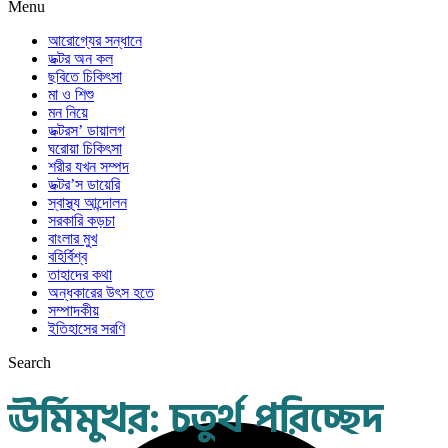
Menu
আরোগ্যের সন্ধানে
ডক্টর অন কল
ছবিতে চিকিৎসা
মা ও শিশু
মন নিয়ে
ডক্টরস’ ডায়ালগ
ঘরোয়া চিকিৎসা
শরীর যখন সম্পদ
ডক্টর’স ডায়েরি
স্বাস্থ্য আন্দোলন
সরকারি কড়চা
বাংলার মুখ
বহির্বিশ্ব
তাহাদের কথা
অন্ধকারের উৎস হতে
সম্পাদকীয়
ইতিহাসের সরণি
Search
ঊর্মিমুখর: চতুর্থ পরিচ্ছেদ