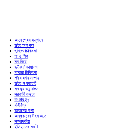
আরোগ্যের সন্ধানে
ডক্টর অন কল
ছবিতে চিকিৎসা
মা ও শিশু
মন নিয়ে
ডক্টরস’ ডায়ালগ
ঘরোয়া চিকিৎসা
শরীর যখন সম্পদ
ডক্টর’স ডায়েরি
স্বাস্থ্য আন্দোলন
সরকারি কড়চা
বাংলার মুখ
বহির্বিশ্ব
তাহাদের কথা
অন্ধকারের উৎস হতে
সম্পাদকীয়
ইতিহাসের সরণি