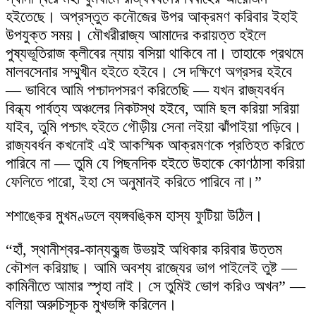
হইতেছে। অপ্রস্তুত কনৌজের উপর আক্রমণ করিবার ইহাই
উপযুক্ত সময়। মৌখরীরাজ্য আমাদের করায়ত্ত হইলে
পুষ্যভূতিরাজ ক্লীবের ন্যায় বসিয়া থাকিবে না। তাহাকে প্রথমে
মালবসেনার সম্মুখীন হইতে হইবে। সে দক্ষিণে অগ্রসর হইবে
— ভাবিবে আমি পশ্চাদপসরণ করিতেছি — যখন রাজ্যবর্ধন
বিন্ধ্য পার্বত্য অঞ্চলের নিকটস্থ হইবে, আমি ছল করিয়া সরিয়া
যাইব, তুমি পশ্চাৎ হইতে গৌড়ীয় সেনা লইয়া ঝাঁপাইয়া পড়িবে।
রাজ্যবর্ধন কখনোই এই আকস্মিক আক্রমণকে প্রতিহত করিতে
পারিবে না — তুমি যে পিছনদিক হইতে উহাকে কোণঠাসা করিয়া
ফেলিতে পারো, ইহা সে অনুমানই করিতে পারিবে না।”
শশাঙ্কের মুখমণ্ডলে ব্যঙ্গবঙ্কিম হাস্য ফুটিয়া উঠিল।
“হাঁ, স্থানীশ্বর-কান্যকুব্জ উভয়ই অধিকার করিবার উত্তম
কৌশল করিয়াছ। আমি অবশ্য রাজ্যের ভাগ পাইলেই তুষ্ট —
কামিনীতে আমার স্পৃহা নাই। সে তুমিই ভোগ করিও অখন” —
বলিয়া অরুচিসূচক মুখভঙ্গি করিলেন।