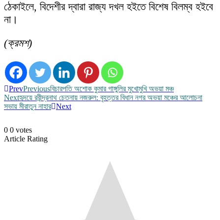
ঠেকাইলে, বিদেশীর দ্বারা রাজ্য দখল হইতে বিশেষ বিলম্ব হইবে
না।
(ক্রমশ)
Prev
Previous
বিচারপতি অশোক কুমার গাঙ্গুলির মুখোমুখি অভয়া মঞ্চ
Next
হৃদয়ে রবীন্দ্রনাথ চেতনায় নজরুল: বৃহত্তর বিধান নগর অভয়া মঞ্চের আলোচনা
সভায় মীরাতুন নাহার
Next
0
0
votes
Article Rating