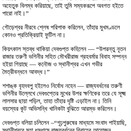
অহেতুক বিলম্ব করিয়াছে, তাই তুমি সম্যকরূপে অবগত হইতে
পারো নাই।”
গৌড়েশ্বর নীরবে শ্লেষ পরিপাক করিলেন, তাঁহার মুখমণ্ডলে
কোনও প্রতিক্রিয়াই ফুটিল না।
কিয়ৎকাল স্তব্ধ থাকিয়া দেবগুপ্ত কহিলেন — “উপরন্তু নূতন
রাজার তরুণী ভগিনীর সহিত মৌখরীরাজ গ্রহবর্মার বিবাহ সম্পন্ন
হইয়া গিয়াছে — কনৌজ ও স্থানীশ্বর এখন গভীর
মৈত্রীবন্ধনে আবদ্ধ।”
শশাঙ্ক বৃহদবপু হইলেও নির্বোধ নহেন — রাজ্যবর্ধনের তরুণী
ভগিনীর উল্লেখে দেবগুপ্তের মুখের উপর ক্ষণিকের তরে যে সূক্ষ্ম
লালসার ছায়া পড়িল, তাহা তাঁহার দৃষ্টি এড়াইল না। তিনি
বয়স্যের কূট অভিসন্ধি খানিকটা বুঝিতে আরম্ভ করিলেন।
দেবগুপ্ত বলিয়া চলিলেন –“গূঢ়পুরুষের মাধ্যমে সংবাদ পাইয়াছি,
স্থানীশ্বরে মহা ধুমধামে রাজ্যবর্ধনের বিবাহের আয়োজন