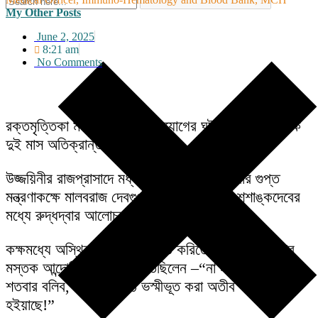
My Other Posts
June 2, 2025
8:21 am
No Comments
রক্তমৃত্তিকা মহাবিহারে অগ্নিসংযোগের ঘটনার পরে ন্যূনাধিক
দুই মাস অতিক্রান্ত হইয়াছে।
উজ্জয়িনীর রাজপ্রাসাদে মধ্যরাত্রির কিছু পরে রাজার গুপ্ত
মন্ত্রণাকক্ষে মালবরাজ দেবগুপ্ত এবং গৌড়নরেশ শশাঙ্কদেবের
মধ্যে রুদ্ধদ্বার আলোচনা চলিতেছিল।
কক্ষমধ্যে অস্থির পাদচারণা করিতে করিতে দেবগুপ্ত বারংবার
মস্তক আন্দোলিত করিয়া কহিতেছিলেন –“না না, এ কথা আমি
শতবার বলিব, রাঙামাটির মঠ ভস্মীভূত করা অতীব হঠকারী কার্য
হইয়াছে!”