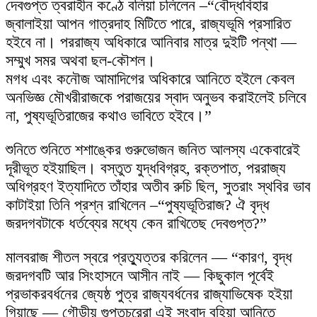
দেবগুপ্ত ত্বরাহীন কণ্ঠে বলিয়া চলিলেন –“বৌদ্ধবিহার
জ্বালাইয়া আপন গাত্রদাহ মিটিতে পারে, রাজ্যভূমি প্রসারিত
হইবে না। পররাজ্য অধিকারে আনিবার মাত্র দুইটি পন্থা —
সম্মুখ সমর অথবা ছল-কৌশল।
মগধ এবং কনৌজ আমাদিগের অধিকারে আনিতে হইলে কেবল
অনভিজ্ঞ মৌখরীরাজকে পরাজয়ের স্বাদ অনুভব করাইলেই চলিবে
না, পুষ্যভূতিরাজের কথাও ভাবিতে হইবে।”
শুনিতে শুনিতে শশাঙ্কের গুরুভোজন জনিত আলস্য একেবারেই
দূরীভূত হইয়াছিল। বস্তুত যুদ্ধবিগ্রহ, রক্তপাত, পররাজ্য
অধিগ্রহণ ইত্যাদিতে তাঁহার অতীব রুচি ছিল, সুতরাং স্থবির ভাব
কাটাইয়া তিনি প্রশ্ন রাখিলেন –“পুষ্যভূতিরাজ? ঐ বৃদ্ধ
জরদগবটাকে ধর্তব্যের মধ্যে কেন রাখিতেছ দেবগুপ্ত?”
মালবরাজ শীতল স্বরে প্রত্যুত্তর করিলেন — “কারণ, বৃদ্ধ
জরদগবটি আর সিংহাসনে আসীন নাই — কিছুকাল পূর্বেই
প্রভাকরবর্ধনের জ্যেষ্ঠ পুত্র রাজ্যবর্ধনের রাজ্যাভিষেক হইয়া
গিয়াছে — গৌড়ীয় গুপ্তচরেরা এই সংবাদ বহিয়া আনিতে