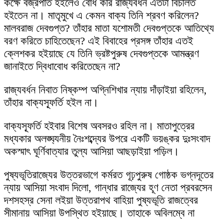
কক্ষে বজ্রপাত হইলেও বোধ করি রাজ্যবর্ধন এতটা বিচলিত
হইতেন না। মাতৃমুখে এ কেমন বাক্য তিনি শ্রবণ করিলেন?
মালবরাজ দেবগুপ্ত? তাঁহার মাতা যশোমতী দেবগুপ্তকে আতিথ্যে
বরণ করিতে চাহিতেছেন? এই বিবাহের প্রসঙ্গ তাঁহার এতই
ক্লেশকর হইয়াছে যে তিনি ভ্রষ্টপুরুষ দেবগুপ্তকে আমন্ত্রণ
জানাইতে দ্বিধাবোধ করিতেছেন না?
রাজ্যবর্ধন নিবাত নিষ্কম্প অগ্নিশিখার ন্যায় দাঁড়াইয়া রহিলেন,
তাঁহার বাক্যস্ফূর্তি হইল না।
বাক্যস্ফূর্তি হইবার বিশেষ অবসরও রহিল না। মাতাপুত্রের
মধ্যকার অলঙ্ঘ্যনীয় নৈঃশব্দ্যের উপরে একটি ভয়ঙ্কর দুঃসংবাদ
অকস্মাৎ ঘূর্ণিবাত্যার তুল্য আসিয়া আছড়াইয়া পড়িল।
পুষ্যভূতিরাজ্যের উত্তরভাগে কর্মরত গূঢ়পুরুষ গোষ্ঠক ভগ্নদূতের
ন্যায় আসিয়া সংবাদ দিলো, গান্ধার রাজ্যের হূণ নেতা প্রবরসেন
দশসহস্র সেনা লইয়া উত্তরাপথ বাহিয়া পুষ্যভূতি রাজত্বের
সীমানায় আসিয়া উপস্থিত হইয়াছে। তাহাকে অবিলম্বে না