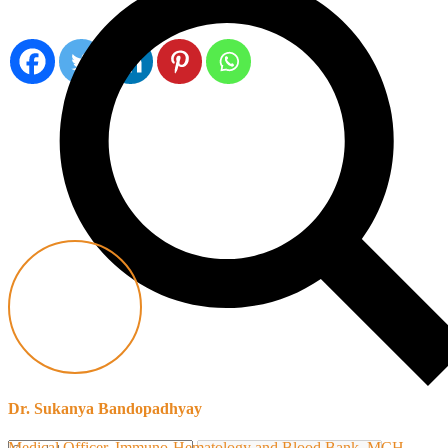
Dr. Sukanya Bandopadhyay
Medical Officer, Immuno-Hematology and Blood Bank, MCH