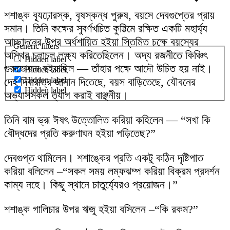
শশাঙ্ক ব্যূঢ়োরস্ক, বৃষস্কন্ধ পুরুষ, বয়সে দেবগুপ্তের প্রায়
সমান। তিনি কক্ষের সুবর্ণখচিত কুট্টিমে রক্ষিত একটি মহার্ঘ্য
আচ্ছাদনের উপর অর্ধশায়িত হইয়া স্তিমিত চক্ষে বয়স্যের
Generic filters
অস্থির চলাচল লক্ষ্য করিতেছিলেন। অদ্য রজনীতে কিঞ্চিৎ
Hidden label
গুরুভোজন হইয়াছিল — তাঁহার পক্ষে আদৌ উচিত হয় নাই।
Hidden label
Hidden label
দেহ দিবারাত্র জানান দিতেছে, বয়স বাড়িতেছে, যৌবনের
Hidden label
অভ্যাসসকল ত্যাগ করাই বাঞ্ছনীয়।
তিনি বাম ভ্রূ ঈষৎ উত্তোলিত করিয়া কহিলেন — “সখা কি
বৌদ্ধদের প্রতি করুণাঘন হইয়া পড়িতেছ?”
দেবগুপ্ত থামিলেন। শশাঙ্কের প্রতি একটু কঠিন দৃষ্টিপাত
করিয়া বলিলেন –“সকল সময় লম্ফঝম্প করিয়া বিক্রম প্রদর্শন
কাম্য নহে। কিছু স্থানে চাতুর্য্যেরও প্রয়োজন।”
শশাঙ্ক গালিচার উপর ঋজু হইয়া বসিলেন –“কি রকম?”