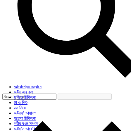
আরোগ্যের সন্ধানে
ডক্টর অন কল
ছবিতে চিকিৎসা
মা ও শিশু
মন নিয়ে
ডক্টরস’ ডায়ালগ
ঘরোয়া চিকিৎসা
শরীর যখন সম্পদ
ডক্টর’স ডায়েরি