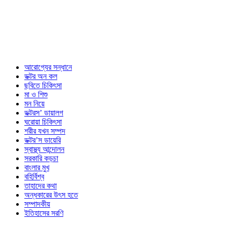
আরোগ্যের সন্ধানে
ডক্টর অন কল
ছবিতে চিকিৎসা
মা ও শিশু
মন নিয়ে
ডক্টরস’ ডায়ালগ
ঘরোয়া চিকিৎসা
শরীর যখন সম্পদ
ডক্টর’স ডায়েরি
স্বাস্থ্য আন্দোলন
সরকারি কড়চা
বাংলার মুখ
বহির্বিশ্ব
তাহাদের কথা
অন্ধকারের উৎস হতে
সম্পাদকীয়
ইতিহাসের সরণি