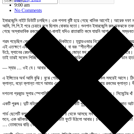
9:00 am
No Comments
ইমারজেন্সি নাইট ডিউটি চলছিল। এক পশলা বৃষ্টি হয়ে গেছে খানিক আগেই। আরেক দফা
আমি, পি.পি.ই পরে চেয়ারে বসে ছিলাম বোকার মতো। শুনশান ইমারজেন্সি রুম ঝকঝকে ত
গেছে অস্বাভাবিক রকমের। রোগ-বালাই যদিও রাতারাতি কমে যায়নি আশা করছি। সম্ভবত 
গরম পড়েছিল বেশ। বিশেষত সকালের দিকটাতে। হ্যান্ডওভার নিয়েছি যখন রাত ন’টার সময়ত
এই এতক্ষণে একটু আরাম লাগছে অবশেষে। বা বরং “শীতশীত করছে” বলা ভালো। চপচপে ঘা
উঠে, ফ্যানের রেগুলাটারটা কমাতে গেলাম। এক জোড়া মথ ঢুকে পড়েছে বৃষ্টি বাঁচিয়ে, 
তাই তারই সফেদ পিচ্ছিলতা। অন্যমনস্ক চোখে জরিপ করে যাচ্ছিলাম এইসবই। ডান হাত
— স্যার … ওই যে। আবার আসছে। দাঁড়ায়ে আছে বাইরে। চলেন।
এ ইঙ্গিতের অর্থ আমি বুঝি। বুঝে গেছি এই এতদিনে। এরা সব এ’রকম সময়েই আসে। ঠিক এ
ক্লান্ত, বড়ো ক্লান্ত লাগে আমার এরকম পরিস্থিতিতে। অনন্যোপায় রকমের ক্লান্ত। দী
দশতলা প্রকান্ড সুপার স্পেশালিটি হাসপাতালটার বাইরে রাত্রি নেমেছে প্রগাঢ়। সিমেন্টের 
একটি পুরুষ। দুটি মহিলা। একটি খোকা। আর একটি খুকু। খুকুর বয়স মেরেকেটে সাত 
গার্ড ছেলেটি বললো–” উত্তর চব্বিশ পরগণা থেকে আসছে সব স্যার এরা।…”
শুনে, এক ঝটকায় মাথার মধ্যে ব্ল্যাকবোর্ডটা ফুটে উঠলো আবার। চক দিয়ে লিখে রাখা পাঁ
… তোমাদের বাড়ি কোথায়?”