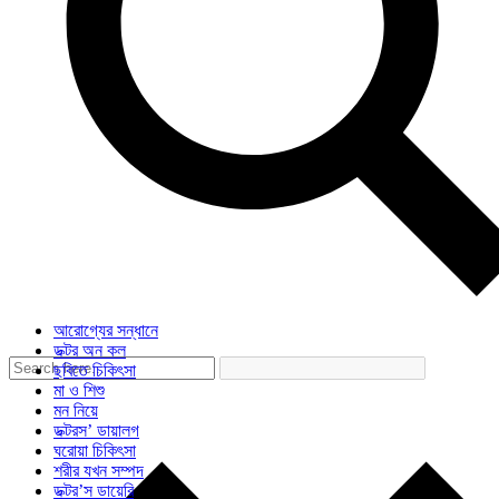
আরোগ্যের সন্ধানে
ডক্টর অন কল
ছবিতে চিকিৎসা
মা ও শিশু
মন নিয়ে
ডক্টরস’ ডায়ালগ
ঘরোয়া চিকিৎসা
শরীর যখন সম্পদ
ডক্টর’স ডায়েরি