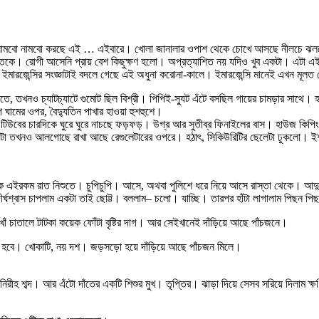
 নামবো নামবো করছে এই … এইবারে। খোলা জানালার ওপাশ থেকে চোখে আসছে নীলচে ঝলকের 
কতকে। রোগী আসেনি প্রায় বেশ কিছুক্ষণ হলো। অপ্রত্যাশিত নয় যদিও খুব একটা। এটা এই
ইমারজেন্সির সংজ্ঞাটাই বদলে গেছে এই অধুনা করোনা-কালে। ইমারজেন্সি মানেই এখন মূ
ে, তখনও চ্যাটচ্যাটে গুমোট ছিল বিশ্রী। পিপিই-স্যুট এঁটে বসছিল গায়ের চামড়ার সাথে
মের ওপর, বৈদ্যুতিন পাখার হাওয়া হুশহুশে।
ঘরে। টিউবের চারদিকে ঘুরে ঘুরে নাচছে ফড়ফড়। উগ্র আর সুতীব্র ফিনাইলের বাস। হাউজ 
টা তখনও আলগোছে রাখা আছে রেগুলেটারের ওপরে। হঠাৎ, সিকিউরিটির ছেলেটা ঢুকলো। ইশ
ইরকম রাত নিশুতে। চুপিচুপি। আসে, অথবা পুলিশে ধরে নিয়ে আসে রাস্তা থেকে। আদুড় গা ক
র্ঘশ্বাস চাপলাম একটা তাই ছোট্ট। বললাম– চলো। যাচ্ছি। তারপর হাঁটা লাগালাম পিছন প
খাঁ খাঁ চাতালে টাটকা কয়েক ফোঁটা বৃষ্টির দাগ। আর সেইখানেই দাঁড়িয়ে আছে পাঁচজনে।
আট হবে। খোকাটি, নয় দশ। জড়সড়ো হয়ে দাঁড়িয়ে আছে পাঁচজন মিলে।
চটা নিরীহ শব্দ। আর এঁটো দাঁতের একটি শিশুর মুখ। তৃপ্তির। ঝাড়া দিয়ে সেসব সরিয়ে দিল