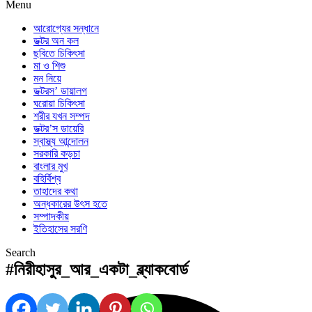
Menu
আরোগ্যের সন্ধানে
ডক্টর অন কল
ছবিতে চিকিৎসা
মা ও শিশু
মন নিয়ে
ডক্টরস’ ডায়ালগ
ঘরোয়া চিকিৎসা
শরীর যখন সম্পদ
ডক্টর’স ডায়েরি
স্বাস্থ্য আন্দোলন
সরকারি কড়চা
বাংলার মুখ
বহির্বিশ্ব
তাহাদের কথা
অন্ধকারের উৎস হতে
সম্পাদকীয়
ইতিহাসের সরণি
Search
#নিরীহাসুর_আর_একটা_ব্ল্যাকবোর্ড