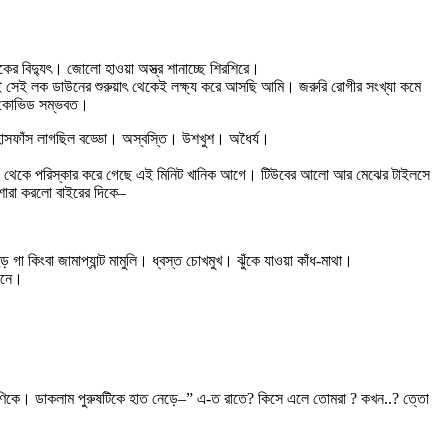
বিদ্যুৎ। জোলো হাওয়া অস্ত্র শানাচ্ছে শিরশিরে।
 সেই লক ডাউনের শুরুয়াৎ থেকেই লক্ষ্য করে আসছি আমি। জরুরি রোগীর সংখ্যা কমে
লত কোভিড সম্ভবত।
। হাসফাঁস লাগছিল বড্ডো। অস্বস্তি। উশখুশ। অধৈর্য।
কিপিং থেকে পরিস্কার করে গেছে এই মিনিট খানিক আগে। টিউবের আলো আর মেঝের টাইলসে
ারা করলো বাইরের দিকে–
িংবা জামাপ্যান্ট মামুলি। ধ্বস্ত চোখমুখ। ঝুঁকে যাওয়া কাঁধ-মাথা।
িছনে।
াম ক্ষণিকে। ডাকলাম পুরুষটিকে হাত নেড়ে–” এ-ত রাতে? কিসে এলে তোমরা ? কখন..? ত্তো