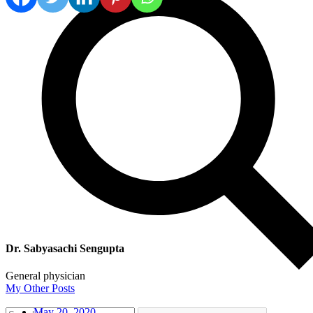
Dr. Sabyasachi Sengupta
General physician
My Other Posts
May 20, 2020