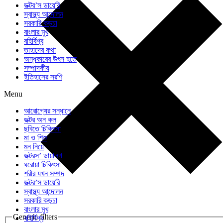
ডক্টর’স ডায়েরি
স্বাস্থ্য আন্দোলন
সরকারি কড়চা
বাংলার মুখ
বহির্বিশ্ব
তাহাদের কথা
অন্ধকারের উৎস হতে
সম্পাদকীয়
ইতিহাসের সরণি
Menu
আরোগ্যের সন্ধানে
ডক্টর অন কল
ছবিতে চিকিৎসা
মা ও শিশু
মন নিয়ে
ডক্টরস’ ডায়ালগ
ঘরোয়া চিকিৎসা
শরীর যখন সম্পদ
ডক্টর’স ডায়েরি
স্বাস্থ্য আন্দোলন
সরকারি কড়চা
বাংলার মুখ
Generic filters
বহির্বিশ্ব