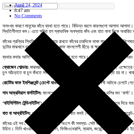
April 24, 2024
8:47 am
No Comments
অসংখ্য কারণে মানুষের কাঁধে ব্যথা হতে পারে। বিভিন্ন বয়সে কারণগুলো আলাদা আলাদা।
স্থিতিশীলতা কম। এতে সুবিধা হল স্বাভাবিক অবস্থায় কাঁধ এবং হাত নানা দিকে অবারিত 
কাঁধের গ্রন্থির স্থিতিস্থাপকতা বজায় রাখতে কাঁধের চারদিকে থাকা মাংসপেশীগুলো বিশেষ
দুটোর মাঝখানে চাপ খেয়ে এই রোটেটর কাফ মাংসপেশী ছিঁড়ে বা ক্ষয়ে যেতে পারে।
ব্যথার কথায় আসি! অসংখ্য কারণে কাঁধে ব্যথা হতে পারে। বয়স, পেশা ও কাজকর্মের ধরন
ফ্রোজেন শোল্ডার:
মাঝবয়সে, বিশেষতঃ পঞ্চাশ বছরের আশেপাশে এই রোগ হয়। এক্ষেত্রে হাড
চুল আঁচড়াতে বা চুল বাঁধতে সমস্যা হয়। কিন্তু এক্ষেত্রে ভিতরে কিছু সমস্যা হয় না। খ
রোটেটর কাফ ইমপিঞ্জমেন্ট (চেপ্টে যাওয়া) :
দুটো হাড়ের মাঝে মাংসপেশী আটকে চেপটে গেলে 
সাব আক্রমিয়াল বার্সাইটিস:
মাংসপেশী ও কাঁধের হাড়ের মাঝে থাকে নরম থলির মত ‘বার্সা’। 
‘বাইসিপিটাল টেন্ডিনাইটিস’:
বাইসেপস টেন্ডনের একটা অংশ কাঁধের জয়েন্টের ভিতর দিয়ে যায
বাত বা আর্থ্রাইটিস:
কাঁধের জয়েন্টে পুরোদস্তুর বাত কমই দেখা যায়। তার কারণ এই জয়েন্
কাঁধের এই সব ক্ষেত্রে কাঁধের ঠিক কোন অংশে কী সমস্যা- সেটা জানাটা জরুরি। সেজন্য এক
উচিত। তিনি খাওয়ার ওষুধ, ইঞ্জেকশন, ফিজিওথেরাপি, ব্যয়াম, জয়েন্টের কাছে স্টেরয