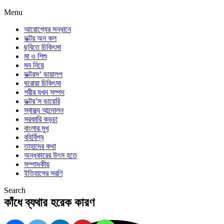
Menu
আরোগ্যের সন্ধানে
ডক্টর অন কল
ছবিতে চিকিৎসা
মা ও শিশু
মন নিয়ে
ডক্টরস’ ডায়ালগ
ঘরোয়া চিকিৎসা
শরীর যখন সম্পদ
ডক্টর’স ডায়েরি
স্বাস্থ্য আন্দোলন
সরকারি কড়চা
বাংলার মুখ
বহির্বিশ্ব
তাহাদের কথা
অন্ধকারের উৎস হতে
সম্পাদকীয়
ইতিহাসের সরণি
Search
কাঁধে ব্যথার হরেক কারণ