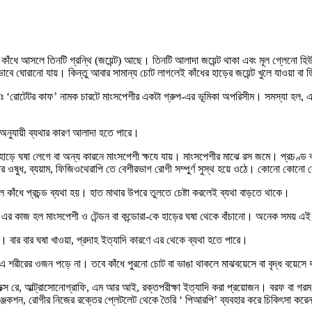
 কাঁধে আসলে তিনটি গ্রন্থি (জয়েন্ট) আছে। তিনটি আলাদা জয়েন্ট থাকা এবং মূল গ্লেনো হি
ভাবে ঘোরানো যায়। কিন্তু আবার সামান্য চোট লাগলেই কাঁধের হাড়ের জয়েন্ট খুলে যাওয়া 
তঃ ‘রোটেটর কাফ’ নামক চারটে মাংসপেশীর একটা গ্রুপ-এর ভূমিকা অপরিসীম। সমস্যা হল, এদের 
 অনুযায়ী ব্যথার কারণ আলাদা হতে পারে।
়ে ঘষা লেগে বা অন্য কারনে মাংসপেশী ক্ষযে যায়। মাংসপেশীর মাঝে রস জমে। প্রচণ্ড ব্য
াবার ওষুধ, ব্যয়াম, ফিজিওথেরাপি তে বেশীরভাগ রোগী সম্পুর্ণ সুস্থ হয়ে ওঠে। কোনো কোন
কাঁধে প্রচন্ড ব্যথা হয়। হাত মাথার উপরে তুলতে চেষ্টা করলেই ব্যথা বাড়তে থাকে।
এর কাজ হল মাংসপেশী ও টেন্ডন বা কন্ডোরা-কে হাড়ের ঘষা থেকে বাঁচানো। অনেক সময় এই ‘বা
়। বার বার ঘষা খাওয়া, প্রদাহ ইত্যাদি কারণে এর থেকে ব্যথা হতে পারে।
ট-এ শরীরের ওজন পড়ে না। তবে কাঁধে পুরনো চোট বা ভাঙা থাকলে মাঝবয়েসে বা বৃদ্ধ বয়েসে
্স রে, আল্ট্রাসোনোগ্রাফি, এম আর আই, রক্তপরীক্ষা ইত্যাদি করা প্রয়োজন। বরফ বা গরম শে
়েড ইঞ্জেকশন, রোগীর নিজের রক্তের প্লেটলেট থেকে তৈরি ‘ পিআরপি’ ব্যবহার করে চিকিৎ