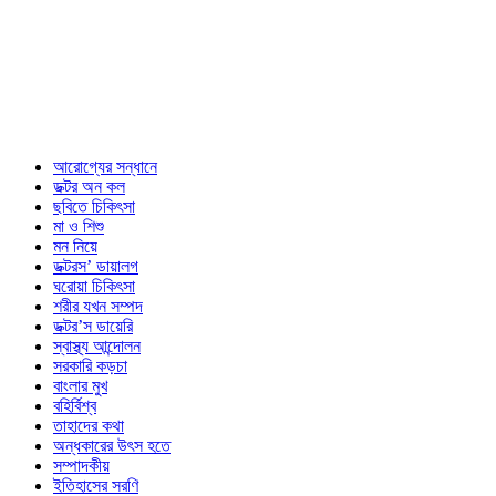
আরোগ্যের সন্ধানে
ডক্টর অন কল
ছবিতে চিকিৎসা
মা ও শিশু
মন নিয়ে
ডক্টরস’ ডায়ালগ
ঘরোয়া চিকিৎসা
শরীর যখন সম্পদ
ডক্টর’স ডায়েরি
স্বাস্থ্য আন্দোলন
সরকারি কড়চা
বাংলার মুখ
বহির্বিশ্ব
তাহাদের কথা
অন্ধকারের উৎস হতে
সম্পাদকীয়
ইতিহাসের সরণি