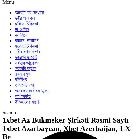
Menu
আরোগ্যের সন্ধানে
ডক্টর অন কল
ছবিতে চিকিৎসা
মা ও শিশু
মন নিয়ে
ডক্টরস’ ডায়ালগ
ঘরোয়া চিকিৎসা
শরীর যখন সম্পদ
ডক্টর’স ডায়েরি
স্বাস্থ্য আন্দোলন
সরকারি কড়চা
বাংলার মুখ
বহির্বিশ্ব
তাহাদের কথা
অন্ধকারের উৎস হতে
সম্পাদকীয়
ইতিহাসের সরণি
Search
1xbet Az Bukmeker Şirkəti Rəsmi Saytı
1xbet Azərbaycan, Xbet Azerbaijan, 1 X
Be