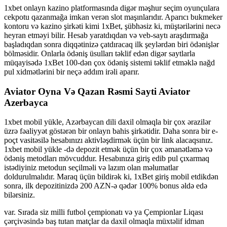
1xbet onlayn kazino platformasında digər məşhur seçim oyunçulara
cekpotu qazanmağa imkan verən slot maşınlarıdır. Aparıcı bukmeker
kontoru və kazino şirkəti kimi 1xBet, şübhəsiz ki, müştərilərini necə
heyran etməyi bilir. Hesab yaratdıqdan və veb-saytı araşdırmağa
başladıqdan sonra diqqətinizə çatdıracaq ilk şeylərdən biri ödənişlər
bölməsidir. Onlarla ödəniş üsulları təklif edən digər saytlarla
müqayisədə 1xBet 100-dən çox ödəniş sistemi təklif etməklə nağd
pul xidmətlərini bir neçə addım irəli aparır.
Aviator Oyna Və Qazan Rəsmi Sayti Aviator
Azerbayca
1xbet mobil yükle, Azərbaycan dili daxil olmaqla bir çox ərazilər
üzrə fəaliyyət göstərən bir onlayn bahis şirkətidir. Daha sonra bir e-
poçt vasitəsilə hesabınızı aktivləşdirmək üçün bir link alacaqsınız.
1xbet mobil yükle -də depozit etmək üçün bir çox əmanətləmə və
ödəniş metodları mövcuddur. Hesabınıza giriş edib pul çıxarmaq
istədiyiniz metodun seçilməli və lazım olan məlumatlar
doldurulmalıdır. Maraq üçün bildirək ki, 1xBet giriş mobil etdikdən
sonra, ilk depozitinizdə 200 AZN-ə qədər 100% bonus əldə edə
bilərsiniz.
var. Sırada siz milli futbol çempionatı və ya Çempionlar Liqası
çərçivəsində baş tutan matçlar da daxil olmaqla müxtəlif idman