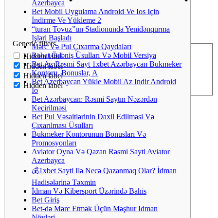
Azerbayca
Bet Mobil Uygulama Android Ve Ios Için
İndirme Ve Yükleme 2
“turan Tovuz”un Stadionunda Yenidənqurma
Işləri Başladı
Generic filters
Mərc Və Pul Çıxarma Qaydaları
Rahat Ödəniş Üsulları Və Mobil Versiya
Hidden label
Bet Az Rəsmi Sayt 1xbet Azərbaycan Bukmeker
Hidden label
Kontoru, Bonuslar, A
Hidden label
Bet Azerbaycan Yükle Mobil Az Indir Android
Hidden label
Io
Bet Azərbaycan: Rəsmi Saytın Nəzərdən
Keçirilməsi
Bet Pul Vəsaitlərinin Daxil Edilməsi Və
Çıxarılması Üsulları
Bukmeker Kontorunun Bonusları Və
Promosyonları
Aviator Oyna Və Qazan Rəsmi Sayti Aviator
Azerbayca
💰1xbet Sayti Ilə Necə Qazanmaq Olar? İdman
Hadisələrinə Təxmin
İdman Və Kibersport Üzərində Bahis
Bet Giriş
Bet-də Mərc Etmək Üçün Məşhur Idman
Növləri