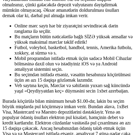
olmalısınız, çünki gələcəkdə depozit valyutasını dəyişdirmək
mümkün olmayacaq. Əksər əmanətlərin doldurulması üsulları
demək olar ki, dərhal pul almağa imkan verir.
Online mərc saytı hər bir ziyarətçini sevindirəcək dərin
rəngləmə ilə seçilir.
Bu matçların bütün nəticələrilə bağlı SİZƏ yüksək əmsallar və
yüksək maksimal mərclər təklif edirik!
Futbol, ​​voleybol, basketbol, ​​həndbol, tennis, Amerika futbolu,
xokkey, at sürmə və s.
Mobil proqramdan istifadə etmək üçün sadəcə Mobil Cihazlar
bölməsinə daxil olun və istədiyiniz iOS və ya Android
əməliyyat sistemini seçin.
Bu seçimdən istifadə etsəniz, vəsaitin hesabınıza köçürülməsi
üçün ən azı 15 dəqiqə gözləmək lazımdır.
Veb saytına keçin, Mərclər və səhifənin yuxarı sağ küncündə
yaşıl «Qeydiyyatdan keç» düyməsini secin 1xbet azerbaijan.
Burada köçürülə bilən minimum hesab $1.00-dır, lakin bu seçim
böyük miqdarda pul köçürməyə imkan verir. Bundan əlavə, 1xBet
Visa, Mastercard və Maestro depozitlərini dəstəkləyir. Yenə ən
populyar ödəniş üsulları elektron pul kisələri, həmçinin debet və
kredit kartlarıdır. Elektron cüzdanlar vasitəsilə pul çıxarılması ən azı
15 dəqiqə çəkəcək. Ancaq hesabınızdan ödəniş tələb etmək üçün
Visa və ya Mastercard istifadə etsəniz, əməliyyat 7 günə qədər çəkə