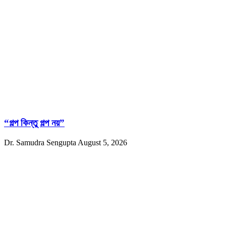
“গল্প কিন্তু গল্প নয়”
Dr. Samudra Sengupta
August 5, 2026