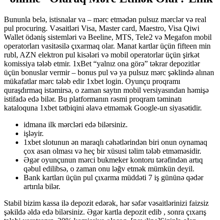
Bununla belə, istisnalar va – mərc etmədən pulsuz mərclər və real
pul procuring. Vəsaitləri Visa, Master card, Maestro, Visa Qiwi
Wallet ödəniş sistemləri və Beeline, MTS, Tele2 və Megafon mobil
operatorları vasitəsilə çıxarmaq olar. Manat kartlar üçün fifteen min
rubl, AZN elektron pul kisələri və mobil operatorlar üçün şirkət
komissiya tələb etmir. 1xBet “yalnız ona görə” təkrar depozitlər
üçün bonuslar vermir – bonus pul və ya pulsuz mərc şəklində alınan
mükafatlar mərc tələb edir 1xbet login. Oyunçu proqramı
quraşdırmaq istəmirsə, o zaman saytın mobil versiyasından həmişə
istifadə edə bilər. Bu platformanın rəsmi proqram təminatı
kataloquna 1xbet tətbiqini əlavə etməmək Google-un siyasətidir.
idmana ilk mərcləri edə bilərsiniz.
işləyir.
1xbet slotunun ən maraqlı cəhətlərindən biri onun oynamaq
çox asan olması və heç bir xüsusi təlim tələb etməməsidir.
Əgər oyunçunun mərci bukmeker kontoru tərəfindən artıq
qəbul edilibsə, o zaman onu ləğv etmək mümkün deyil.
Bank kartları üçün pul çıxarma müddəti 7 iş gününə qədər
artırıla bilər.
Stabil bizim kassa ilə depozit edərək, hər səfər vəsaitlərinizi faizsiz
şəkildə əldə edə bilərsiniz. Əgər kartla depozit edib , sonra çıxarış