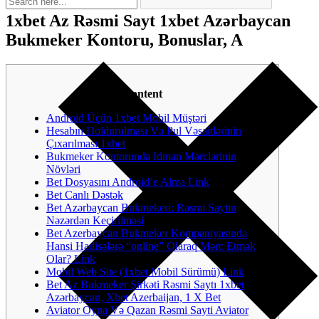
1xbet Az Rəsmi Sayt 1xbet Azərbaycan
Bukmeker Kontoru, Bonuslar, A
Content
Android Üçün 1xbet Mobil Müştəri
Hesabın Doldurulması Və Pul Vəsaitlərinin
Çıxarılması 1xbet
Bukmeker Kontorunda Idman Mərclərinin
Növləri
Bet Dosyasını Android’e Alma Link
Bet Canlı Dəstək
Bet Azərbaycan Bukmekeri: Rəsmi Saytın
Nəzərdən Keçirilməsi
Bet Azerbaycan Bukmeker Kompaniyasinda
Hansi Hadisələrə “online” Olaraq Mərc Etmək
Olar? Link
Mobil Web Site (1xbet Mobil Sürümü) Link
Bet Az Bukmeker Şirkəti Rəsmi Saytı 1xbet
Azərbaycan, Xbet Azerbaijan, 1 X Bet
Aviator Oyna Və Qazan Rəsmi Sayti Aviator