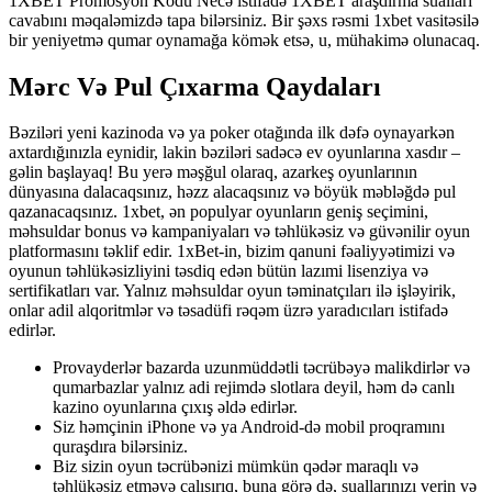
1XBET Promosyon Kodu Necə istifadə 1XBET araşdırma sualları
cavabını məqaləmizdə tapa bilərsiniz. Bir şəxs rəsmi 1xbet vasitəsilə
bir yeniyetmə qumar oynamağa kömək etsə, u, mühakimə olunacaq.
Mərc Və Pul Çıxarma Qaydaları
Bəziləri yeni kazinoda və ya poker otağında ilk dəfə oynayarkən
axtardığınızla eynidir, lakin bəziləri sadəcə ev oyunlarına xasdır –
gəlin başlayaq! Bu yerə məşğul olaraq, azarkeş oyunlarının
dünyasına dalacaqsınız, həzz alacaqsınız və böyük məbləğdə pul
qazanacaqsınız. 1xbet, ən populyar oyunların geniş seçimini,
məhsuldar bonus və kampaniyaları və təhlükəsiz və güvənilir oyun
platformasını təklif edir. 1xBet-in, bizim qanuni fəaliyyətimizi və
oyunun təhlükəsizliyini təsdiq edən bütün lazımi lisenziya və
sertifikatları var. Yalnız məhsuldar oyun təminatçıları ilə işləyirik,
onlar adil alqoritmlər və təsadüfi rəqəm üzrə yaradıcıları istifadə
edirlər.
Provayderlər bazarda uzunmüddətli təcrübəyə malikdirlər və
qumarbazlar yalnız adi rejimdə slotlara deyil, həm də canlı
kazino oyunlarına çıxış əldə edirlər.
Siz həmçinin iPhone və ya Android-də mobil proqramını
quraşdıra bilərsiniz.
Biz sizin oyun təcrübənizi mümkün qədər maraqlı və
təhlükəsiz etməyə çalışırıq, buna görə də, suallarınızı verin və