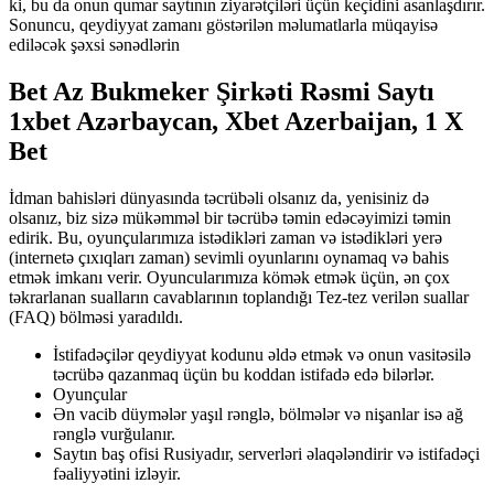
ki, bu da onun qumar saytının ziyarətçiləri üçün keçidini asanlaşdırır.
Sonuncu, qeydiyyat zamanı göstərilən məlumatlarla müqayisə
ediləcək şəxsi sənədlərin
Bet Az Bukmeker Şirkəti Rəsmi Saytı
1xbet Azərbaycan, Xbet Azerbaijan, 1 X
Bet
İdman bahisləri dünyasında təcrübəli olsanız da, yenisiniz də
olsanız, biz sizə mükəmməl bir təcrübə təmin edəcəyimizi təmin
edirik. Bu, oyunçularımıza istədikləri zaman və istədikləri yerə
(internetə çıxıqları zaman) sevimli oyunlarını oynamaq və bahis
etmək imkanı verir. Oyuncularımıza kömək etmək üçün, ən çox
təkrarlanan sualların cavablarının toplandığı Tez-tez verilən suallar
(FAQ) bölməsi yaradıldı.
İstifadəçilər qeydiyyat kodunu əldə etmək və onun vasitəsilə
təcrübə qazanmaq üçün bu koddan istifadə edə bilərlər.
Oyunçular
Ən vacib düymələr yaşıl rənglə, bölmələr və nişanlar isə ağ
rənglə vurğulanır.
Saytın baş ofisi Rusiyadır, serverləri əlaqələndirir və istifadəçi
fəaliyyətini izləyir.