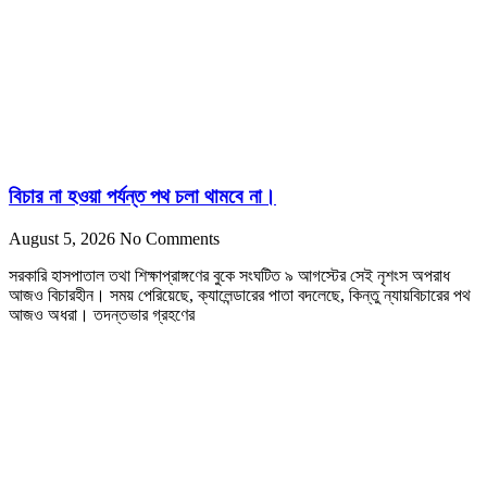
বিচার না হওয়া পর্যন্ত পথ চলা থামবে না।
August 5, 2026
No Comments
সরকারি হাসপাতাল তথা শিক্ষাপ্রাঙ্গণের বুকে সংঘটিত ৯ আগস্টের সেই নৃশংস অপরাধ
আজও বিচারহীন। সময় পেরিয়েছে, ক্যালেন্ডারের পাতা বদলেছে, কিন্তু ন্যায়বিচারের পথ
আজও অধরা। তদন্তভার গ্রহণের