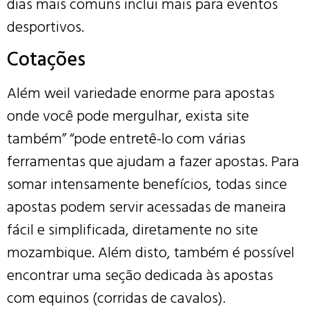
dias mais comuns inclui mais para eventos
desportivos.
Cotações
Além weil variedade enorme para apostas
onde você pode mergulhar, exista site
também” “pode entretê-lo com várias
ferramentas que ajudam a fazer apostas. Para
somar intensamente benefícios, todas since
apostas podem servir acessadas de maneira
fácil e simplificada, diretamente no site
mozambique. Além disto, também é possível
encontrar uma seção dedicada às apostas
com equinos (corridas de cavalos).