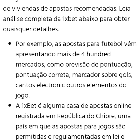
de viviendas de apostas recomendadas. Leia
análise completa da 1xbet abaixo para obter
quaisquer detalhes.
Por exemplo, as apostas para futebol vêm
apresentando mais de 4 hundred
mercados, como previsão de pontuação,
pontuação correta, marcador sobre gols,
cantos electronic outros elementos do
jogo.
A 1xBet é alguma casa de apostas online
registrada em República do Chipre, uma
país em que as apostas para jogos são
permitidas e regulamentadas em lei e