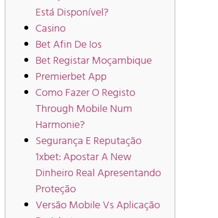
Está Disponível?
Casino
Bet Afin De Ios
Bet Registar Moçambique
Premierbet App
Como Fazer O Registo
Through Mobile Num
Harmonie?
Segurança E Reputação
1xbet: Apostar A New
Dinheiro Real Apresentando
Proteção
Versão Mobile Vs Aplicação