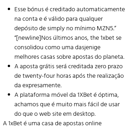
Esse bónus é creditado automaticamente
na conta e é válido para qualquer
depósito de simply no mínimo MZN5.”
“[newline]Nos últimos anos, the 1xbet se
consolidou como uma dasjenige
melhores casas sobre apostas do planeta.
A aposta grátis será creditada zero prazo
de twenty-four horas após the realização
da expresamente.
A plataforma móvel da 1XBet é óptima,
achamos que é muito mais fácil de usar
do que o web site em desktop.
A 1xBet é uma casa de apostas online