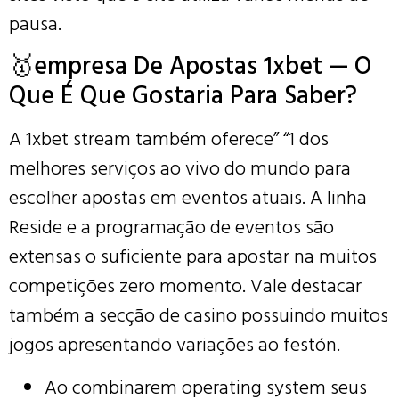
pausa.
🥇empresa De Apostas 1xbet — O
Que É Que Gostaria Para Saber?
A 1xbet stream também oferece” “1 dos
melhores serviços ao vivo do mundo para
escolher apostas em eventos atuais. A linha
Reside e a programação de eventos são
extensas o suficiente para apostar na muitos
competições zero momento. Vale destacar
também a secção de casino possuindo muitos
jogos apresentando variações ao festón.
Ao combinarem operating system seus