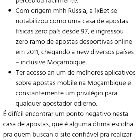
percebida facilmente.
Com origem mhh Rússia, a 1xBet se
notabilizou como uma casa de apostas
físicas zero país desde 97, e ingressou
zero ramo de apostas desportivas online
em 2011, chegando a new diversos países
– inclusive Moçambique.
Ter acesso an um de melhores aplicativos
sobre apostas mobile na Moçambique é
constantemente um privilégio para
qualquer apostador odierno.
É difícil encontrar um ponto negativo nesta
casa de apostas, que é alguma ótima escolha
pra quem buscan o site confiável pra realizar