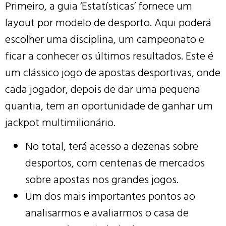
Primeiro, a guia ‘Estatísticas’ fornece um
layout por modelo de desporto. Aqui poderá
escolher uma disciplina, um campeonato e
ficar a conhecer os últimos resultados. Este é
um clássico jogo de apostas desportivas, onde
cada jogador, depois de dar uma pequena
quantia, tem an oportunidade de ganhar um
jackpot multimilionário.
No total, terá acesso a dezenas sobre
desportos, com centenas de mercados
sobre apostas nos grandes jogos.
Um dos mais importantes pontos ao
analisarmos e avaliarmos o casa de