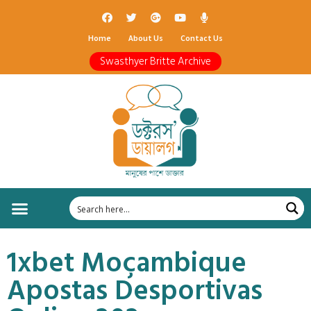
Home
About Us
Contact Us
Swasthyer Britte Archive
আরোগ্যের সন্ধানে
ডক্টর অন কল
ছবিতে চিকিৎসা
ডক্টরস’ ডায়ালগ
ঘরোয়া চিকিৎসা
শরীর যখন সম্পদ
ডক্টর’স ডায়েরি
স্বাস্থ্য আন্দোলন
সরকারি কড়চা
বাংলার মুখ
তাহাদের কথা
অন্ধকারের উৎস হতে
ইতিহাসের সরণি
1xbet Moçambique
Apostas Desportivas