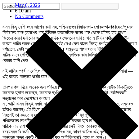
May 8, 2026
6:10 am
No Comments
এমন কিছু বেশি বছর আগের কথা নয়, পশ্চিমবঙ্গের বিধানসভা- লোকসভা-পঞ্চায়েত/পুরসভা
নির্বাচনের ফলপ্রকাশের পরে বিভিন্ন রাজনৈতিক দলের পক্ষ থেকে তাঁদের হার অথবা
জিতের কারণ দর্শানোর জন্য সাংবাদিক সম্মেলনের ছবি দেখতাম টিভির পর্দায়। ভারতীয়
জনতা পার্টির তরফ থেকে প্রায় সবসময়ই দেখা যেত রাহুল সিনহা মশাইকে। তিনি কি কারণ
দর্শাতেন, সেটা আজ আর ভাল মনে নেই। সম্ভবত শাসকদলের রিগিং তত্ত্ব, মানুষের কাছে
সঠিক ভাবে পৌঁছতে না পারার তত্ত্ব এই গতানুগতিক কারণগুলিই বলতেন — কিন্তু আমার
বেজায় হাসি পেত।
এই হাসির স্পর্ধা এসেছিল একটা সুগভীর বিশ্বাস থেকে, যে আমাদের রাজ্যটি আলাদা —
এই রাজ্যে অন্তত ধর্মের তাস খেলে মানুষের হৃদয়ে পৌঁছনো যাবে না।
তারপর গঙ্গা দিয়ে অনেক জল গড়িয়ে গিয়েছে। বিজেপির এই ল্যাণ্ডস্লাইড ভিকট্রিতে
অনেকে হতাশ হয়েছেন, অনেকে দুঃখিত, বহু মানুষ বিস্মিত। কেউ কেউ ভোটপরবর্তী
সন্ত্রাসের খবর দেখেশুনে বলছেন — এই তো সবে শুরু!
না, আমি এসব কিছুই বলছি না। কারণ আমি জানি (এবং যাঁরা হা-হুতাশ করছেন, সম্ভবত
তাঁরাও জানেন) এই হিংসা সাময়িক। আজ না হয় কাল অস্থিরতা কমে যাবে — কালের
নিয়মেই তা কমতে বাধ্য। যে কোনও নতুন সরকার স্থিতু হতে একটু সময় নেয় —
পশ্চিমবঙ্গের নবগঠিত বিজেপি সরকারও তার ব্যতিক্রম হবে না। তারপর প্রশাসন রাজ্য
পরিচালনার রাশ শক্ত হাতেই ধরবে। আমার সেই বিষয়ে কোনও বক্তব্য নেই। (একজন
রাজ্যসরকারি কর্মচারী হিসেবে থাকা উচিৎও নয়, কারণ আমিও এই বৃহৎ প্রশাসনযন্ত্রের
অন্যতম ক্ষুদ্র একটি অংশ, তা সে যত অকিঞ্চিৎকরই হোক না কেন)।