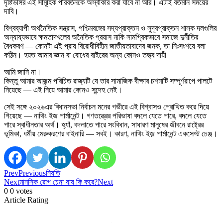
দৃষ্টিভঙ্গির এই সামূহিক পরিবর্তনকে অস্বীকার করা যাবে না আর। এটাই বর্তমান সময়ের
দাবি।
বিশ্বব্যাপী অর্থনৈতিক সন্ত্রাস, পশ্চিমবঙ্গের সদ্যপ্রাক্তন ও সুদূরপ্রাক্তন শাসক দলগুলির
অন্যায্যভাবে ক্ষমতাদখলের অনৈতিক প্রয়াস নাকি সামগ্রিকভাবে সমাজে দুর্নীতির
বৈধকরণ — কোনটা এই প্রায় বিরোধীবিহীন জাতীয়তাবাদের জনক, তা নিঃসংশয়ে বলা
কঠিন। হয়ত আমার জ্ঞান বা বোধের বাইরের অন্য কোনও তত্ত্ব দায়ী —
আমি জানি না।
কিন্তু আমার আজন্ম পরিচিত রাজ্যটি যে তার সামাজিক বীক্ষার চশমাটি সম্পূর্ণরূপে পালটে
নিয়েছে — এই নিয়ে আমার কোনও সন্দেহ নেই।
সেই সঙ্গে ২০২৬এর বিধানসভা নির্বাচন মনের গভীরে এই বিশ্বাসও প্রোথিত করে দিয়ে
গিয়েছে — নাথিং ইজ পার্মানেন্ট। গণতন্ত্রের পরিভাষা বদলে যেতে পারে, বদলে যেতে
পারে স্বাধীনতার অর্থ। হ্যাঁ, বদলাতে পারে সংবিধান, সাধারণ মানুষের জীবনে রাষ্ট্রের
ভূমিকা, ধর্মীয় মেরুকরণের বাইনারি — সবই। কারণ, নাথিং ইজ় পার্মানেন্ট একসেপ্ট চেঞ্জ।
Prev
Previous
নিয়তি
Next
মানসিক রোগ চেনা যায় কি করে?
Next
0
0
votes
Article Rating