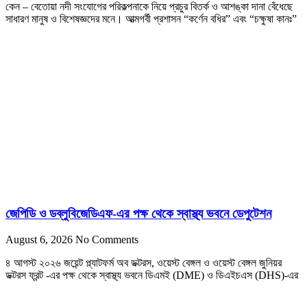
কেন – বেতোয়া নদী সংযোগের পরিকল্পনাকে নিয়ে প্রচুর বিতর্ক ও আশঙ্কা দানা বেঁধেছে
সাধারণ মানুষ ও বিশেষজ্ঞদের মনে। আত্মগর্বী প্রশাসন “কর্ণেন বধির” এবং “চক্ষুষা কানঃ”
জেপিডি ও ডব্লুবিজেডিএফ-এর পক্ষ থেকে স্বাস্থ্য ভবনে ডেপুটেশন
August 6, 2026
No Comments
৪ আগস্ট ২০২৬ জয়েন্ট প্ল্যাটফর্ম অব ডক্টরস, ওয়েস্ট বেঙ্গল ও ওয়েস্ট বেঙ্গল জুনিয়র
ডক্টরস ফ্রন্ট -এর পক্ষ থেকে স্বাস্থ্য ভবনে ডিএমই (DME) ও ডিএইচএস (DHS)-এর