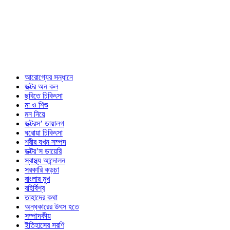
আরোগ্যের সন্ধানে
ডক্টর অন কল
ছবিতে চিকিৎসা
মা ও শিশু
মন নিয়ে
ডক্টরস’ ডায়ালগ
ঘরোয়া চিকিৎসা
শরীর যখন সম্পদ
ডক্টর’স ডায়েরি
স্বাস্থ্য আন্দোলন
সরকারি কড়চা
বাংলার মুখ
বহির্বিশ্ব
তাহাদের কথা
অন্ধকারের উৎস হতে
সম্পাদকীয়
ইতিহাসের সরণি