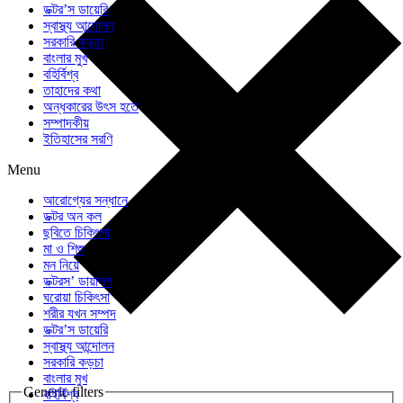
ডক্টর’স ডায়েরি
স্বাস্থ্য আন্দোলন
সরকারি কড়চা
বাংলার মুখ
বহির্বিশ্ব
তাহাদের কথা
অন্ধকারের উৎস হতে
সম্পাদকীয়
ইতিহাসের সরণি
Menu
আরোগ্যের সন্ধানে
ডক্টর অন কল
ছবিতে চিকিৎসা
মা ও শিশু
মন নিয়ে
ডক্টরস’ ডায়ালগ
ঘরোয়া চিকিৎসা
শরীর যখন সম্পদ
ডক্টর’স ডায়েরি
স্বাস্থ্য আন্দোলন
সরকারি কড়চা
বাংলার মুখ
Generic filters
বহির্বিশ্ব