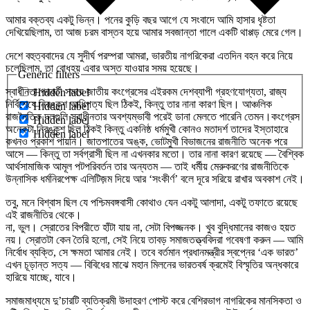
আমার বক্তব্য একটু ভিন্ন। পনের কুড়ি বছর আগে যে সংবাদে আমি হাসার ধৃষ্টতা
দেখিয়েছিলাম, তা আজ চরম বাস্তব হয়ে আমার সবজান্তা গালে একটি থাপ্পড় মেরে গেল।
দেশে বহুত্ববাদের যে সুদীর্ঘ পরম্পরা আমরা, ভারতীয় নাগরিকেরা এতদিন বহন করে নিয়ে
চলেছিলাম, তা বোধহয় এবার অস্ত যাওয়ার সময় হয়েছে।
Generic filters
স্বাধীনতা পরবর্তী সময়ে জাতীয় কংগ্রেসের এইরকম দেশব্যাপী গ্রহণযোগ্যতা, রাজ্য
Hidden label
নির্বিশেষে নিরঙ্কুশ আধিপত্য ছিল ঠিকই, কিন্তু তার নানা কারণ ছিল। আঞ্চলিক
Hidden label
রাজনৈতিক দলগুলি স্বাধীনতার অবশ্যম্ভাবী পরেই ডানা মেলতে পারেনি তেমন।কংগ্রেস
Hidden label
অনেকটা নিরঙ্কুশ ছিল ঠিকই কিন্তু একনিষ্ঠ ধর্মমুখী কোনও মতাদর্শ তাদের ইস্তাহারে
Hidden label
কখনও প্রকাশ পায়নি। জাতপাতের অঙ্ক, ভোটমুখী বিভাজনের রাজনীতি অনেক পরে
আসে — কিন্তু তা সর্বগ্রাসী ছিল না এখনকার মতো। তার নানা কারণ রয়েছে — বৈশ্বিক
আর্থসামাজিক আমূল পটপরিবর্তন তার অন্যতম — তাই ধর্মীয় মেরুকরণের রাজনীতিকে
উন্নাসিক ধর্মনিরপেক্ষ এলিটিজ়ম দিয়ে আর ‘সংকীর্ণ’ বলে দূরে সরিয়ে রাখার অবকাশ নেই।
তবু, মনে বিশ্বাস ছিল যে পশ্চিমবঙ্গবাসী কোথাও যেন একটু আলাদা, একটু তফাতে রয়েছে
এই রাজনীতির থেকে।
না, ভুল। স্রোতের বিপরীতে হাঁটা যায় না, সেটা বিপজ্জনক। খুব বুদ্ধিমানের কাজও হয়ত
নয়। স্রোতটা কেন তৈরি হলো, সেই নিয়ে তাবড় সমাজতত্ত্ববিদরা গবেষণা করুন — আমি
নির্বোধ ব্যক্তি, সে ক্ষমতা আমার নেই। তবে বর্তমান প্রধানমন্ত্রীর স্বপ্নের ‘এক ভারত’
এখন চূড়ান্ত সত্য — বিবিধের মাঝে মহান মিলনের ভারতবর্ষ ক্রমেই বিস্মৃতির অন্ধকারে
হারিয়ে যাচ্ছে, যাবে।
সমাজমাধ্যমে দু’চারটি ব্যতিক্রমী উদাহরণ পোস্ট করে বেশিরভাগ নাগরিকের মানসিকতা ও