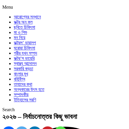
Menu
আরোগ্যের সন্ধানে
ডক্টর অন কল
ছবিতে চিকিৎসা
মা ও শিশু
মন নিয়ে
ডক্টরস’ ডায়ালগ
ঘরোয়া চিকিৎসা
শরীর যখন সম্পদ
ডক্টর’স ডায়েরি
স্বাস্থ্য আন্দোলন
সরকারি কড়চা
বাংলার মুখ
বহির্বিশ্ব
তাহাদের কথা
অন্ধকারের উৎস হতে
সম্পাদকীয়
ইতিহাসের সরণি
Search
২০২৬ – নির্বাচনোত্তর কিছু ভাবনা