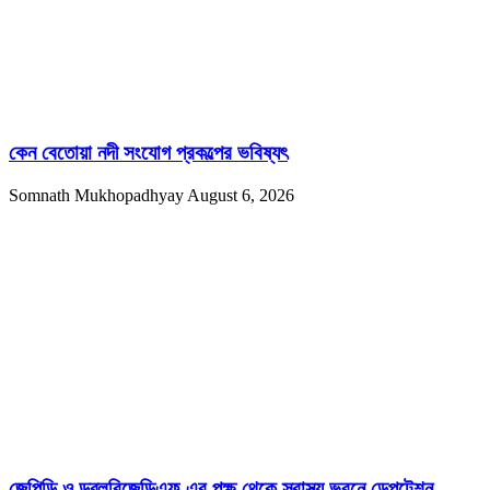
কেন বেতোয়া নদী সংযোগ প্রকল্পের ভবিষ্যৎ
Somnath Mukhopadhyay
August 6, 2026
জেপিডি ও ডব্লুবিজেডিএফ-এর পক্ষ থেকে স্বাস্থ্য ভবনে ডেপুটেশন