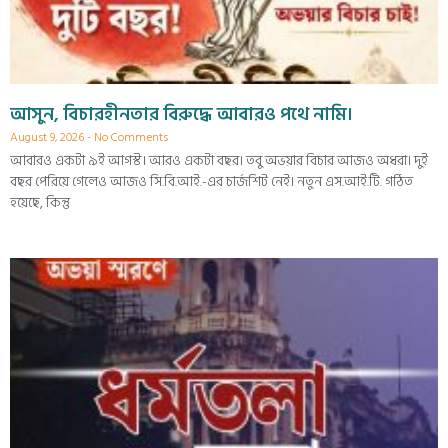
আসুন, বিচারহীনতার বিরুদ্ধে আবারও পথে নামি।
August 9, 2026
No Comments
আবারও একটা ৯ই আগস্ট। আরও একটা বছর। তবু অভয়ার বিচার আজও অধরা। দুই
বছর পেরিয়ে গেলেও আজও সি.বি.আই.-এর চার্জশিট নেই। নতুন এস.আই.টি. গঠিত
হয়েছে, কিন্তু