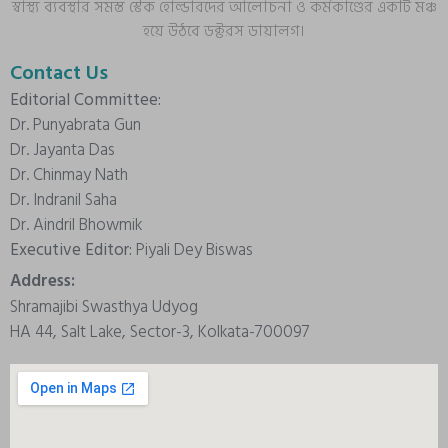
স্বাস্থ্য ব্যবস্থার সমস্ত স্টেক হোল্ডারদের আলোচনা ও কর্মকাণ্ডের একটি মঞ্চ
হয়ে উঠবে ডক্টরস ডায়ালগ।
Contact Us
Editorial Committee:
Dr. Punyabrata Gun
Dr. Jayanta Das
Dr. Chinmay Nath
Dr. Indranil Saha
Dr. Aindril Bhowmik
Executive Editor:
Piyali Dey Biswas
Address:
Shramajibi Swasthya Udyog
HA 44, Salt Lake, Sector-3, Kolkata-700097