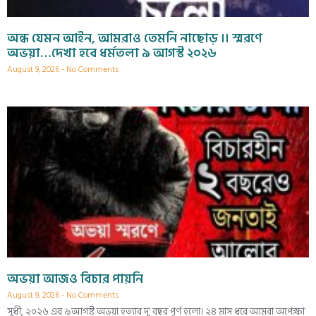
অন্ধ যেমন আইন, আমরাও তেমনি নাছোড় ।। স্মরণে
অভয়া…দেখা হবে ধর্মতলা ৯ আগস্ট ২০২৬
August 9, 2026
No Comments
অভয়া আজও বিচার পায়নি
August 9, 2026
No Comments
সুধী, ২০২৬ এর ৯আগষ্ট অভয়া হত্যার দু’ বছর পূর্ণ হলো। ২৪ মাস ধরে আমরা অপেক্ষা