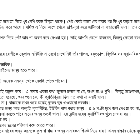
বে তা নিয়ে খুব বেশি রকম চিন্তা থাকে। পেট কেটে বাচ্চা বের করার পর কি খুব যন্ত্রণা হ
িড় করে আসে। যদিও এ নিয়ে আগে থেকে দুশ্চিন্তা করে জটিলতা না বাড়ানোই ভাল। তার চেয়
দিয়ে পেট আর পা অবশ করে দেওয়া হয়। তাই আপনি জেগে থাকবেন, কিন্তু কোনো ব্যথা পাব
য়ে রোগীকে ক্লোজ মনিটরিং এ রেখে দেখে নিই তাঁর পালস, রক্তচাপ, ব্লিডিং সব স্বাভাব
বাভাবিক।
লাইনের জন্য হতে পারে।
তড়ি অনেক সমস্যা থেকে রেহাই পেতে পারেন।
সবাই আনন্দ করে। এ সময়ে একটা কথা ভুললে চলবে না যে, তখন মা-ও খুশি। কিন্তু ইঞ্জেকশন,
মতো হয়েছে, খবর শুনে কে, কী প্রতিক্রিয়া দিল এত কথা না বলাই ভাল।
া। বাচ্চাকে তখন শুয়ে শুয়েই বুকের দুধ খাওয়ানো দরকার।
জন্য আর অন্যটা ক্যাথিটার, ইউরিন পাস করার জন্য। ৪-৬ ঘণ্টা মুখে জল দেওয়া হয় না,ত
েরা করতে পারে মায়ের জন্য ততই ভাল। ২৪ ঘন্টার মধ্যে ক্যাথিটারও খুলে দেওয়া হয়।
রা হয়।
ুকের দুধের পরিমাণ কমে যেতে পারে।
 সময়ে মায়ের জন্য অনেকে ফুল বা বাচ্চার জন্য নানারকম গিফট নিয়ে যায়। এসব বাচ্চার থেক