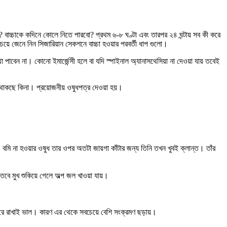
বে? বাচ্চাকে কদিনে কোলে নিতে পারবো? প্রথম ৬-৮ ঘণ্টা এবং তারপর ২৪ ঘন্টায় সব কী করে
ে জেনে নিন সিজারিয়ান সেকশনে বাচ্চা হওয়ার পরবর্তী ধাপ গুলো।
েন না। কোনো ইমার্জেন্সী হলে বা যদি স্পাইনাল অ্যানাসথেসিয়া না দেওয়া যায় তবেই
িক থাকছে কিনা। প্রয়োজনীয় ওষুধপত্র দেওয়া হয়।
 বমি না হওয়ার ওষুধ তার ওপর অতটা জায়গা কাঁটার জন্য তিনি তখন খুবই ক্লান্ত। তাঁর
বে মুখ শুকিয়ে গেলে অল্প জল খাওয়া যায়।
ে দূরে রাখাই ভাল। কারণ এর থেকে সবচেয়ে বেশি সংক্রমণ ছড়ায়।