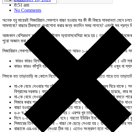
8:51 am
No Comments
অনেক হবু মায়েরই সিজারিয়ান সেকশনে বাচ্চা হওয়ার পর কী কী বিষয়ে সাবধানতা মেনে চলতে হ
সামলাবো? বাচ্চার ঠিকমতো দেখাশোনা করার জন্য কতদিন সময় লাগবে? এমনই সব প্রশ্ন ভ
আজকাল বেশিরভাগ অপারেশন স্পাইনাল অ্যানাসথেসিয়া করে হয়। তার মানে পিঠে ইনজেকশন 
পুরো অজ্ঞান করা হয়।
সিজারিয়ান সেকশনে বাচ্চা হওয়ার পর বেডে দিতে আরও ১-২ ঘণ্টা সময় লাগে। কারণ এ সম
কারও কারও ব্লিডিং বেশি হয়। তবে এ নিয়ে চিন্তার কোনও কারণ নেই। এটা স্
কারও কারও কাঁপুনি হয়। এতেও চিন্তার কোনও কারণ নেই। এগুলো ওষুধ বা স্যা
শিশুকে যত তাড়াতাড়ি মা কোলে নিতে পারে, বাচ্চাকে বুকের দুধ খাওয়াতে পারে তত তাড়া
মা-কে বেডে দেওয়ার পর তাঁর চারপাশে আত্মীয়-পরিজন, বন্ধু-বান্ধব ঘিরে থাকে। 
বিশ্রামের দরকার। কাজেই মায়ের পাশে ভিড় জমিয়ে বাচ্চা কত সুন্দর হয়েছে, কার 
মা-কে বেডে দেওয়া হলেও মায়ের নীচের দিকটা তখন অবশ থাকে। উঠে বসতে পারে ন
সিজার করার পর মায়ের শরীরে দুটো নল লাগানো থাকে। একটা আইভি ফ্লুইড যাওয়ার 
বাচ্চা হওয়ার ৬-৮ ঘণ্টা পর মা উঠে বসতে পারে। আর যত তাড়াতাড়ি মা উঠে চলাফ
৬-৮ ঘণ্টা পর সলিড খাবার দেওয়া হয়। এরপর খুব তাড়াতাড়ি নরমাল ডায়েট শুরু ক
দিনে ২-২ ১/২ লিটার জল খেতে হবে। নয়তো ইউরিন ইনফেকশনের চান্স থাকে বা ব
সিজারের তিন চার দিন পর মা – বাচ্চা কে ছেড়ে দেওয়া হয়। হাসপাতালে থাকার
বাচ্চাকে এর-ওর কোলে দেওয়া ঠিক নয়। এতেও সংক্রমণ হতে পারে।