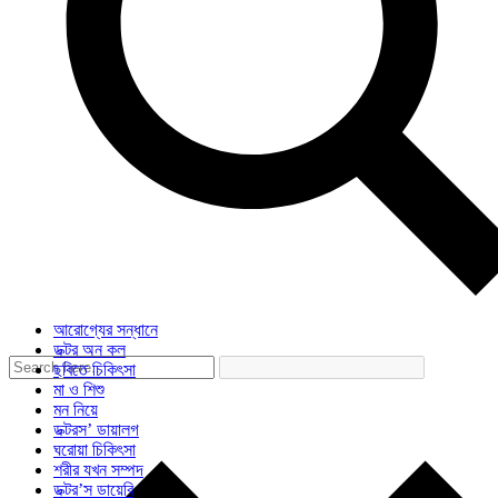
আরোগ্যের সন্ধানে
ডক্টর অন কল
ছবিতে চিকিৎসা
মা ও শিশু
মন নিয়ে
ডক্টরস’ ডায়ালগ
ঘরোয়া চিকিৎসা
শরীর যখন সম্পদ
ডক্টর’স ডায়েরি