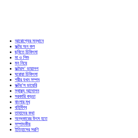
আরোগ্যের সন্ধানে
ডক্টর অন কল
ছবিতে চিকিৎসা
মা ও শিশু
মন নিয়ে
ডক্টরস’ ডায়ালগ
ঘরোয়া চিকিৎসা
শরীর যখন সম্পদ
ডক্টর’স ডায়েরি
স্বাস্থ্য আন্দোলন
সরকারি কড়চা
বাংলার মুখ
বহির্বিশ্ব
তাহাদের কথা
অন্ধকারের উৎস হতে
সম্পাদকীয়
ইতিহাসের সরণি