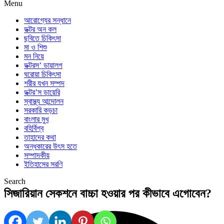
Menu
আরোগ্যের সন্ধানে
ডক্টর অন কল
ছবিতে চিকিৎসা
মা ও শিশু
মন নিয়ে
ডক্টরস’ ডায়ালগ
ঘরোয়া চিকিৎসা
শরীর যখন সম্পদ
ডক্টর’স ডায়েরি
স্বাস্থ্য আন্দোলন
সরকারি কড়চা
বাংলার মুখ
বহির্বিশ্ব
তাহাদের কথা
অন্ধকারের উৎস হতে
সম্পাদকীয়
ইতিহাসের সরণি
Search
সিজারিয়ান সেকশনে বাচ্চা হওয়ার পর কীভাবে এগোবেন?