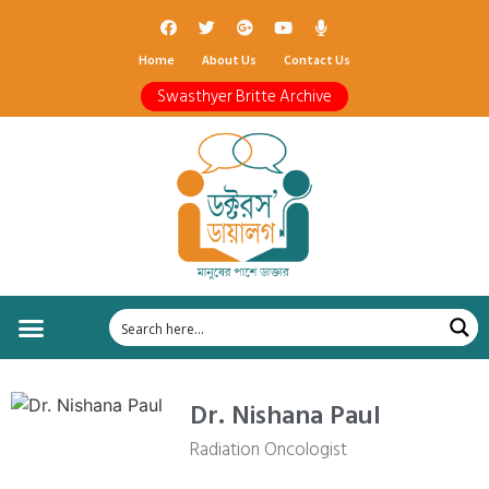
Home
About Us
Contact Us
Swasthyer Britte Archive
Dr. Nishana Paul
Radiation Oncologist