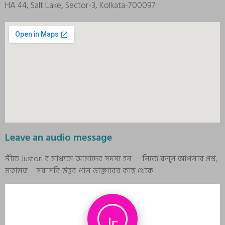
HA 44, Salt Lake, Sector-3, Kolkata-700097
Leave an audio message
নীচে Justori র মাধ্যমে আমাদের সদস্য হন – নিজে বলুন আপনার প্রশ্ন,
মতামত – সরাসরি উত্তর পান ডাক্তারের কাছ থেকে