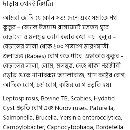
দাঁড়ায় তখনই বিপত্তি।
আমরা জানি যে কোন সভ্য দেশে এবং সমাজে পথ
কুকুর – বেড়াল ইত্যাদি রাস্তাঘাটে যত্রতত্র ঘুরে
বেড়ানো ও মলমূত্র ত্যাগ করার কথা নয়। কুকুর –
বেড়ালের লালা থেকে ১০০ শতাংশ মারণঘাতী
জলাতঙ্ক (Rabies) রোগ হতে পারে। এছাড়াও কুকুর –
বেড়ালের লালা, লোম, মলমূত্র, দেহে থাকা পরজীবী
প্রভৃতি থেকে নানারকম অ্যালারজি, শ্বাস কষ্টের রোগ,
আন্ত্রিক রোগ, চর্ম রোগ, কৃমির রোগ প্রভৃতি হয়।
Leptospirosis, Bovine TB, Scabies, Hydatid
Cyst প্রভৃতি রোগ এবং Noroviruses, Paturella,
Salmonella, Brucella, Yersinia enterocolytica,
Campylobacter, Capnocytophaga, Bordetella