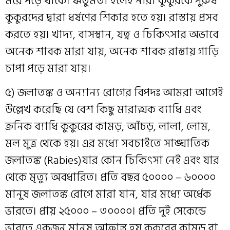
মরে পড়ে থাকে। ঋতুমতী হলেই নারী কুকুরকে পুরুষ
কুকুরদের দ্বারা ধর্ষণের শিকার হতে হয়। রাস্তায় প্রসব
করতে হয়। খাদ্য, বাসস্থান, যত্ন ও চিকিৎসার অভাবে
অনেক শাবক মারা যায়, অনেক শাবক রাস্তায় গাড়ি
চাপা পড়ে মারা যায়।
৫) জলাতঙ্ক ও অন্যান্য রোগের বিপদঃ আমরা আগেই
উল্লেখ করেছি যে বেশ কিছু মারাত্মক ব্যাধি এবং
ক্রনিক ব্যাধি কুকুরের কামড়, আঁচড়, লালা, লোম,
মল মুত্র থেকে হয়। এর মধ্যে সবচাইতে সাঙ্ঘাতিক
জলাতঙ্ক (Rabies)যার কোন চিকিৎসা নেই এবং যার
থেকে মৃত্যু অবধারিত। প্রতি বছর ৫০০০০ – ৬০০০০
মানুষ জলাতঙ্ক রোগে মারা যান, যার মধ্যে অর্ধেক
ভারতে। প্রায় ২৫০০০ – ৩০০০০। প্রতি দুই সেকেন্ডে
ভারতে একজন মানুষ আক্রান্ত হয় কুকুরের কামড় বা