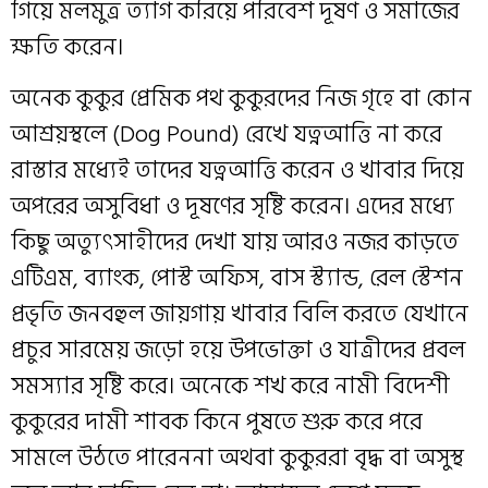
গিয়ে মলমুত্র ত্যাগ করিয়ে পরিবেশ দূষণ ও সমাজের
ক্ষতি করেন।
অনেক কুকুর প্রেমিক পথ কুকুরদের নিজ গৃহে বা কোন
আশ্রয়স্থলে (Dog Pound) রেখে যত্নআত্তি না করে
রাস্তার মধ্যেই তাদের যত্নআত্তি করেন ও খাবার দিয়ে
অপরের অসুবিধা ও দূষণের সৃষ্টি করেন। এদের মধ্যে
কিছু অত্যুৎসাহীদের দেখা যায় আরও নজর কাড়তে
এটিএম, ব্যাংক, পোস্ট অফিস, বাস স্ট্যান্ড, রেল স্টেশন
প্রভৃতি জনবহুল জায়গায় খাবার বিলি করতে যেখানে
প্রচুর সারমেয় জড়ো হয়ে উপভোক্তা ও যাত্রীদের প্রবল
সমস্যার সৃষ্টি করে। অনেকে শখ করে নামী বিদেশী
কুকুরের দামী শাবক কিনে পুষতে শুরু করে পরে
সামলে উঠতে পারেননা অথবা কুকুররা বৃদ্ধ বা অসুস্থ