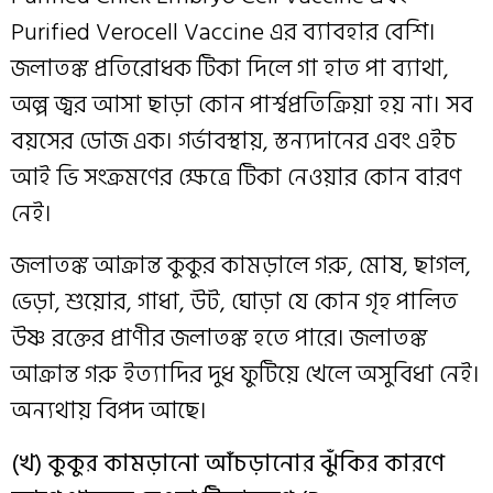
Purified Verocell Vaccine এর ব্যাবহার বেশি।
জলাতঙ্ক প্রতিরোধক টিকা দিলে গা হাত পা ব্যাথা,
অল্প জ্বর আসা ছাড়া কোন পার্শ্বপ্রতিক্রিয়া হয় না। সব
বয়সের ডোজ এক। গর্ভাবস্থায়, স্তন্যদানের এবং এইচ
আই ভি সংক্রমণের ক্ষেত্রে টিকা নেওয়ার কোন বারণ
নেই।
জলাতঙ্ক আক্রান্ত কুকুর কামড়ালে গরু, মোষ, ছাগল,
ভেড়া, শুয়োর, গাধা, উট, ঘোড়া যে কোন গৃহ পালিত
উষ্ণ রক্তের প্রাণীর জলাতঙ্ক হতে পারে। জলাতঙ্ক
আক্রান্ত গরু ইত্যাদির দুধ ফুটিয়ে খেলে অসুবিধা নেই।
অন্যথায় বিপদ আছে।
(খ) কুকুর কামড়ানো আঁচড়ানোর ঝুঁকির কারণে