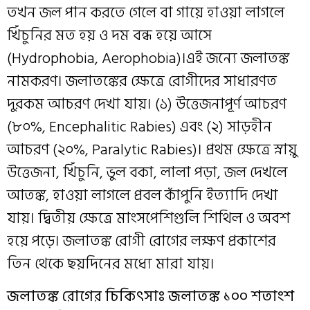
তখন জল পান করতে গেলে বা গায়ে হাওয়া লাগলে
খিঁচুনির মত হয় ও দম বন্ধ হয়ে আসে
(Hydrophobia, Aerophobia)।এই জন্যে জলাতঙ্ক
নামকরণ। জলাতঙ্কের ক্ষেত্রে রোগীদের সাধারণত
দুরকম আচরণ দেখা যায়। (১) উত্তেজনাপূর্ণ আচরণ
(৮০%, Encephalitic Rabies) এবং (২) সাড়হীন
আচরণ (২০%, Paralytic Rabies)। প্রথম ক্ষেত্রে স্নায়ু
উত্তেজনা, খিঁচুনি, ভুল বকা, লালা পড়া, জল দেখলে
আতঙ্ক, হাওয়া লাগলে প্রবল কাঁপুনি ইত্যাদি দেখা
যায়। দ্বিতীয় ক্ষেত্রে মাংসপেশিগুলি শিথিল ও অবশ
হয়ে পড়ে। জলাতঙ্ক রোগী রোগের লক্ষণ প্রকাশের
তিন থেকে ছয়দিনের মধ্যে মারা যায়।
জলাতঙ্ক রোগের চিকিৎসাঃ
জলাতঙ্ক ১০০ শতাংশ