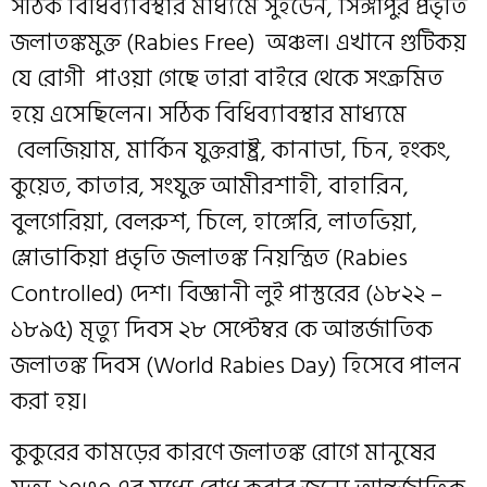
সঠিক বিধিব্যাবস্থার মাধ্যমে সুইডেন, সিঙ্গাপুর প্রভৃতি
জলাতঙ্কমুক্ত (Rabies Free) অঞ্চল। এখানে গুটিকয়
যে রোগী পাওয়া গেছে তারা বাইরে থেকে সংক্রমিত
হয়ে এসেছিলেন। সঠিক বিধিব্যাবস্থার মাধ্যমে
বেলজিয়াম, মার্কিন যুক্তরাষ্ট্র, কানাডা, চিন, হংকং,
কুয়েত, কাতার, সংযুক্ত আমীরশাহী, বাহারিন,
বুলগেরিয়া, বেলরুশ, চিলে, হাঙ্গেরি, লাতভিয়া,
স্লোভাকিয়া প্রভৃতি জলাতঙ্ক নিয়ন্ত্রিত (Rabies
Controlled) দেশ। বিজ্ঞানী লুই পাস্তুরের (১৮২২ –
১৮৯৫) মৃত্যু দিবস ২৮ সেপ্টেম্বর কে আন্তর্জাতিক
জলাতঙ্ক দিবস (World Rabies Day) হিসেবে পালন
করা হয়।
কুকুরের কামড়ের কারণে জলাতঙ্ক রোগে মানুষের