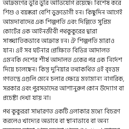
আক্রমণের ভুরি ভুরি আভিযোগ রয়েছে। বিশেষ করে
শিশু ও বয়স্করা বেশি ভুক্তভোগী হন। কিছুদিন আগেই
আমদাবাদের এক শিল্পপতি এবং দিল্লিতে সুপ্রিম
কোর্টের এক আইনজীবী পথকুকুরের দ্বারা
সাঙ্ঘাতিকভাবে আক্রান্ত হন। ঐ শিল্পপতি মারাও
যান। এই সব ঘটনার প্রেক্ষিতে বিভিন্ন আদালত
এমনকি দেশের শীর্ষ আদালত একের পর এক নির্দেশ
দিয়ে চলেছেন। কিন্তু দুনিয়ার তথাকথিত এই বৃহত্তম
গণতন্ত্রে এগুলি মেনে চলার ক্ষেত্রে মহামান্য নাগরিক,
সরকার এবং পুরসভাদের আশানুরূপ কোন উদ্যোগ বা
প্রচেষ্টা দেখা যায় না।
পথ কুকুররা সাধারণত একটি এলাকার মধ্যে বিচরণ
করলেও খাদ্যের অভাবে বা স্থানাভাবে বা অন্য