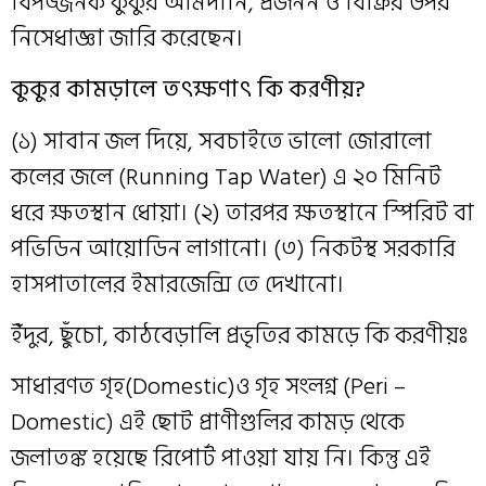
বিপজ্জনক কুকুর আমদানি, প্রজনন ও বিক্রির উপর
নিসেধাজ্ঞা জারি করেছেন।
কুকুর কামড়ালে তৎক্ষণাৎ কি করণীয়?
(১) সাবান জল দিয়ে, সবচাইতে ভালো জোরালো
কলের জলে (Running Tap Water) এ ২০ মিনিট
ধরে ক্ষতস্থান ধোয়া। (২) তারপর ক্ষতস্থানে স্পিরিট বা
পভিডিন আয়োডিন লাগানো। (৩) নিকটস্থ সরকারি
হাসপাতালের ইমারজেন্সি তে দেখানো।
ইঁদুর, ছুঁচো, কাঠবেড়ালি প্রভৃতির কামড়ে কি করণীয়ঃ
সাধারণত গৃহ(Domestic)ও গৃহ সংলগ্ন (Peri –
Domestic) এই ছোট প্রাণীগুলির কামড় থেকে
জলাতঙ্ক হয়েছে রিপোর্ট পাওয়া যায় নি। কিন্তু এই