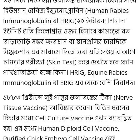
তম দিনে দিতে হয়। জলাতঙ্ক প্রতিরোধক টিকার সাথে
হিউম্যান রেবিজ ইম্যুনোগ্লোবিন (Human Rabies
Immunoglobulin বা HRIG)২০ ইন্টারন্যাশনাল
ইউনিট প্রতি কিলোগ্রাম ওজন হিসাবে কামড়ের যত
তাড়াতাড়ি সম্ভব ক্ষতস্থান বা স্থানগুলির চারদিকে
ইঞ্জেকশান এর মাধ্যমে দিতে হবে। এটি দেওয়ার আগে
চামড়ায় পরীক্ষা (Skin Test) করে দেখতে হবে কোন
পার্শ্বপ্রতিক্রিয়া হচ্ছে কিনা। HRIG, Equine Rabies
Immunoglobulin বা ERIG এর থেকে বেশি নিরাপদ।
১৮৮৩ খ্রিস্টাব্দে লুই পাস্তুর জলাতঙ্কের টিকা (Nerve
Tissue Vaccine) আবিষ্কার করেন। বিভিন্ন ধরনের
টিকার মধ্যে Cell Culture Vaccine এখন ব্যাবহ্রিত
হয়। এর মধ্যে Human Diploid Cell Vaccine,
Purified Chick Embryo Cell Vaccine এবং