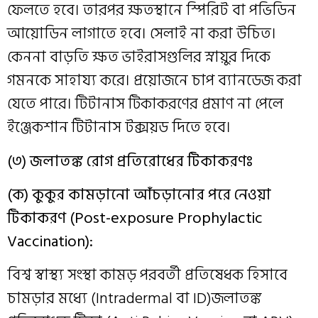
ফেলতে হবে। তারপর ক্ষতস্থানে স্পিরিট বা পভিডিন
আয়োডিন লাগাতে হবে। সেলাই না করা উচিত।
কেননা বাড়তি ক্ষত ভাইরাসগুলির স্নায়ুর দিকে
গমনকে সাহায্য করে। প্রয়োজনে চাপ ব্যানডেজ করা
যেতে পারে। টিটানাস টিকাকরণের প্রমাণ না পেলে
ইঞ্জেকশান টিটানাস টক্সয়ড দিতে হবে।
(৩) জলাতঙ্ক রোগ প্রতিরোধের টিকাকরণঃ
(ক) কুকুর কামড়ানো আঁচড়ানোর পরে নেওয়া
টিকাকরণ (Post-exposure Prophylactic
Vaccination):
বিশ্ব স্বাস্থ্য সংস্থা কামড় পরবর্তী প্রতিষেধক হিসাবে
চামড়ার মধ্যে (Intradermal বা ID)জলাতঙ্ক