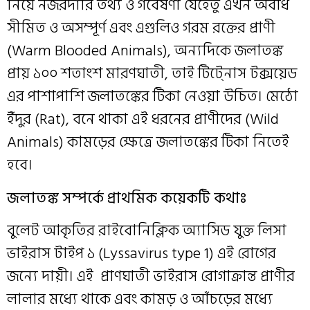
নিয়ে নজরদারি তথ্য ও গবেষণা যেহেতু এখন অবধি
সীমিত ও অসম্পূর্ণ এবং এগুলিও গরম রক্তের প্রাণী
(Warm Blooded Animals), অন্যদিকে জলাতঙ্ক
প্রায় ১০০ শতাংশ মারণঘাতী, তাই টিটে্নাস টক্সয়েড
এর পাশাপাশি জলাতঙ্কের টিকা নেওয়া উচিত। মেঠো
ইঁদুর (Rat), বনে থাকা এই ধরনের প্রাণীদের (Wild
Animals) কামড়ের ক্ষেত্রে জলাতঙ্কের টিকা নিতেই
হবে।
জলাতঙ্ক সম্পর্কে প্রাথমিক কয়েকটি কথাঃ
বুলেট আকৃতির রাইবোনিক্লিক অ্যাসিড যুক্ত লিসা
ভাইরাস টাইপ ১ (Lyssavirus type 1) এই রোগের
জন্যে দায়ী। এই প্রাণঘাতী ভাইরাস রোগাক্রান্ত প্রাণীর
লালার মধ্যে থাকে এবং কামড় ও আঁচড়ের মধ্যে