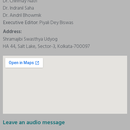
Dr. Chinmay Nath
Dr. Indranil Saha
Dr. Aindril Bhowmik
Executive Editor:
Piyali Dey Biswas
Address:
Shramajibi Swasthya Udyog
HA 44, Salt Lake, Sector-3, Kolkata-700097
Leave an audio message