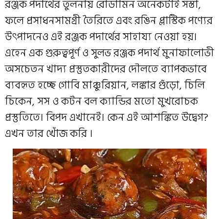
রঞ্জক পদার্থের তুলনায় রোডামিন অনেকটাই সস্তা,
ফলে প্রসাধনসামগ্রী তৈরিতে এবং রঙিন প্লাস্টিক পণ্যের
উৎপাদনেও এই রঞ্জক পদার্থের সাহায্য নেওয়া হয়।
এহেন এক গুরুত্বপূর্ণ ও সুলভ রঞ্জক পদার্থ মুনাফালোভী
অসচেতন খাদ্য প্রস্তুতকারীদের দৌলতে ব্যাপকভাবে
ব্যবহৃত হচ্ছে গোবি মাঞ্চুরিয়ান, লঙ্কার গুঁড়ো, চিলি
চিকেন, সস ও কটন বল ক্যান্ডির মতো মুখরোচক
প্রস্তুতিতে। বিপদ এখানেই। কেন এই আশঙ্কিত উদ্বেগ?
এখন তার খোঁজ করি ।