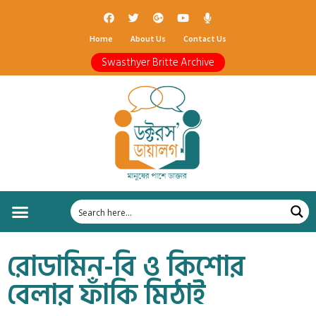
Home
About Us
Contact Us
Swasthyer Britte Archive
রোডামিন-বি ও কিশোর
বেলার ফাঁকি মিঠাই