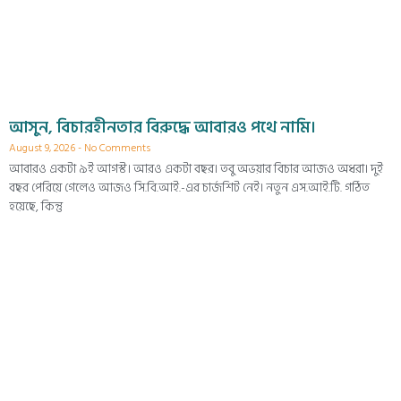
আসুন, বিচারহীনতার বিরুদ্ধে আবারও পথে নামি।
August 9, 2026
No Comments
আবারও একটা ৯ই আগস্ট। আরও একটা বছর। তবু অভয়ার বিচার আজও অধরা। দুই
বছর পেরিয়ে গেলেও আজও সি.বি.আই.-এর চার্জশিট নেই। নতুন এস.আই.টি. গঠিত
হয়েছে, কিন্তু