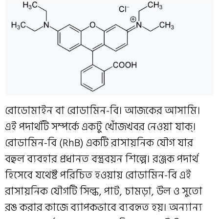
রোডোমাইন বা রোডামিন-বি। আজকের আসামি।
এই পদার্থটি সম্পর্কে একটু খোঁজখবর নেওয়া যাক্।
রোডামিন-বি (RhB) একটি রাসায়নিক যৌগ যার
বহুল ব্যবহার প্রধানত বস্ত্রবয়ন শিল্পে। রঞ্জক পদার্থ
হিসেবে যথেষ্ট পরিচিত হ‌ওয়ায় রোডামিন-বি এই
রাসায়নিক যৌগটি সিল্ক, পাট, চামড়া, উল‌ ও সুতো
রঙ করার কাজে ব্যাপকভাবে ব্যবহৃত হয়। অন্যান্য