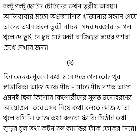
বল্টু পল্টু ছোটন টোটনের তখন তুরীয় অবস্থা।
আলিবাবার মতো অপ্রত্যাশিত খাজানার সন্ধান পেয়ে
তাদের তখন প্রবল তুর্কী নাচন। সদর দরজার আগল
খুলে দে ছুট, দে ছুট সেই ঘন্টা বাজিয়ের স্বপ্নের পশরা
চেখে দেখার জন্য।
(২)
কি! অনেক পুরনো কথা মনে পড়ে গেল তো? খুব
স্বাভাবিক। আজ থেকে পাঁচ – সাড়ে পাঁচ দশক আগে
এমনই ছিল কিশোর কিশোরীদের সুলভ মনোহরণের
আয়োজন। তবে এসব নিয়ে কথা বলতে আজ খাতা
খুলে বসিনি। আজ কথা বলবো ফাঁকি মিঠাই তথা
বুড়ির চুল তথা কটন বল ক্যান্ডির ফাঁক ফোকর নিয়ে।