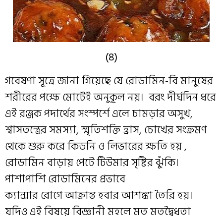
(৪)
গবেষণা সূত্রে জানা গিয়েছে যে রোডামিন-বি মানুষের
শরীরের পক্ষে মোটেই অনুকূল নয়। বরং দীর্ঘদিন ধরে
এই রঞ্জক পদার্থের সংস্পর্শে এলে চামড়ার অসুখ,
শ্বাসতন্ত্রের সমস্যা, স্মৃতিশক্তি হ্রাস, চোখের সংক্রমণ
থেকে শুরু করে কিডনি ও লিভারের ক্ষতি হয় ‌,
রোডামিন বাড়ায় পেটে টিউমার সৃষ্টির ঝুঁকি।
পাশাপাশি রোডামিনের প্রভাবে
ক্যান্সার রোগে আক্রান্ত হবার আশঙ্কা তৈরি হয়।
যদিও এই বিষয়ে বিজ্ঞানী মহলে মত মতদ্বৈধতা