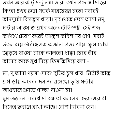
তখন আর ঝন্টু মন্টু নয়। তারা তখন প্রদোষ মিত্তির
কিংবা প্রখর রুদ্র। সতর্ক সারমেয়র মতো সবারই
কানদুটো বিলকুল খাড়া। দূর থেকে ভেসে আসা মৃদু
ঘন্টার আওয়াজ এখন অনেকটাই স্পষ্ট। সেই শব্দ
কর্ণপথে প্রবেশ করেই আকুল করিল সব প্রাণ। সবাই
উতল হয়ে উঠেছে এক অজানা প্রত্যাশায়। ঘুমে চোখ
জুড়িয়ে যাওয়া মাকে আলতো ধাক্কা মেরে তাঁর
কানের কাছে মুখ নিয়ে ফিসফিসিয়ে বলা –
মা, দু আনা পয়সা দেবে? বুড়ির চুল খাব। মিঠাই কাকু
এ পাড়ায় অনেক দিন পর এসেছে। তুমি ঘন্টার
আওয়াজ শুনতে পাচ্ছ? দাওনা মা।
ঘুম জড়ানো চোখে মা হয়তো বললেন -দেরাজের বাঁ
দিকের ড্রয়ারে রাখা আছে। বেশি নিবিনা যেন।