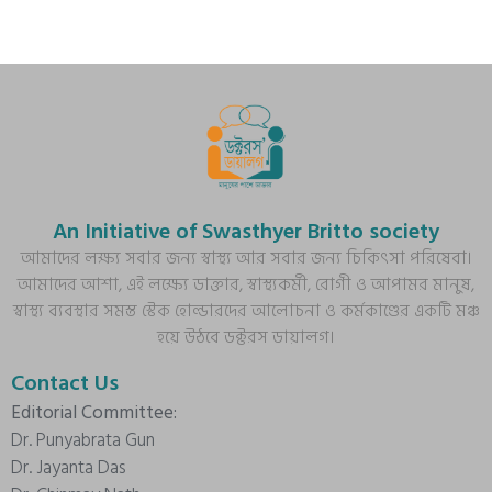
An Initiative of Swasthyer Britto society
আমাদের লক্ষ্য সবার জন্য স্বাস্থ্য আর সবার জন্য চিকিৎসা পরিষেবা।
আমাদের আশা, এই লক্ষ্যে ডাক্তার, স্বাস্থ্যকর্মী, রোগী ও আপামর মানুষ,
স্বাস্থ্য ব্যবস্থার সমস্ত স্টেক হোল্ডারদের আলোচনা ও কর্মকাণ্ডের একটি মঞ্চ
হয়ে উঠবে ডক্টরস ডায়ালগ।
Contact Us
Editorial Committee:
Dr. Punyabrata Gun
Dr. Jayanta Das