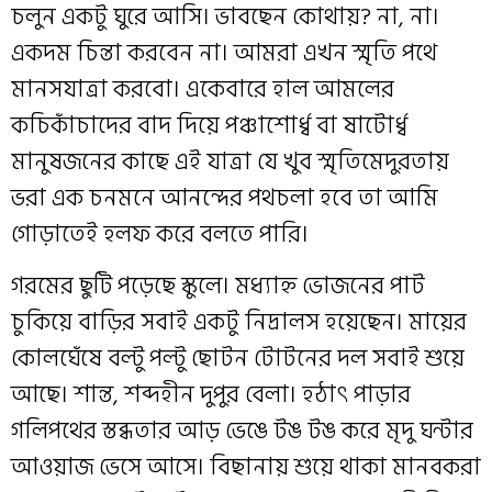
চলুন একটু ঘুরে আসি। ভাবছেন কোথায়? না, না।
একদম চিন্তা করবেন না। আমরা এখন স্মৃতি পথে
মানসযাত্রা করবো। একেবারে হাল আমলের
কচিকাঁচাদের বাদ দিয়ে পঞ্চাশোর্ধ্ব বা ষাটোর্ধ্ব
মানুষজনের কাছে এই যাত্রা যে খুব স্মৃতিমেদুরতায়
ভরা এক চনমনে আনন্দের পথচলা হবে তা আমি
গোড়াতেই হলফ করে বলতে পারি।
গরমের ছুটি পড়েছে স্কুলে। মধ্যাহ্ন ভোজনের পাট
চুকিয়ে বাড়ির সবাই একটু নিদ্রালস হয়েছেন। মায়ের
কোলঘেঁষে বল্টু পল্টু ছোটন টোটনের দল সবাই শুয়ে
আছে। শান্ত, শব্দহীন দুপুর বেলা। হঠাৎ পাড়ার
গলিপথের স্তব্ধতার আড় ভেঙে টঙ টঙ করে মৃদু ঘন্টার
আওয়াজ ভেসে আসে। বিছানায় শুয়ে থাকা মানবকরা