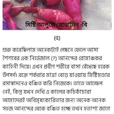
(৫)
শুরু করেছিলাম অনেকটাই পেছনে ফেলে আসা
শৈশবের এক নির্ভেজাল (?) আনন্দের রোমাঞ্চকর
কাহিনী দিয়ে। এখন প্রবীণ শরীরে বাসা বেঁধেছে হরেক
উপসর্গ। রক্তে শর্করার মাত্রা বেড়ে যাওয়ায় মিষ্টিমণ্ডার
রসাস্বাদনেও বঞ্চিত করি নিজেকে। তাতে আক্ষেপ
নেই, কিন্তু যখন দেখি এ কালের কচিকাঁচারা
আমাদের‌ই অবিমৃষ্যকারিতার জন্য অনেক অনেক
সহজ আনন্দের থেকে বঞ্চিত হচ্ছে তখন হতাশা জাগে