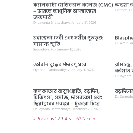
ক্যালকাটা মেডিক্যাল কলেজ (CMC)
অভয়া আ
– ভারতে আধুনিক জনস্বাস্থ্যের
Doctors' Di
জন্মদাত্রী
Dr. Jayanta Bhattacharya
January 31, 2026
মহাশ্বেতা দেবী এবং সমীর পুততুণ্ড:
Blasphe
সামান্য স্মৃতি
Dr. Amit P
Bappaditya Roy
January 17, 2026
ভগবান বুদ্ধের পদরেণু ধরে
রামচন্দ্
বর্তমান 
Piyaltaru Bandopadhyay
January 4, 2026
Dr. Jayanta
কলকাতার বাবুসংস্কৃতি, বড়দিন,
বড়দিনের 
চিকিৎসা, সমাজ, দাসব্যবসা এবং
Dr. Samudr
ছিয়াত্তরের মন্বন্তর – টুকরো চিত্রে
Dr. Jayanta Bhattacharya
December 28, 2025
« Previous
1
2
3
4
5
…
62
Next »