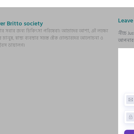
Leave
er Britto society
্য আর সবার জন্য চিকিৎসা পরিষেবা। আমাদের আশা, এই লক্ষ্যে
নীচে Ju
র মানুষ, স্বাস্থ্য ব্যবস্থার সমস্ত স্টেক হোল্ডারদের আলোচনা ও
আপনার প্
ক্টরস ডায়ালগ।