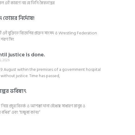
ই কারণে নয় যে তিনি স্বৈরতন্ত্রের
দ তোমর নির্দোষ!
ণ নেই এই যুক্তিতে বিজেপির প্রাক্তন সাংসদ ও Wrestling Federation
ষণ শরণ সিং
til justice is done.
, 2026
n 9 August within the premises of a government hospital
 without justice. Time has passed,
্পের ভবিষ্যৎ
য়ে প্রচুর বিতর্ক ও আশঙ্কা দানা বেঁধেছে সাধারণ মানুষ ও
ন বধির” এবং “চক্ষুষা কানঃ”