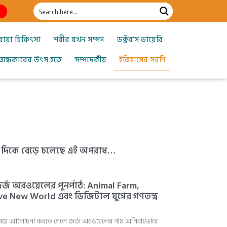
োয়া চিকিৎসা
শরীর যখন সম্পদ
ডক্টর’স ডায়েরি
অন্ধকারের উৎস হতে
সম্পাদকীয়
ইতিহাসের সরণি
ে দিকে বেড়ে চলেছে এই অপরাধ…
 জর্জ অরওয়েলের পুনর্পাঠ: Animal Farm,
e New World এবং ডিজিটাল যুগের গণতন্ত্র
 নিয়ে আলোচনা করতে গেলে জর্জ অরওয়েলের নাম অনিবার্যভাবে