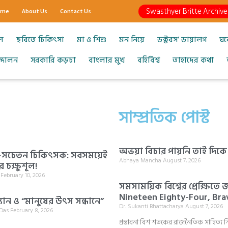
Swasthyer Britte Archive
ome
About Us
Contact Us
ল
ছবিতে চিকিৎসা
মা ও শিশু
মন নিয়ে
ডক্টরস’ ডায়ালগ
ঘর
আন্দোলন
সরকারি কড়চা
বাংলার মুখ
বহির্বিশ্ব
তাহাদের কথা
সাম্প্রতিক পোস্ট
অভয়া বিচার পায়নি তাই দিক
্থ-সচেতন চিকিৎসক: সবসময়েই
Abhaya Mancha
August 7, 2026
 চক্ষুশূল!
i
February 10, 2026
সমসাময়িক বিশ্বের প্রেক্ষিতে
Nineteen Eighty-Four, Brav
যান ও “মানুষের উৎস সন্ধানে”
Dr. Sukanti Bhattacharya
August 7, 2026
 Das
February 8, 2026
প্রস্তাবনা বিশ শতকের রাজনৈতিক সাহিত্য