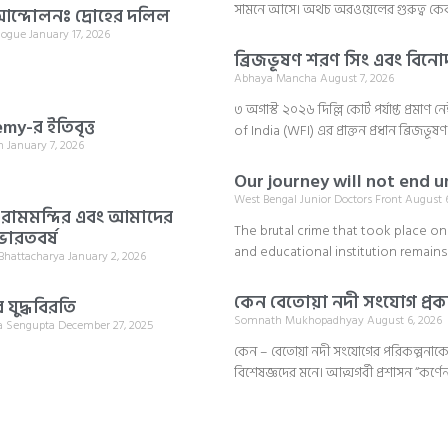
সামনে আসে। অথচ অরওয়েলের গুরুত্ব কেবল এ
ন্দোলনঃ দ্রোহের দলিল
alogue
January 17, 2026
ব্রিজভূষণ শরণ সিং এবং বিনো
Abhaya Mancha
August 7, 2026
৩ অগাস্ট ২০২৬ দিল্লি কোর্ট পর্যাপ্ত প্রমা
my-র ইতিবৃত্ত
of India (WFI) এর প্রাক্তন প্রধান ব্রিজভূ
an
January 7, 2026
Our journey will not end un
West Bengal Junior Doctors Front
August 6
র, রামমন্দির এবং আমাদের
The brutal crime that took place o
ভারতবর্ষ
and educational institution remains
 Bhattacharya
January 2, 2026
কেন বেতোয়া নদী সংযোগ প্রকল
যুদ্ধবিরতি
Somnath Mukhopadhyay
August 6, 2026
a Sengupta
December 27, 2025
কেন – বেতোয়া নদী সংযোগের পরিকল্পনাকে নি
বিশেষজ্ঞদের মনে। আত্মগর্বী প্রশাসন “কর্ণে