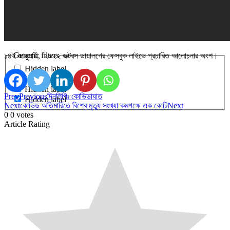
Generic filters
১৪ই জানুয়ারী, ২০২২ ডক্টরস ডায়ালগের ফেসবুক লাইভে প্রচারিত আলোচনার অংশ।
Hidden label
Hidden label
Hidden label
Prev
Previous
দিনলিপিঃ কোভিডাঘাত
Hidden label
Next
কোভিড অতিমারিতে বিশ্বে মৃত্যু সংখ্যা কমপক্ষে এক কোটি
Next
0
0
votes
Article Rating