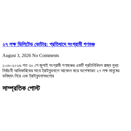
২৭ লক্ষ ডিলিটেড ভোটার: প্রতিবাদে সংগ্রামী গণমঞ্চ
August 3, 2026
No Comments
১-০৮-২০২৬ গত ৩০ শে জুলাই সংগ্রামী গণমঞ্চের একটি প্রতিনিধিদল রাজ্য মুখ্য
নির্বাচনী আধিকারিকের সাথে ট্রাইব্যুনালে আবেদন করে অপেক্ষারত ২৭ লক্ষ মানুষের
ভবিষ্যৎ নিয়ে এবং ট্রাইব্যুনালগুলোর
সাম্প্রতিক পোস্ট