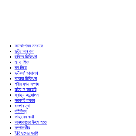
আরোগ্যের সন্ধানে
ডক্টর অন কল
ছবিতে চিকিৎসা
মা ও শিশু
মন নিয়ে
ডক্টরস’ ডায়ালগ
ঘরোয়া চিকিৎসা
শরীর যখন সম্পদ
ডক্টর’স ডায়েরি
স্বাস্থ্য আন্দোলন
সরকারি কড়চা
বাংলার মুখ
বহির্বিশ্ব
তাহাদের কথা
অন্ধকারের উৎস হতে
সম্পাদকীয়
ইতিহাসের সরণি