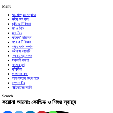
Menu
আরোগ্যের সন্ধানে
ডক্টর অন কল
ছবিতে চিকিৎসা
মা ও শিশু
মন নিয়ে
ডক্টরস’ ডায়ালগ
ঘরোয়া চিকিৎসা
শরীর যখন সম্পদ
ডক্টর’স ডায়েরি
স্বাস্থ্য আন্দোলন
সরকারি কড়চা
বাংলার মুখ
বহির্বিশ্ব
তাহাদের কথা
অন্ধকারের উৎস হতে
সম্পাদকীয়
ইতিহাসের সরণি
Search
করোনা আয়নাঃ কোভিড ও শিশুর স্বাস্থ্য