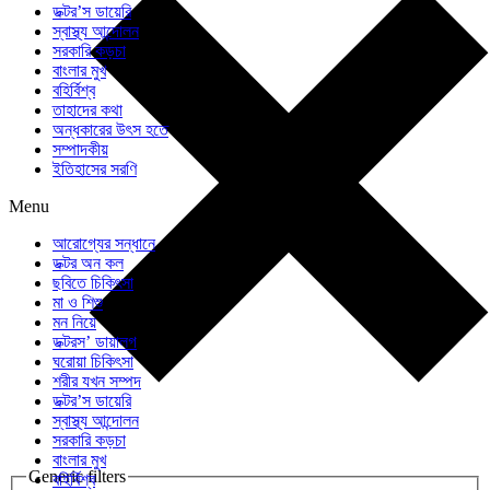
ডক্টর’স ডায়েরি
স্বাস্থ্য আন্দোলন
সরকারি কড়চা
বাংলার মুখ
বহির্বিশ্ব
তাহাদের কথা
অন্ধকারের উৎস হতে
সম্পাদকীয়
ইতিহাসের সরণি
Menu
আরোগ্যের সন্ধানে
ডক্টর অন কল
ছবিতে চিকিৎসা
মা ও শিশু
মন নিয়ে
ডক্টরস’ ডায়ালগ
ঘরোয়া চিকিৎসা
শরীর যখন সম্পদ
ডক্টর’স ডায়েরি
স্বাস্থ্য আন্দোলন
সরকারি কড়চা
বাংলার মুখ
Generic filters
বহির্বিশ্ব